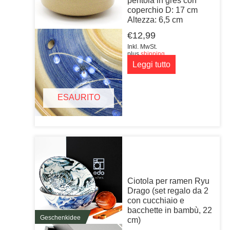
pentola in gres con
coperchio D: 17 cm
Altezza: 6,5 cm
€
12,99
Inkl. MwSt.
plus
shipping
Leggi tutto
ESAURITO
Ciotola per ramen Ryu
Drago (set regalo da 2
con cucchiaio e
bacchette in bambù, 22
Geschenkidee
cm)