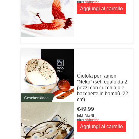
plus
shipping
Aggiungi al carrello
Ciotola per ramen
“Neko” (set regalo da 2
pezzi con cucchiaio e
bacchette in bambù, 22
Geschenkidee
cm)
€
49,99
Inkl. MwSt.
plus
shipping
Aggiungi al carrello