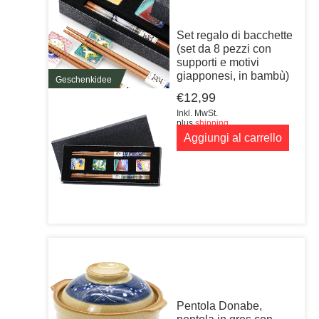
Set regalo di bacchette
(set da 8 pezzi con
supporti e motivi
giapponesi, in bambù)
Geschenkidee
€
12,99
Inkl. MwSt.
plus
shipping
Aggiungi al carrello
Pentola Donabe,