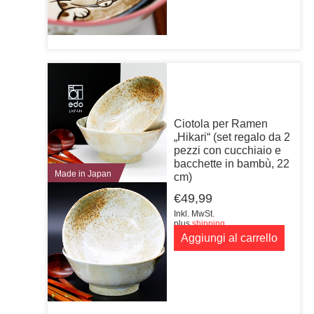
Ciotola per Ramen
„Hikari“ (set regalo da 2
pezzi con cucchiaio e
bacchette in bambù, 22
Made in Japan
cm)
€
49,99
Inkl. MwSt.
plus
shipping
Aggiungi al carrello