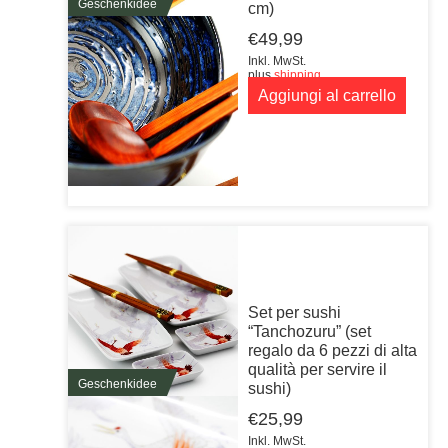
Geschenkidee
cm)
€
49,99
Inkl. MwSt.
plus
shipping
Aggiungi al carrello
Set per sushi
“Tanchozuru” (set
regalo da 6 pezzi di alta
qualità per servire il
Geschenkidee
sushi)
€
25,99
Inkl. MwSt.