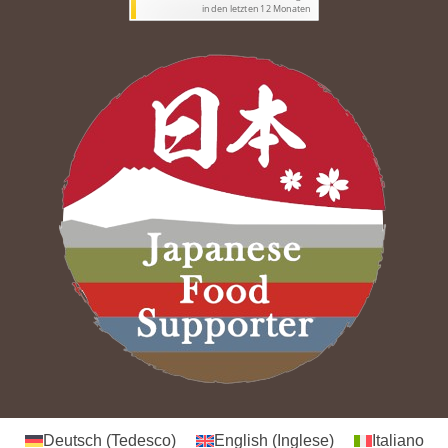
Deutsch
(
Tedesco
)
English
(
Inglese
)
Italiano