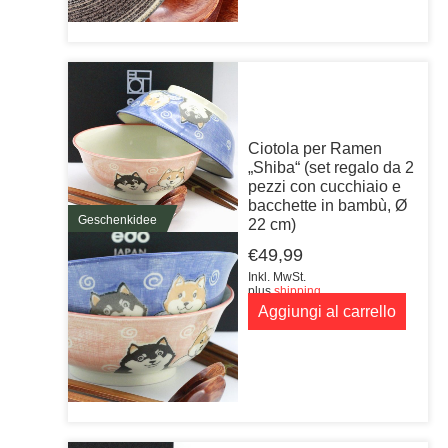
Ciotola per Ramen
„Shiba“ (set regalo da 2
pezzi con cucchiaio e
bacchette in bambù, Ø
Geschenkidee
22 cm)
€
49,99
Inkl. MwSt.
plus
shipping
Aggiungi al carrello