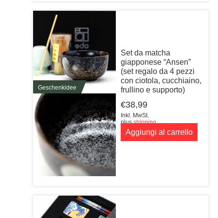
Set da matcha
giapponese “Ansen”
(set regalo da 4 pezzi
con ciotola, cucchiaino,
Geschenkidee
frullino e supporto)
€
38,99
Inkl. MwSt.
plus
shipping
Aggiungi al carrello