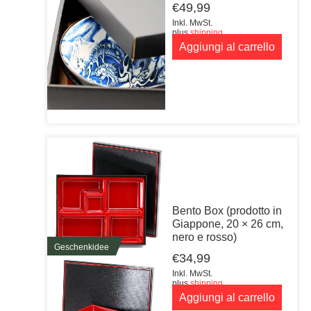
€
49,99
Inkl. MwSt.
plus
shipping
Aggiungi al carrello
Bento Box (prodotto in
Giappone, 20 × 26 cm,
nero e rosso)
Geschenkidee
€
34,99
Inkl. MwSt.
plus
shipping
Aggiungi al carrello