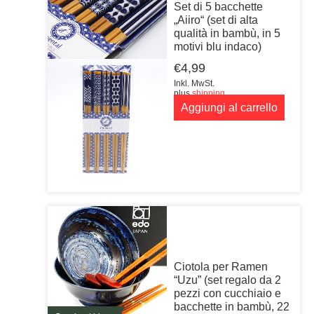
Set di 5 bacchette
„Aiiro“ (set di alta
qualità in bambù, in 5
motivi blu indaco)
€
4,99
Inkl. MwSt.
plus
shipping
Aggiungi al carrello
Ciotola per Ramen
“Uzu” (set regalo da 2
pezzi con cucchiaio e
bacchette in bambù, 22