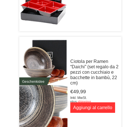
Ciotola per Ramen
“Daichi” (set regalo da 2
pezzi con cucchiaio e
bacchette in bambù, 22
Geschenkidee
cm)
€
49,99
Inkl. MwSt.
plus
shipping
Aggiungi al carrello