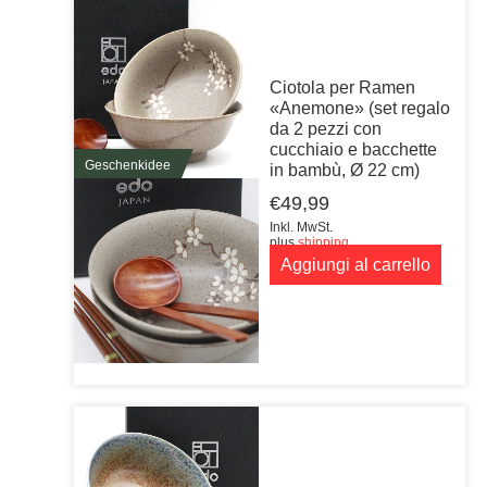
Ciotola per Ramen
«Anemone» (set regalo
da 2 pezzi con
cucchiaio e bacchette
Geschenkidee
in bambù, Ø 22 cm)
€
49,99
Inkl. MwSt.
plus
shipping
Aggiungi al carrello