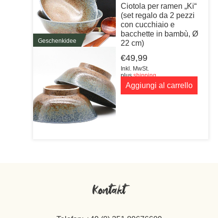
Ciotola per ramen „Ki“
(set regalo da 2 pezzi
con cucchiaio e
bacchette in bambù, Ø
Geschenkidee
22 cm)
€
49,99
Inkl. MwSt.
plus
shipping
Aggiungi al carrello
Kontakt