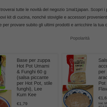
troverai tutte le novità del negozio 1mal1japan. Scopri i 
uovi kit di cucina, nonché stoviglie e accessori provenien
 per provare subito gli ultimi prodotti e arricchire la tua 
Base per zuppa
Sals
Hot Pot Umami
acc
& Funghi 60 g
per 
(salsa piccante
arac
per Hot Pot, stile
Pot 
funghi), Lee
Flav
Kum Kee
€
1,
€
1,79
Inkl. 
(
€
14,