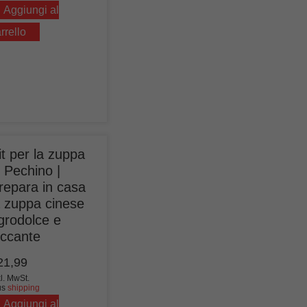
Aggiungi al
rrello
it per la zuppa
i Pechino |
repara in casa
a zuppa cinese
grodolce e
iccante
21,99
kl. MwSt.
us
shipping
Aggiungi al