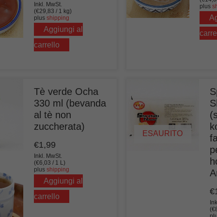
Inkl. MwSt.
plus
s
(
€
29,83
/ 1 kg)
Ag
plus
shipping
Aggiungi al
carre
carrello
Tè verde Ocha
S
330 ml (bevanda
S
al tè non
(
zuccherata)
k
ESAURITO
f
€
1,99
p
Inkl. MwSt.
h
(
€
6,03
/ 1 L)
plus
shipping
A
Aggiungi al
€
carrello
In
(
€
pl