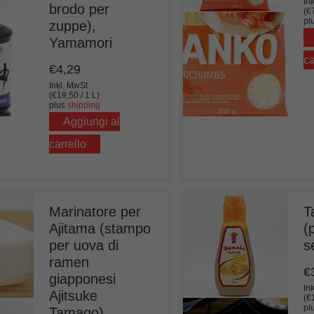
In
brodo per
(
€
pl
zuppe),
Yamamori
ca
€
4,29
Inkl. MwSt.
(
€
19,50
/ 1 L)
plus
shipping
Aggiungi al
carrello
Marinatore per
T
Ajitama (stampo
(
per uova di
s
ramen
€
giapponesi
In
Ajitsuke
(
€
pl
Tamago)