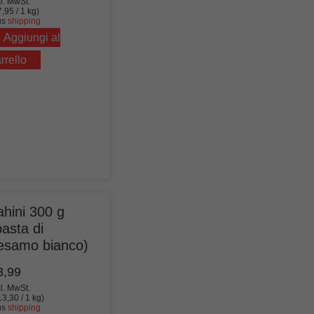
kl. MwSt.
7,95
/ 1 kg)
us
shipping
Aggiungi al
rrello
ahini 300 g
pasta di
esamo bianco)
3,99
kl. MwSt.
13,30
/ 1 kg)
us
shipping