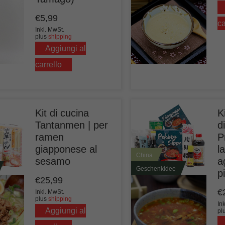
€
5,99
ca
Inkl. MwSt.
plus
shipping
Aggiungi al
carrello
Kit di cucina
K
Tantanmen | per
d
ramen
P
giapponese al
l
China
sesamo
a
Geschenkidee
p
€
25,99
€
Inkl. MwSt.
plus
shipping
In
Aggiungi al
pl