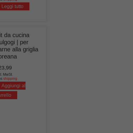
Leggi tutto
it da cucina
ulgogi | per
arne alla griglia
oreana
23,99
kl. MwSt.
us
shipping
Aggiungi al
rrello