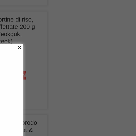
ortine di riso,
ffettate 200 g
Teokguk,
teok)
1,99
kl. MwSt.
9,95
/ 1 kg)
us
shipping
Aggiungi al
rrello
ase per brodo
ot Pot Hot &