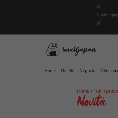
Vai
🍜
al
Cucina giap
contenuto
🍜
Home
Ricette
Negozio
Chi siam
Home
/
Tutti i prodo
Novità