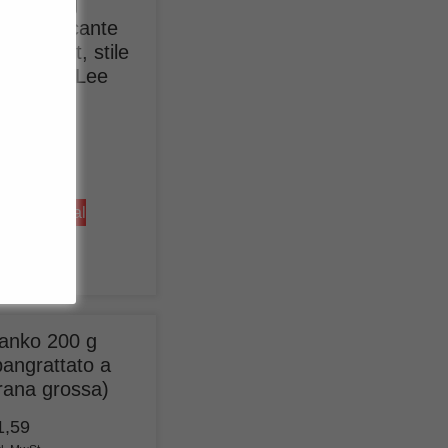
picy 70 g
salsa piccante
er hot pot, stile
ichuan), Lee
um Kee
1,79
kl. MwSt.
25,57
/ 1 kg)
us
shipping
Aggiungi al
rrello
anko 200 g
pangrattato a
rana grossa)
1,59