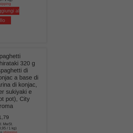
hipping
giungi al
llo
paghetti
hirataki 320 g
spaghetti di
onjac a base di
arina di konjac,
er sukiyaki e
ot pot), City
roma
1,79
kl. MwSt.
8,95
/ 1 kg)
us
shipping