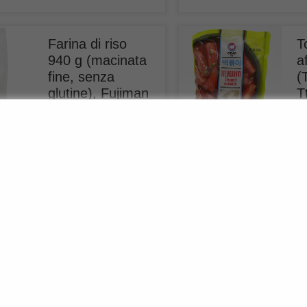
Farina di riso
T
940 g (macinata
a
fine, senza
(
glutine), Fujiman
T
€
3,49
€
Inkl. MwSt.
In
(
€
3,71
/ 1 kg)
(
€
plus
shipping
pl
Aggiungi al
carrello
ca
Fiocchi di
B
peperoncino
H