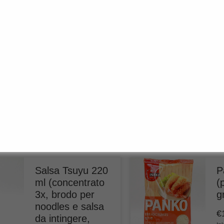
Gochugaru 50
S
g, Fujiman
(
p
€
4,49
S
Inkl. MwSt.
K
(
€
89,80
/ 1 kg)
plus
shipping
€
Aggiungi al
In
carrello
(
€
pl
ca
Salsa Tsuyu 220
P
ml (concentrato
(
3x, brodo per
g
noodles e salsa
€
da intingere,