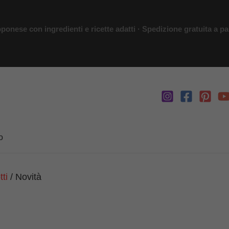
ponese con ingredienti e ricette adatti · Spedizione gratuita a par
o
tti
/ Novità