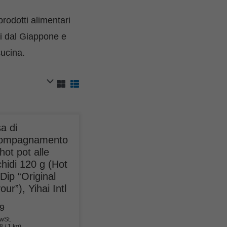
prodotti alimentari
ti dal Giappone e
cucina.
a di
ompagnamento
hot pot alle
hidi 120 g (Hot
Dip “Original
our”), Yihai Intl
69
MwSt.
08
/ 1 kg)