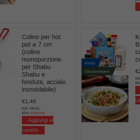
Colino per hot
K
pot ⌀ 7 cm
B
(colino
c
monoporzione
c
Korea
per Shabu
€
Geschenkidee
Shabu e
In
fonduta, acciaio
pl
inossidabile)
ca
€
1,49
Inkl. MwSt.
plus
shipping
Aggiungi al
carrello