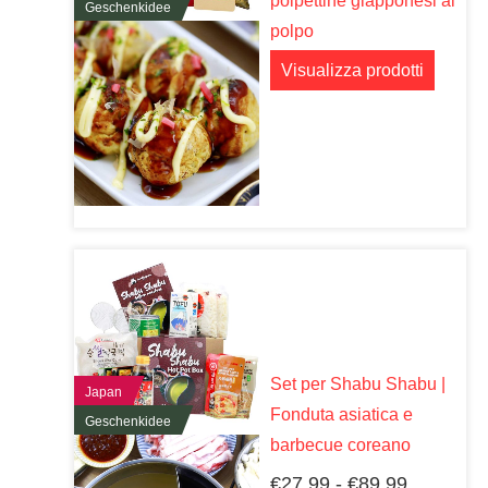
polpettine giapponesi al
Geschenkidee
polpo
Visualizza prodotti
Set per Shabu Shabu |
Japan
Fonduta asiatica e
Geschenkidee
barbecue coreano
Fascia
€
27,99
-
€
89,99