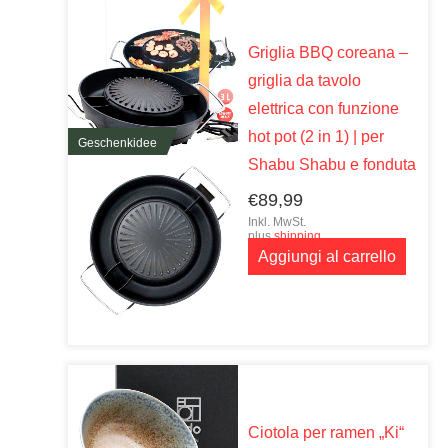
Griglia BBQ coreana –
griglia da tavolo
elettrica con funzione
hot pot (2 in 1) | per
Geschenkidee
Shabu Shabu e fonduta
€
89,99
Inkl. MwSt.
plus
shipping
Aggiungi al carrello
Ciotola per ramen „Ki“