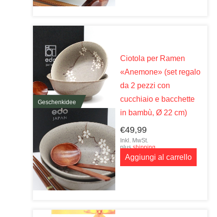
Ciotola per Ramen
«Anemone» (set regalo
da 2 pezzi con
cucchiaio e bacchette
Geschenkidee
in bambù, Ø 22 cm)
€
49,99
Inkl. MwSt.
plus
shipping
Aggiungi al carrello