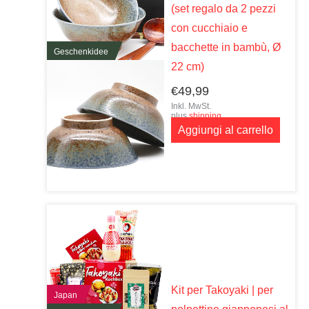
(set regalo da 2 pezzi
con cucchiaio e
bacchette in bambù, Ø
Geschenkidee
22 cm)
€
49,99
Inkl. MwSt.
plus
shipping
Aggiungi al carrello
Kit per Takoyaki | per
Japan