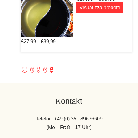
di
Visualizza prodotti
prezzo:
da
€27,99
a
€89,99
Fascia
€
27,99
-
€
89,99
di
prezzo:
da
€27,99
a
←
1
2
3
4
€89,99
Kontakt
Telefon: +49 (0) 351 89676609
(Mo – Fr: 8 – 17 Uhr)