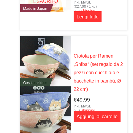
ESAURITO
Inkl. MwSt.
(
€
27,00
/ 1 kg)
Made in Japan
plus
shipping
Leggi tutto
Ciotola per Ramen
„Shiba“ (set regalo da 2
pezzi con cucchiaio e
bacchette in bambù, Ø
Geschenkidee
22 cm)
€
49,99
Inkl. MwSt.
plus
shipping
Aggiungi al carrello