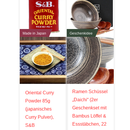
Made in Japan
Geschenkidee
Ramen Schüssel
Oriental Curry
„Daichi“ (2er
Powder 85g
Geschenkset mit
(japanisches
Bambus Löffel &
Curry Pulver),
Essstäbchen, 22
S&B