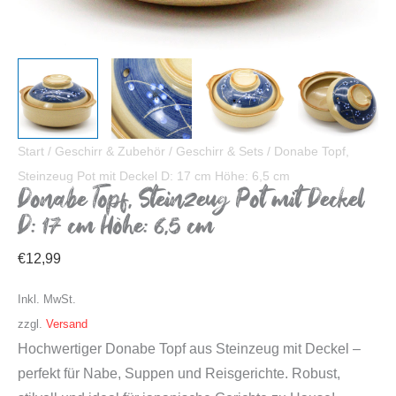
Start
/
Geschirr & Zubehör
/
Geschirr & Sets
/ Donabe Topf,
Steinzeug Pot mit Deckel D: 17 cm Höhe: 6,5 cm
Donabe Topf, Steinzeug Pot mit Deckel
D: 17 cm Höhe: 6,5 cm
€
12,99
Inkl. MwSt.
zzgl.
Versand
Hochwertiger Donabe Topf aus Steinzeug mit Deckel –
perfekt für Nabe, Suppen und Reisgerichte. Robust,