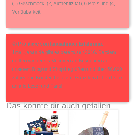
(1) Geschmack, (2) Authentizität (3) Preis und (4)
Verfügbarkeit.
👍
Profitiere von langjähriger Erfahrung
:
1mal1japan.de gibt es bereits seit 2016. Seitdem
durften wir bereits Millionen an Besuchern auf
unserem Blog und Shop begrüßen und über 50.000
zufriedene Kunden beliefern. Ganz herzlichen Dank
an alle Leser und Fans!
Das könnte dir auch gefallen …