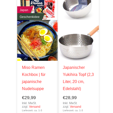
Japan
Geschenkidee
Miso Ramen
Japanischer
Kochbox | für
Yukihira Topf (2,3
japanische
Liter, 20 cm,
Nudelsuppe
Edelstahl)
€
29,99
€
28,99
Inkl. MwSt.
Inkl. MwSt.
zzgl.
Versand
zzgl.
Versand
Lieferzeit: ca. 1-3
Lieferzeit: ca. 1-3