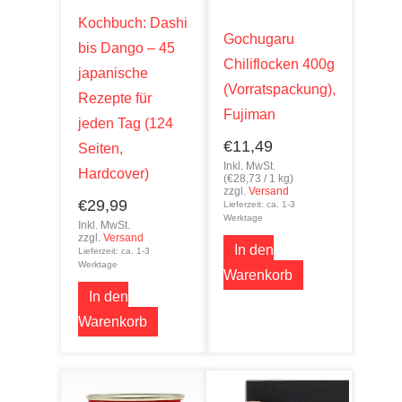
Kochbuch: Dashi
Gochugaru
bis Dango – 45
Chiliflocken 400g
japanische
(Vorratspackung),
Rezepte für
Fujiman
jeden Tag (124
€
11,49
Seiten,
Inkl. MwSt.
Hardcover)
(
€
28,73
/ 1 kg)
zzgl.
Versand
€
29,99
Lieferzeit: ca. 1-3
Werktage
Inkl. MwSt.
zzgl.
Versand
In den
Lieferzeit: ca. 1-3
Werktage
Warenkorb
In den
Warenkorb