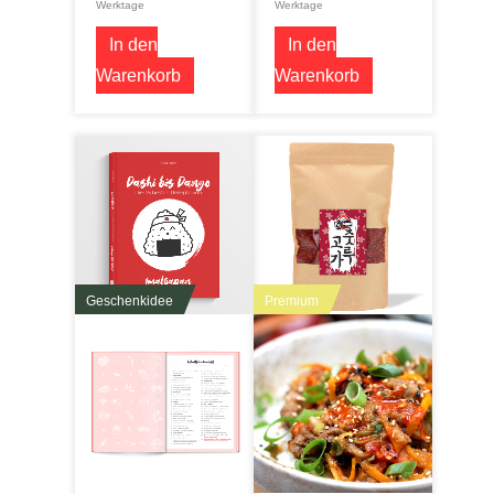
Werktage
Werktage
In den
In den
Warenkorb
Warenkorb
Geschenkidee
Premium