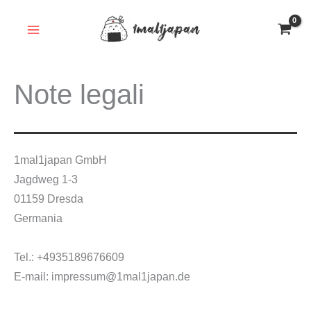
Vai
al
contenuto
Note legali
1mal1japan GmbH
Jagdweg 1-3
01159 Dresda
Germania
Tel.: +4935189676609
E-mail: impressum@1mal1japan.de