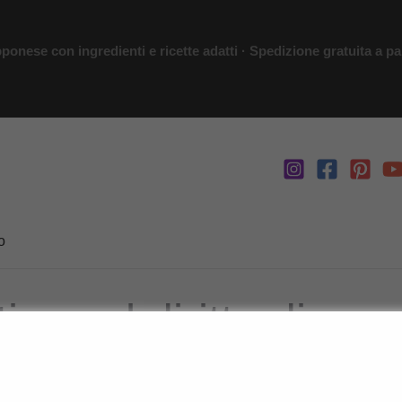
ponese con ingredienti e ricette adatti · Spedizione gratuita a par
o
iva sul diritto di re
di recesso