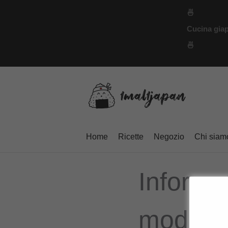
Vai
🍜
al
Cucina giap
contenuto
🍜
Home
Ricette
Negozio
Chi siam
Informat
modulo 