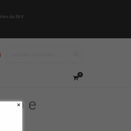
tire da 59 €
Ricerca
per:
cesso e