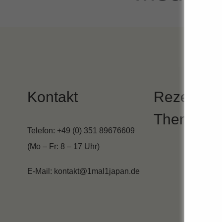
Kontakt
Rezepte 
Themen
Telefon: +49 (0) 351 89676609
(Mo – Fr: 8 – 17 Uhr)
E-Mail: kontakt@1mal1japan.de