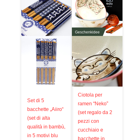
Geschenkidee
Ciotola per
Set di 5
ramen “Neko”
bacchette „Aiiro“
(set regalo da 2
(set di alta
pezzi con
qualità in bambù,
cucchiaio e
in 5 motivi blu
bacchette in