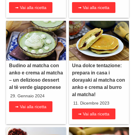
➟ Vai alla ricetta
➟ Vai alla ricetta
Budino al matcha con
Una dolce tentazione:
anko e crema al matcha
prepara in casa i
– un delizioso dessert
dorayaki al matcha con
al tè verde giapponese
anko e crema al burro
al matcha!
29. Gennaio 2024
11. Dicembre 2023
➟ Vai alla ricetta
➟ Vai alla ricetta