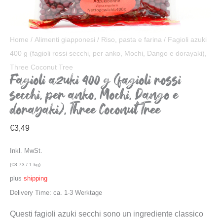
Home
/
Alimenti giapponesi
/
Riso, pasta e farina
/ Fagioli azuki
400 g (fagioli rossi secchi, per anko, Mochi, Dango e dorayaki),
Three Coconut Tree
Fagioli azuki 400 g (fagioli rossi
secchi, per anko, Mochi, Dango e
dorayaki), Three Coconut Tree
€
3,49
Inkl. MwSt.
(
€
8,73
/ 1 kg)
plus
shipping
Delivery Time: ca. 1-3 Werktage
Questi fagioli azuki secchi sono un ingrediente classico