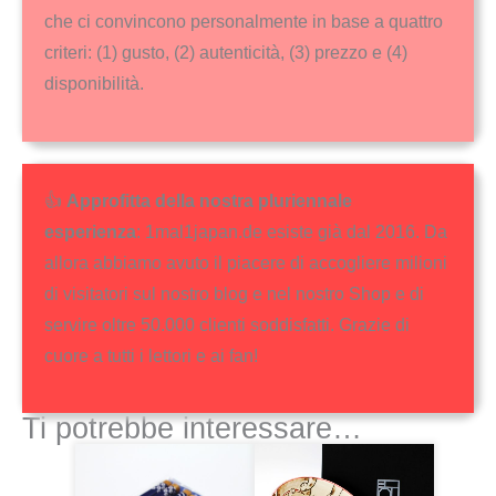
che ci convincono personalmente in base a quattro
criteri: (1) gusto, (2) autenticità, (3) prezzo e (4)
disponibilità.
👍
Approfitta della nostra pluriennale
esperienza
: 1mal1japan.de esiste già dal 2016. Da
allora abbiamo avuto il piacere di accogliere milioni
di visitatori sul nostro blog e nel nostro Shop e di
servire oltre 50.000 clienti soddisfatti. Grazie di
cuore a tutti i lettori e ai fan!
Ti potrebbe interessare…