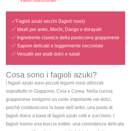
Valori nutrizionali
e
dorayaki),
✅Fagioli azuki secchi (fagioli rossi)
Three
✅ Ideali per anko, Mochi, Dango e dorayaki
Coconut
✅ Ingrediente classico della pasticceria giapponese
Tree
✅ Sapore delicato e leggermente nocciolato
quantità
✅ Versatili per piatti dolci e salati
Cosa sono i fagioli azuki?
I fagioli azuki sono piccoli legumi rossi utilizzati
soprattutto in Giappone, Cina e Corea. Nella cucina
giapponese svolgono un ruolo importante nei dolci,
poiché costituiscono la base dell’anko, una pasta di
fagioli dolce a base di fagioli azuki cotti e zucchero. I
fagioli hanno una buccia sottile, una consistenza delicata