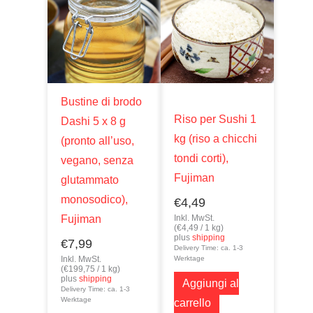
Bustine di brodo
Riso per Sushi 1
Dashi 5 x 8 g
kg (riso a chicchi
(pronto all’uso,
tondi corti),
vegano, senza
Fujiman
glutammato
monosodico),
€
4,49
Fujiman
Inkl. MwSt.
(
€
4,49
/ 1 kg)
plus
shipping
€
7,99
Delivery Time: ca. 1-3
Inkl. MwSt.
Werktage
(
€
199,75
/ 1 kg)
plus
shipping
Aggiungi al
Delivery Time: ca. 1-3
Werktage
carrello