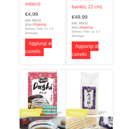
indaco)
bambù, 22 cm)
€
4,99
€
49,99
Inkl. MwSt.
Inkl. MwSt.
plus
shipping
plus
shipping
Delivery Time: ca. 1-3
Delivery Time: ca. 1-3
Werktage
Werktage
Aggiungi al
Aggiungi al
carrello
carrello
Premium
Premium