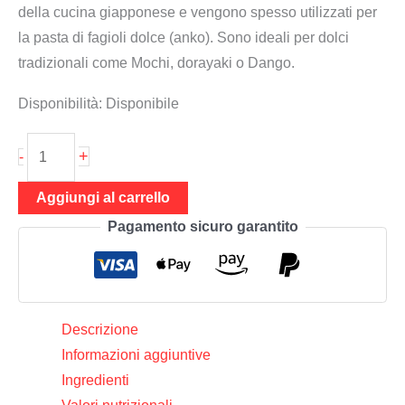
della cucina giapponese e vengono spesso utilizzati per
la pasta di fagioli dolce (anko). Sono ideali per dolci
tradizionali come Mochi, dorayaki o Dango.
Disponibilità:
Disponibile
Fagioli
+
-
azuki
400
Aggiungi al carrello
g
Pagamento sicuro garantito
(fagioli
rossi
secchi,
per
Descrizione
anko,
Informazioni aggiuntive
Mochi,
Ingredienti
Dango