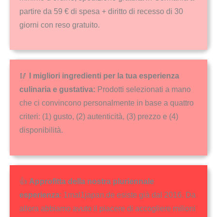
partire da 59 € di spesa + diritto di recesso di 30
giorni con reso gratuito.
🥢
I migliori ingredienti per la tua esperienza
culinaria e gustativa:
Prodotti selezionati a mano
che ci convincono personalmente in base a quattro
criteri: (1) gusto, (2) autenticità, (3) prezzo e (4)
disponibilità.
👍
Approfitta della nostra pluriennale
esperienza
: 1mal1japan.de esiste già dal 2016. Da
allora abbiamo avuto il piacere di accogliere milioni