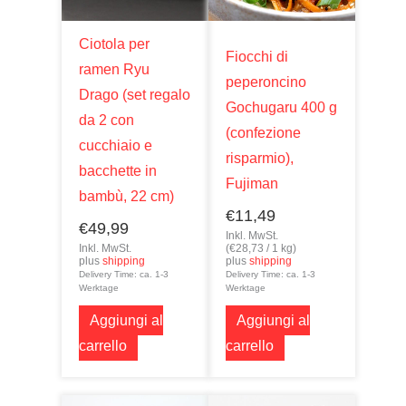
Ciotola per
Fiocchi di
ramen Ryu
peperoncino
Drago (set regalo
Gochugaru 400 g
da 2 con
(confezione
cucchiaio e
risparmio),
bacchette in
Fujiman
bambù, 22 cm)
€
11,49
€
49,99
Inkl. MwSt.
Inkl. MwSt.
(
€
28,73
/ 1 kg)
plus
shipping
plus
shipping
Delivery Time: ca. 1-3
Delivery Time: ca. 1-3
Werktage
Werktage
Aggiungi al
Aggiungi al
carrello
carrello