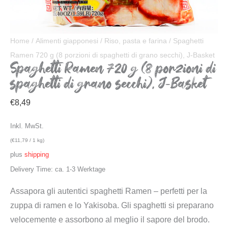
Home
/
Alimenti giapponesi
/
Riso, pasta e farina
/ Spaghetti
Ramen 720 g (8 porzioni di spaghetti di grano secchi), J-Basket
Spaghetti Ramen 720 g (8 porzioni di
spaghetti di grano secchi), J-Basket
€
8,49
Inkl. MwSt.
(
€
11,79
/ 1 kg)
plus
shipping
Delivery Time: ca. 1-3 Werktage
Assapora gli autentici spaghetti Ramen – perfetti per la
zuppa di ramen e lo Yakisoba. Gli spaghetti si preparano
velocemente e assorbono al meglio il sapore del brodo.