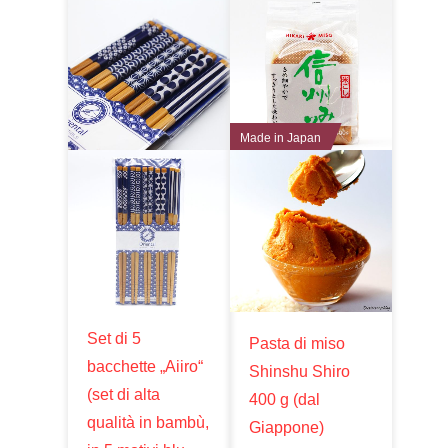
Made in Japan
Set di 5
Pasta di miso
bacchette „Aiiro“
Shinshu Shiro
(set di alta
400 g (dal
qualità in bambù,
Giappone)