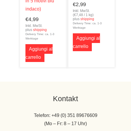
in 5 motivi blu
€
2,99
indaco)
Inkl. MwSt.
(
€
7,48
/ 1 kg)
€
4,99
plus
shipping
Delivery Time: ca. 1-3
Inkl. MwSt.
Werktage
plus
shipping
Delivery Time: ca. 1-3
Aggiungi al
Werktage
carrello
Aggiungi al
carrello
Kontakt
Telefon: +49 (0) 351 89676609
(Mo – Fr: 8 – 17 Uhr)