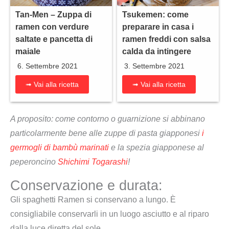
Tan-Men – Zuppa di
Tsukemen: come
ramen con verdure
preparare in casa i
saltate e pancetta di
ramen freddi con salsa
maiale
calda da intingere
6. Settembre 2021
3. Settembre 2021
➟ Vai alla ricetta
➟ Vai alla ricetta
A proposito: come contorno o guarnizione si abbinano
particolarmente bene alle zuppe di pasta giapponesi
i
germogli di bambù marinati
e la spezia giapponese al
peperoncino
Shichimi Togarashi
!
Conservazione e durata:
Gli spaghetti Ramen si conservano a lungo. È
consigliabile conservarli in un luogo asciutto e al riparo
dalla luce diretta del sole