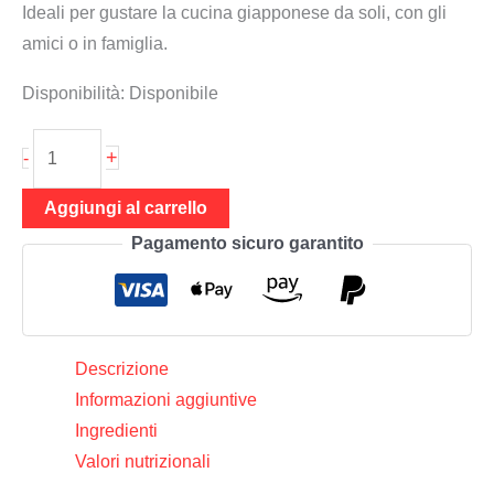
Ideali per gustare la cucina giapponese da soli, con gli
amici o in famiglia.
Disponibilità:
Disponibile
Spaghetti
+
-
Ramen
720
Aggiungi al carrello
g
Pagamento sicuro garantito
(8
porzioni
di
spaghetti
Descrizione
di
Informazioni aggiuntive
grano
Ingredienti
secchi),
Valori nutrizionali
J-