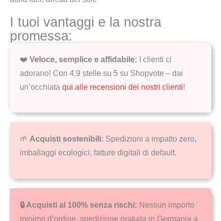
I tuoi vantaggi e la nostra
promessa:
❤️
Veloce, semplice e affidabile:
I clienti ci
adorano! Con 4,9 stelle su 5 su Shopvote – dai
un’occhiata
qui alle recensioni dei nostri clienti
!
🌱
Acquisti sostenibili:
Spedizioni a impatto zero,
imballaggi ecologici, fatture digitali di default.
🔒 Acquisti al 100% senza rischi:
Nessun importo
minimo d’ordine, spedizione gratuita in Germania a