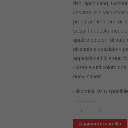
riso, gochujang, Gochug
sesamo, Shiitake essiccat
preparare le tortine di r
salsa. In questo modo si
quattro porzioni di aute
piccante e speziato – per
appassionati di street fo
Corea e tutti coloro che
nuovi sapori.
Disponibilità:
Disponibil
Kit
+
-
di
cucina
Aggiungi al carrello