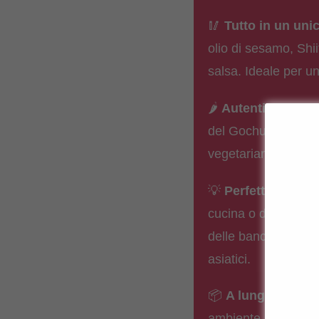
🥢
Tutto in un uni
olio di sesamo, Shii
salsa. Ideale per u
🌶️
Autentico e vers
del Gochugaru. Puoi 
vegetariana con Tof
💡
Perfetto per gli
cucina o di un’idea 
delle bancarelle co
asiatici.
📦
A lunga conser
ambiente. Ideale da