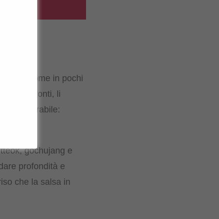
utentico come in pochi
eok già pronti, li
za incomparabile:
cante.
aetteok, gochujang e
dare profondità e
iso che la salsa in