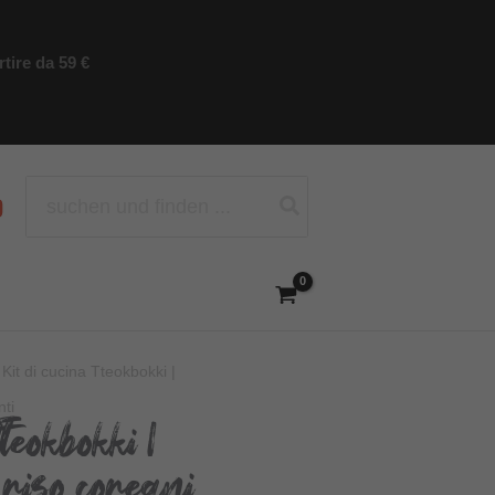
tire da 59 €
Ricerca
per:
 Kit di cucina Tteokbokki |
nti
Tteokbokki |
 riso coreani