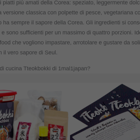
i piatti più amati della Corea: speziato, leggermente do
la versione classica con polpette di pesce, vegetariana 
o ha sempre il sapore della Corea. Gli ingredienti si con
 sono sufficienti per un massimo di quattro porzioni. Ide
 food che vogliono impastare, arrotolare e gustare da sol
n il vero sapore di Seul.
t di cucina Tteokbokki di 1mal1japan?