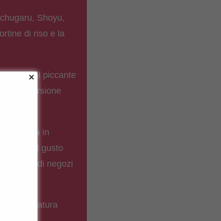
Gochugaru, Shoyu,
rtine di riso e la
ang con il piccante
sce o in versione
vole serata in
na porta il gusto
a bisogno di negozi
i a temperatura