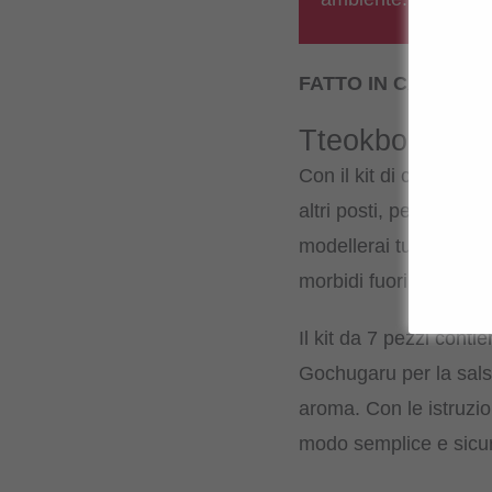
FATTO IN CASA. P
Tteokbokki com
Con il kit di cucina T
altri posti, perché qui 
modellerai tu stesso co
morbidi fuori, leggerm
Il kit da 7 pezzi conti
Gochugaru per la salsa
aroma. Con le istruzion
modo semplice e sicur