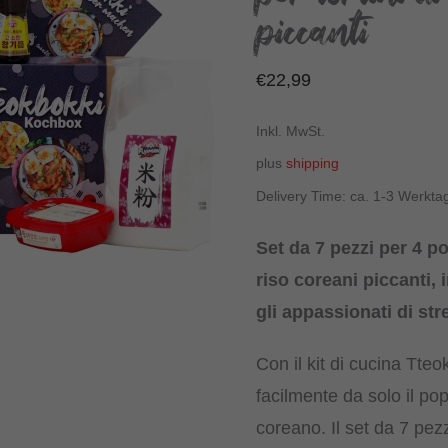
piccanti
€
22,99
Inkl. MwSt.
plus
shipping
Delivery Time: ca. 1-3 Werkta
Set da 7 pezzi per 4 por
riso coreani piccanti, i
gli appassionati di st
Con il kit di cucina Tte
facilmente da solo il po
coreano. Il set da 7 pezz