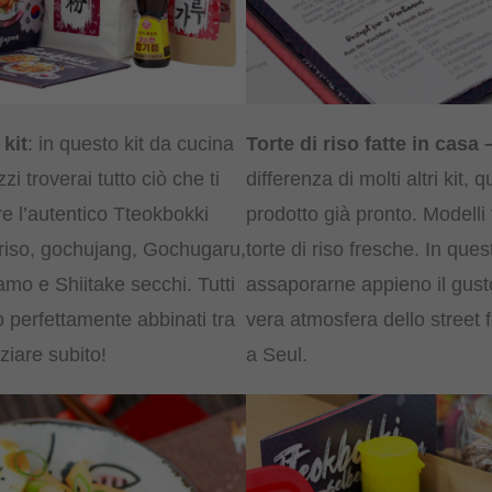
 kit
: in questo kit da cucina
Torte di riso fatte in casa 
i troverai tutto ciò che ti
differenza di molti altri kit, q
e l’autentico Tteokbokki
prodotto già pronto. Modelli 
 riso, gochujang, Gochugaru,
torte di riso fresche. In que
amo e Shiitake secchi. Tutti
assaporarne appieno il gust
o perfettamente abbinati tra
vera atmosfera dello street 
iziare subito!
a Seul.