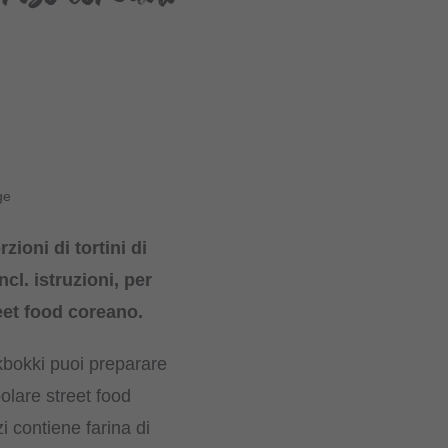
ge
zioni di tortini di
ncl. istruzioni, per
reet food coreano.
okbokki puoi preparare
polare street food
i contiene farina di