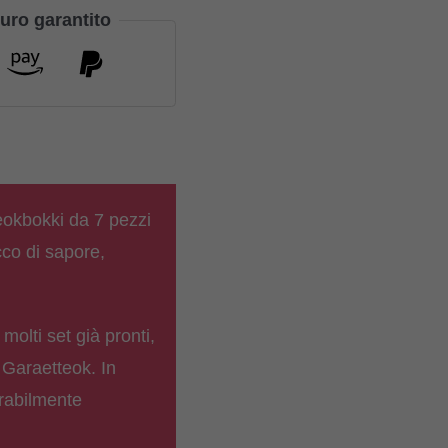
uro garantito
eokbokki da 7 pezzi
cco di sapore,
molti set già pronti,
o Garaetteok. In
rabilmente