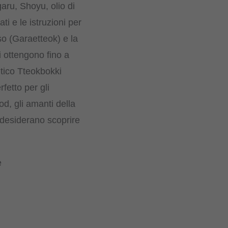
aru, Shoyu, olio di
i e le istruzioni per
iso (Garaetteok) e la
 ottengono fino a
ntico Tteokbokki
fetto per gli
od, gli amanti della
 desiderano scoprire
e