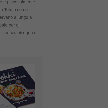
lce e piacevolmente
con Tofu o come
servano a lungo a
ale per gli
i – senza bisogno di