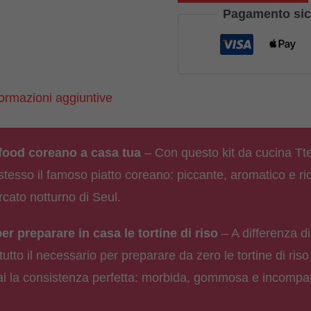
Tteokbokki
Pagamento sic
|
per
tortini
formazioni aggiuntive
di
riso
coreani
 food coreano a casa tua
– Con questo kit da cucina Tt
piccanti
stesso il famoso piatto coreano: piccante, aromatico e ri
quantità
cato notturno di Seul.
er preparare in casa le tortine di riso
– A differenza di 
tutto il necessario per preparare da zero le tortine di ris
ai la consistenza perfetta: morbida, gommosa e incompa