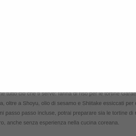
ICCANTE. AUTENTICAMENTE COREANO.
e al mercato dello street food.
teokbokki potrai gustare lo street food coreano in modo a
si parte dalla base: le tortine di riso. Invece di utilizzare tt
n la farina di riso inclusa. Il risultato è di una freschez
ente gommosi dentro e perfetti per assorbire la salsa pic
ene tutto ciò che ti serve: farina di riso per le tortine Gar
, oltre a Shoyu, olio di sesamo e Shiitake essiccati per 
i passo passo incluse, potrai preparare sia le tortine di r
o, anche senza esperienza nella cucina coreana.