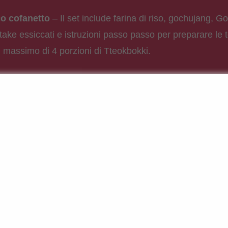
co cofanetto
– Il set include farina di riso, gochujang, 
take essiccati e istruzioni passo passo per preparare le to
n massimo di 4 porzioni di Tteokbokki.
atile
– La salsa piccante combina la dolcezza del gochuj
servire il piatto in versione classica con polpette di pe
u e verdure.
 appassionati di street food
– Che si tratti di una piace
regalo per gli appassionati della Corea: questo kit di cuci
reane direttamente a casa tua – semplice, fresco e senz
vazione
– Tutti gli ingredienti possono essere conservat
 tenere in dispensa e da provare all’improvviso.