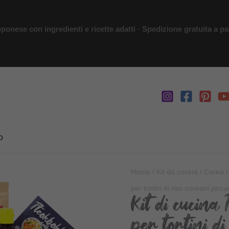
ponese con ingredienti e ricette adatti · Spedizione gratuita a par
o
Home
/
Kit da cucina
/
Corea
/
per tortini di riso coreani picca
Kit di cucina 
per tortini di