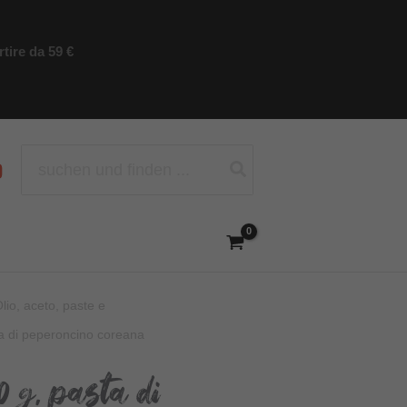
tire da 59 €
Ricerca
per:
lio, aceto, paste e
a di peperoncino coreana
 g, pasta di