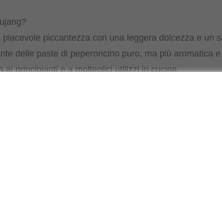
hujang?
 piacevole piccantezza con una leggera dolcezza e un s
nte delle paste di peperoncino puro, ma più aromatica e 
ai principianti e a molteplici utilizzi in cucina.
o usare il Gochujang?
izionalmente utilizzato per il Bibimbap, il Tteokbokki o il
salse, zuppe o intingoli. Anche in combinazione con la 
ssere utilizzata in modo versatile e conferisce immediat