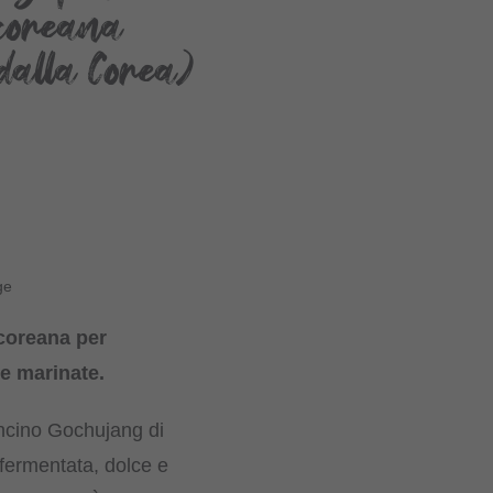
coreana
dalla Corea)
ge
coreana per
e marinate.
ncino Gochujang di
fermentata, dolce e