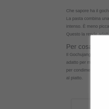
Che sapore ha il goc
La pasta combina una
intenso. È meno picca
Questo la rende adatta 
Per cosa poss
Il Gochujang viene trad
adatto per marinate, 
per condimenti, può e
al piatto.