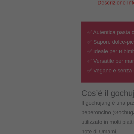
Descrizione
In
✅ Autentica pasta 
✅ Sapore dolce-pic
✅ Ideale per Bibim
✅ Versatile per mari
✅ Vegano e senza col
Cos’è il gochu
Il gochujang è una pas
peperoncino (Gochugar
utilizzato in molti pi
note di Umami.