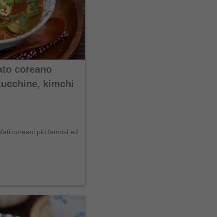
ato coreano
zucchine, kimchi
ufati coreani più famosi ed