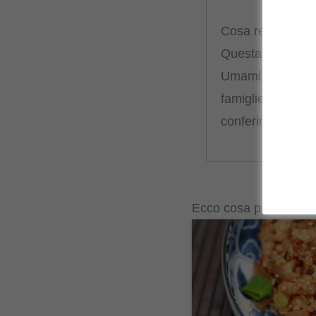
Cosa rende spec
Questa variante d
Umami. La confez
famiglie più picc
conferire ai piatt
Ecco cosa puoi cucina