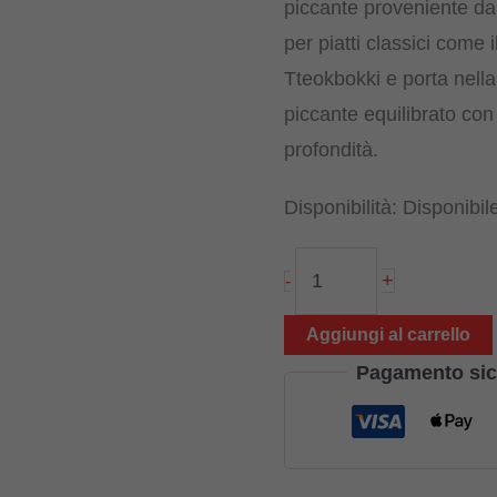
piccante proveniente da
per piatti classici come i
Tteokbokki e porta nella
piccante equilibrato co
profondità.
Disponibilità:
Disponibil
Gochujang
+
-
170
g,
Aggiungi al carrello
pasta
Pagamento sic
di
peperoncino
coreana