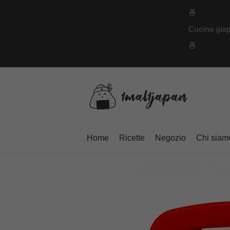
Vai
🍜
al
Cucina giap
contenuto
🍜
Home
Ricette
Negozio
Chi siam