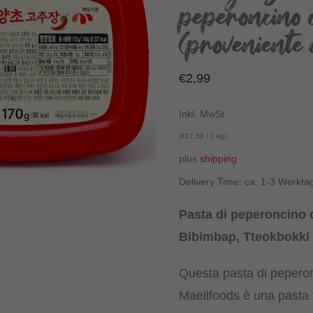
peperoncino 
(proveniente 
€
2,99
Inkl. MwSt.
(
€
17,59
/ 1 kg)
plus
shipping
Delivery Time: ca. 1-3 Werkta
Pasta di peperoncino 
Bibimbap, Tteokbokki 
Questa pasta di pepero
Maeilfoods è una pasta 