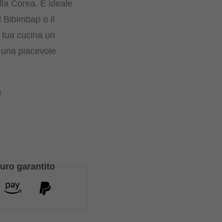
lla Corea. È ideale
l Bibimbap o il
 tua cucina un
n una piacevole
e
uro garantito