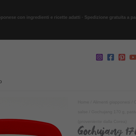
ponese con ingredienti e ricette adatti · Spedizione gratuita a par
o
Home
/
Alimenti giapponesi
/
O
salse
/ Gochujang 170 g, past
(proveniente dalla Corea)
Gochujang 170