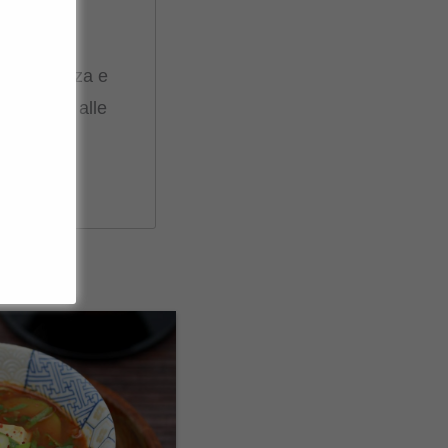
za, dolcezza e
ipianti o alle
ntità per