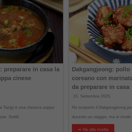
 preparare in casa la
Dakgangjeong: pollo
uppa cinese
coreano con marinata
da preparare in casa
15. Settembre 2025
a Tang) è una classica zuppa
Ho scoperto il Dakgangjeong per
ese. Sottili…
durante un viaggio, ma in mod
➟ Vai alla ricetta