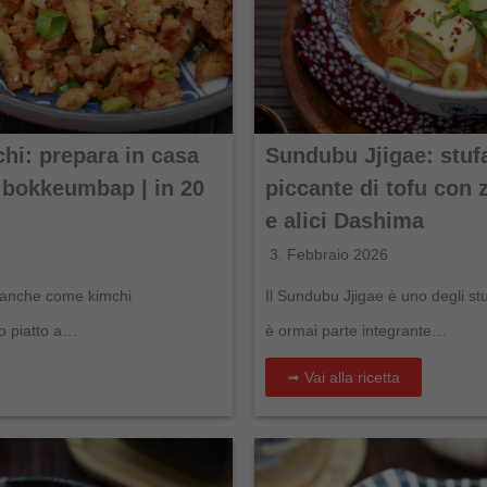
chi: prepara in casa
Sundubu Jjigae: stuf
 bokkeumbap | in 20
piccante di tofu con 
e alici Dashima
3. Febbraio 2026
oto anche come kimchi
Il Sundubu Jjigae è uno degli st
o piatto a…
è ormai parte integrante…
➟ Vai alla ricetta