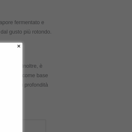
apore fermentato e
dal gusto più rotondo.
 Bulgogi. Inoltre, è
maionese o come base
amente più profondità