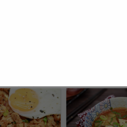
iale questa pasta di Gochujang?
i Maeilfoods convince per il suo equilibrio tra piccantez
ione compatta da 170 g è particolarmente adatta ai princ
ole. Grazie alla ricetta concentrata, basta una piccola qua
i un sapore intenso.
re con questo prodotto: