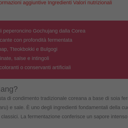
formazioni aggiuntive
Ingredienti
Valori nutrizionali
(proveniente
dalla
Corea)
di peperoncino Gochujang dalla Corea
quantità
cante con profondità fermentata
bap, Tteokbokki e Bulgogi
nate, salse e intingoli
oranti o conservanti artificiali
jang?
ta di condimento tradizionale coreana a base di soia fer
u) e sale. È uno degli ingredienti fondamentali della c
atti classici. La fermentazione conferisce un sapore inten