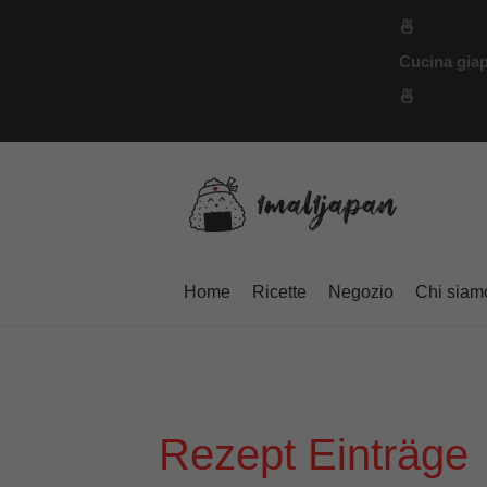
Vai
🍜
al
Cucina giap
contenuto
🍜
Home
Ricette
Negozio
Chi siam
Rezept Einträge