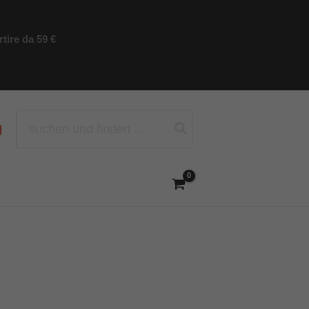
tire da 59 €
Ricerca
per: