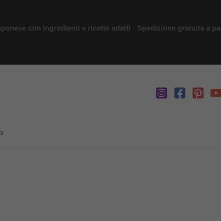
ponese con ingredienti e ricette adatti · Spedizione gratuita a par
o