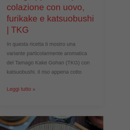
colazione con uovo,
furikake e katsuobushi
| TKG
In questa ricetta ti mostro una
variante particolarmente aromatica
del Tamago Kake Gohan (TKG) con
katsuobushi. Il riso appena cotto
Tamago
Leggi tutto »
Kake
Gohan:
riso
giapponese