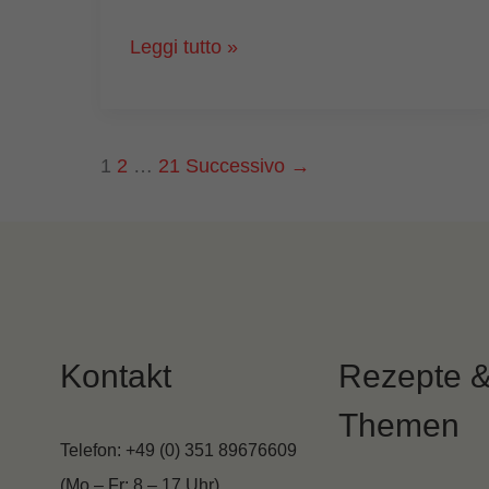
Preparare
Leggi tutto »
il
tantanmen
in
1
2
…
21
Successivo
→
casa:
ramen
cremoso
al
sesamo
con
Kontakt
Rezepte 
carne
Themen
macinata
Telefon: +49 (0) 351 89676609
al
(Mo – Fr: 8 – 17 Uhr)