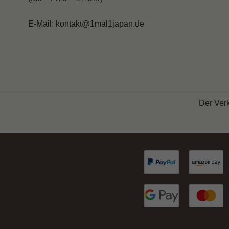
miso
speziata,
E-Mail: kontakt@1mal1japan.de
pak
choi
e
uova
da
Der Verk
ramen