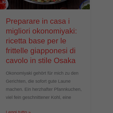
Ricetta
per
Preparare in casa i
la
migliori okonomiyaki:
cucina
di
ricetta base per le
tutti
frittelle giapponesi di
i
cavolo in stile Osaka
giorni
Okonomiyaki gehört für mich zu den
Gerichten, die sofort gute Laune
machen. Ein herzhafter Pfannkuchen,
viel fein geschnittener Kohl, eine
Preparare
Leggi tutto »