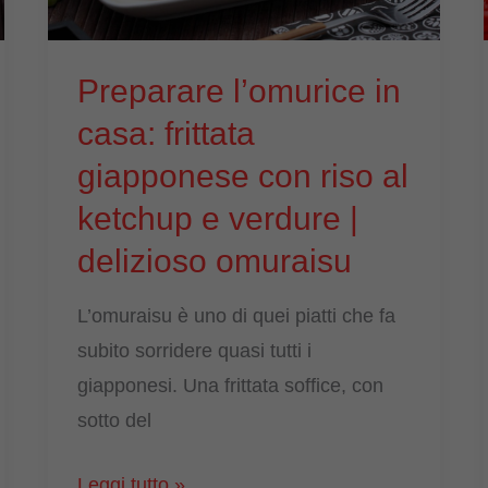
food
dal
Preparare l’omurice in
Giappone
casa: frittata
giapponese con riso al
ketchup e verdure |
delizioso omuraisu
L’omuraisu è uno di quei piatti che fa
subito sorridere quasi tutti i
giapponesi. Una frittata soffice, con
sotto del
Preparare
Leggi tutto »