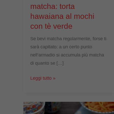
matcha: torta
hawaiana al mochi
con tè verde
Se bevi matcha regolarmente, forse ti
sarà capitato: a un certo punto
nell’armadio si accumula più matcha
di quanto se […]
Preparare
Leggi tutto »
in
casa
il
mochi