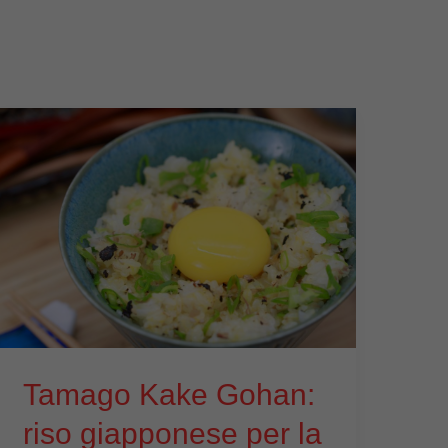
Tamago Kake Gohan:
riso giapponese per la