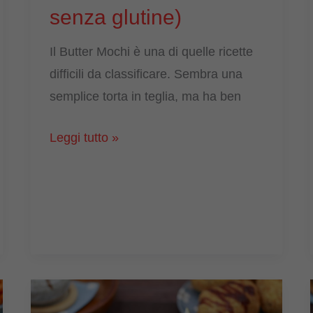
senza glutine)
Il Butter Mochi è una di quelle ricette
difficili da classificare. Sembra una
semplice torta in teglia, ma ha ben
Butter
Leggi tutto »
Mochi
(torta
hawaiana
al
mochi
–
senza