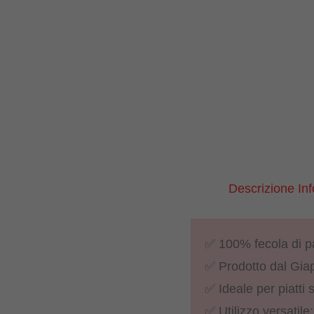
Descrizione
In
✅ 100% fecola di p
✅ Prodotto dal Gi
✅ Ideale per piatti s
✅ Utilizzo versati