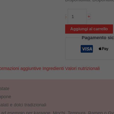
Katakuriko
+
-
280
g
Aggiungi al carrello
(100%
Pagamento sic
fecola
di
patate),
formazioni aggiuntive
Ingredienti
Valori nutrizionali
Fuku
quantità
atate
appone
alati e dolci tradizionali
le: ad esempio per karaage, Mochi, Tempura, Ramen o Gy