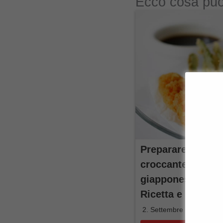
Ecco cosa puo
Preparare in casa
croccante per la 
giapponese per v
Ricetta e consigli
2. Settembre 2025