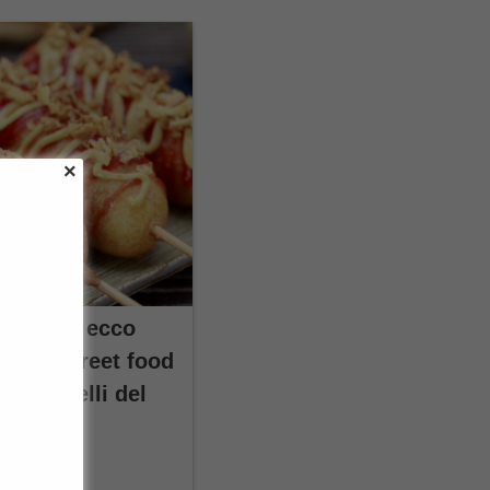
in casa: ecco
assico street food
ome quelli del