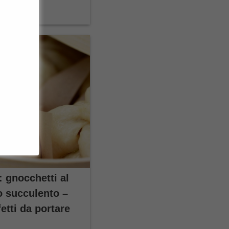
: gnocchetti al
o succulento –
fetti da portare