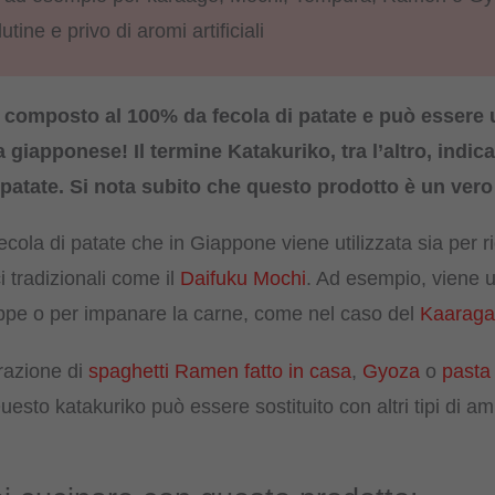
ine e privo di aromi artificiali
composto al 100% da fecola di patate e può essere u
a giapponese! Il termine Katakuriko, tra l’altro, indic
 patate. Si nota subito che questo prodotto è un vero 
 fecola di patate che in Giappone viene utilizzata sia per r
i tradizionali come il
Daifuku Mochi
. Ad esempio, viene ut
ppe o per impanare la carne, come nel caso del
Kaaraga
razione di
spaghetti Ramen fatto in casa
,
Gyoza
o
pasta
esto katakuriko può essere sostituito con altri tipi di am