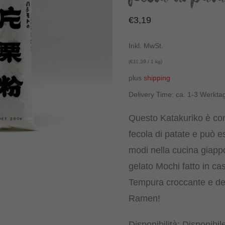
€
3,19
Inkl. MwSt.
(
€
11,39
/ 1 kg)
plus
shipping
Delivery Time: ca. 1-3 Werkta
Questo Katakuriko è c
fecola di patate e può es
modi nella cucina giapp
gelato Mochi fatto in cas
Tempura croccante e del
Ramen!
Disponibilità:
Disponibil