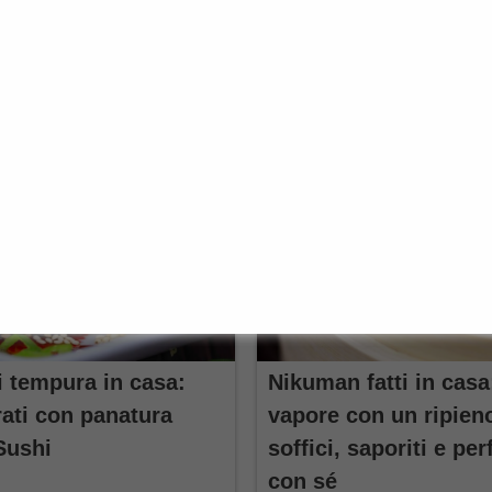
➟ Vai alla ricetta
i tempura in casa:
Nikuman fatti in casa
rati con panatura
vapore con un ripien
Sushi
soffici, saporiti e per
con sé