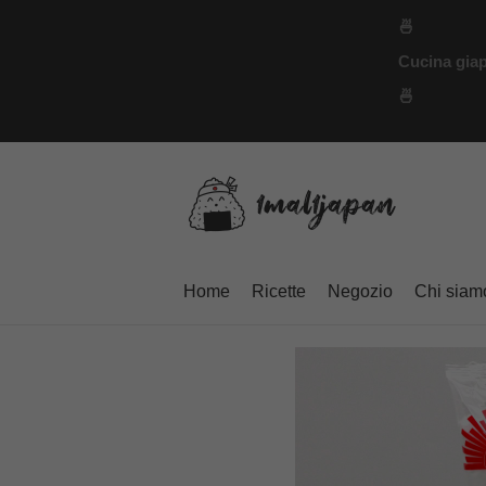
Vai
🍜
al
Cucina giap
contenuto
🍜
Home
Ricette
Negozio
Chi siam