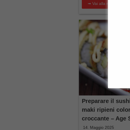
➟ Vai alla ricetta
Preparare il sush
maki ripieni colo
croccante – Age 
14. Maggio 2025