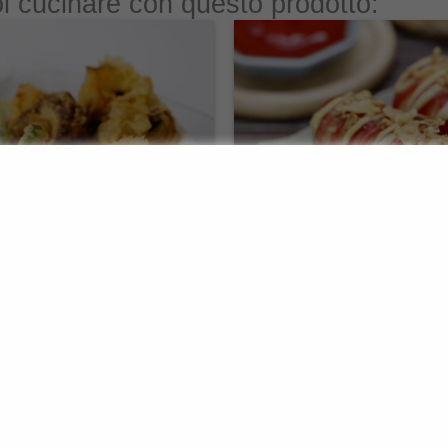
i cucinare con questo prodotto:
 la pastella
Preparare i corn dog 
tempura: pastella
come realizzare il cl
erdure e gamberetti –
giapponese proprio c
konbini
19. Giugno 2025