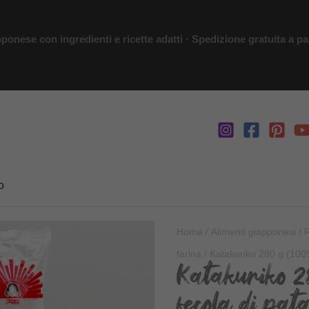
ponese con ingredienti e ricette adatti · Spedizione gratuita a par
o
Home
/
Alimenti giapponesi
/
R
farina
/ Katakuriko 280 g (100%
Katakuriko 2
fecola di pat