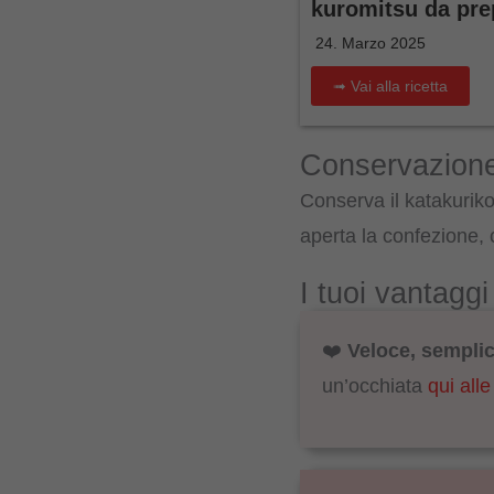
kuromitsu da pre
24. Marzo 2025
➟ Vai alla ricetta
Conservazione
Conserva il katakuriko 
aperta la confezione,
I tuoi vantagg
❤️
Veloce, semplice
un’occhiata
qui alle