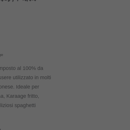
ge
omposto al 100% da
sere utilizzato in molti
onese. Ideale per
a, Karaage fritto,
iziosi spaghetti
e