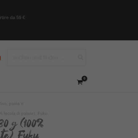
tire da 59 €
Ricerca
per:
iso, pasta e
 fecola di patate), Fuku
80 g (100%
ate), Fuku