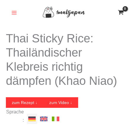
Zum
Inhalt
springen
Thai Sticky Rice:
Thailändischer
Klebreis richtig
dämpfen (Khao Niao)
zum Rezept ↓
zum Video ↓
Sprache
: