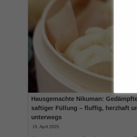
Hausgemachte Nikuman: Gedämpfte 
saftiger Füllung – fluffig, herzhaft u
unterwegs
15. April 2025