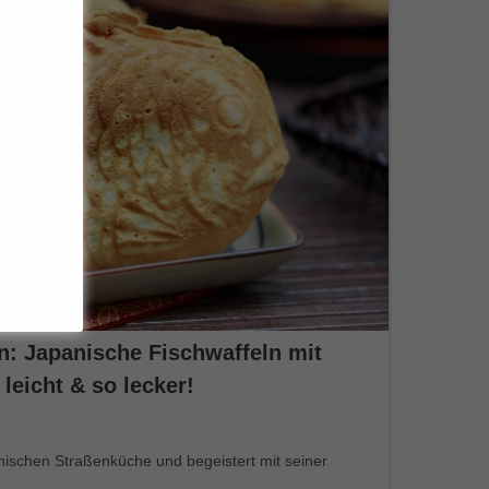
n: Japanische Fischwaffeln mit
leicht & so lecker!
panischen Straßenküche und begeistert mit seiner