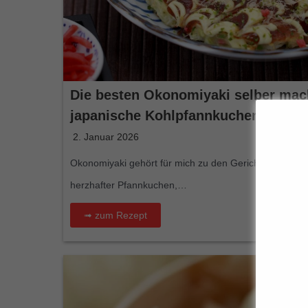
Die besten Okonomiyaki selber mac
japanische Kohlpfannkuchen nach O
2. Januar 2026
Okonomiyaki gehört für mich zu den Gerichten, die so
herzhafter Pfannkuchen,…
➟ zum Rezept