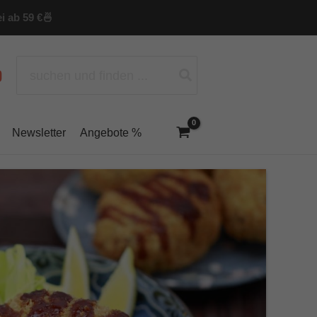
i ab 59 €
🍜
Search
for:
Newsletter
Angebote %