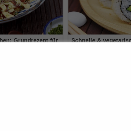
hen: Grundrezept für
Schnelle & vegetarisc
saka-Style
Out Sushi mit Gemüs
28. April 2025
fort gute Laune machen. Ein
Außen goldbraun und knusprig, i
Rolls verbinden…
➟ zum Rezept