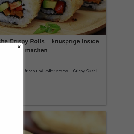
he Crispy Rolls – knusprige Inside-
e selber machen
nnen weich, frisch und voller Aroma – Crispy Sushi