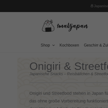
Zum
🍜
Japanisc
Inhalt
springen
Shop
Kochboxen
Geschirr & Z
Onigiri & Street
Japanische Snacks – Reisbällchen & Streetfo
Onigiri und Streetfood stehen in Japan f
das ohne große Vorbereitung funktioniert