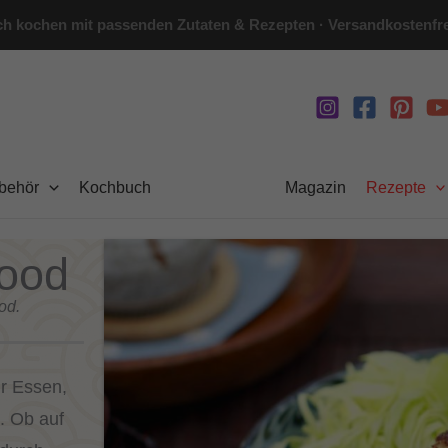
h kochen mit passenden Zutaten & Rezepten · Versandkostenfre
ubehör
Kochbuch
Magazin
Rezepte
food
od.
ür Essen,
. Ob auf