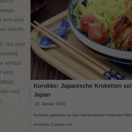
ndurch
erwegs
 sich eine
chen Küche.
n. Sie sind
enwärtig:
er einfach
 wird.
etfood
Korokke: Japanische Kroketten sel
viert und
Japan
.
22. Januar 2026
Korokke gehören zu den bekanntesten frittierten All
einfache Zutaten mit…