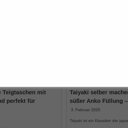
Teigtaschen mit
Taiyaki selber mache
nd perfekt für
süßer Anko Füllung – 
3. Februar 2025
Taiyaki ist ein Klassiker der ja