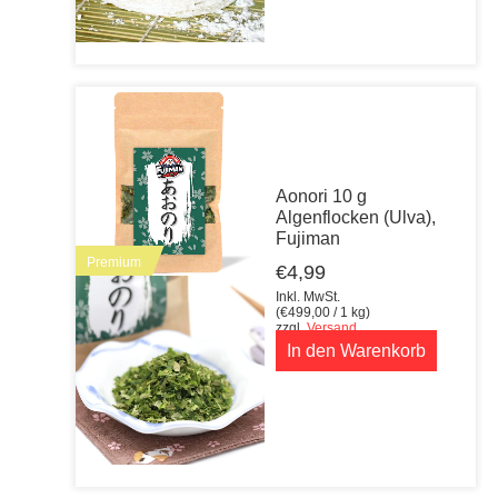
Aonori 10 g
Algenflocken (Ulva),
Fujiman
Premium
€
4,99
Inkl. MwSt.
(
€
499,00
/ 1 kg)
zzgl.
Versand
In den Warenkorb