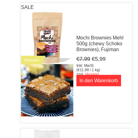
SALE
Mochi Brownies Mehl
500g (chewy Schoko
Brownies), Fujiman
Ursprünglicher
Aktueller
€
7,99
€
5,99
Premium
Preis
Preis
Inkl. MwSt.
war:
ist:
(
€
11,98
/ 1 kg)
zzgl.
Versand
€7,99
€5,99.
In den Warenkorb