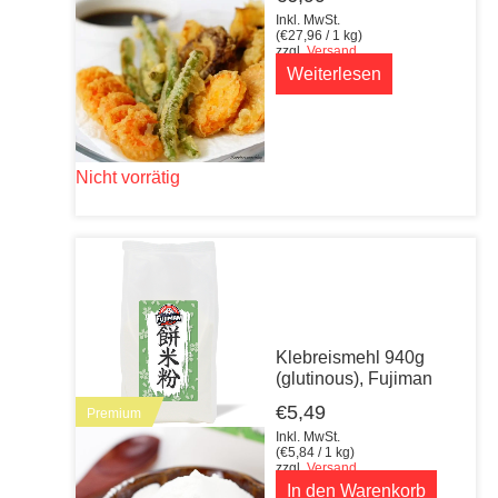
Inkl. MwSt.
(
€
27,96
/ 1 kg)
zzgl.
Versand
Weiterlesen
Nicht vorrätig
Klebreismehl 940g
(glutinous), Fujiman
€
5,49
Premium
Inkl. MwSt.
(
€
5,84
/ 1 kg)
zzgl.
Versand
In den Warenkorb