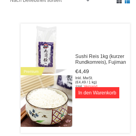
Sushi Reis 1kg (kurzer
Rundkornreis), Fujiman
€
4,49
Premium
Inkl. MwSt.
(
€
4,49
/ 1 kg)
zzgl.
Versand
In den Warenkorb