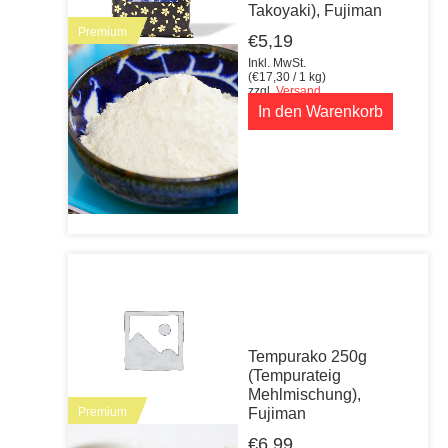
Takoyaki), Fujiman
Premium
€
5,19
Inkl. MwSt.
(
€
17,30
/ 1 kg)
zzgl.
Versand
In den Warenkorb
Tempurako 250g
(Tempurateig
Mehlmischung),
Premium
Fujiman
€
6,99