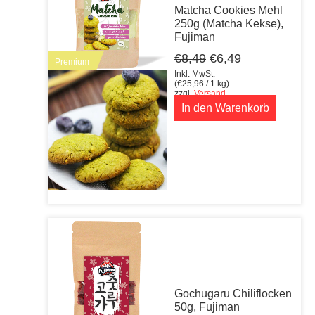
Matcha Cookies Mehl
250g (Matcha Kekse),
Fujiman
Ursprünglicher
Aktueller
€
8,49
€
6,49
Premium
Preis
Preis
Inkl. MwSt.
war:
ist:
(
€
25,96
/ 1 kg)
zzgl.
Versand
€8,49
€6,49.
In den Warenkorb
Gochugaru Chiliflocken
50g, Fujiman