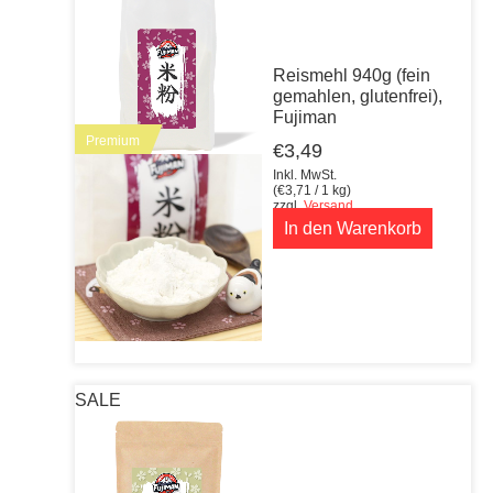
Reismehl 940g (fein
gemahlen, glutenfrei),
Fujiman
Premium
€
3,49
Inkl. MwSt.
(
€
3,71
/ 1 kg)
zzgl.
Versand
In den Warenkorb
SALE