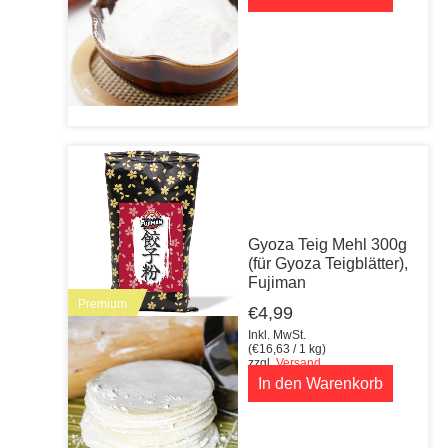
Gyoza Teig Mehl 300g
(für Gyoza Teigblätter),
Fujiman
Premium
€
4,99
Inkl. MwSt.
(
€
16,63
/ 1 kg)
zzgl.
Versand
In den Warenkorb