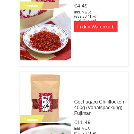
€
4,49
Premium
Inkl. MwSt.
(
€
89,80
/ 1 kg)
zzgl.
Versand
In den Warenkorb
Gochugaru Chiliflocken
400g (Vorratspackung),
Fujiman
Premium
€
11,49
Inkl. MwSt.
(
€
28,73
/ 1 kg)