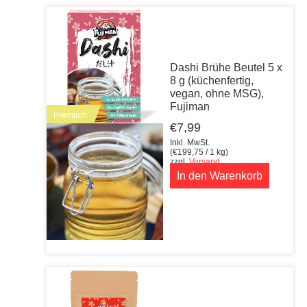
Dashi Brühe Beutel 5 x
8 g (küchenfertig,
vegan, ohne MSG),
Fujiman
Premium
€
7,99
Inkl. MwSt.
(
€
199,75
/ 1 kg)
zzgl.
Versand
In den Warenkorb