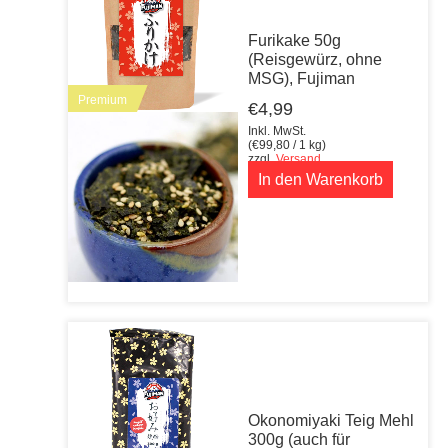
Furikake 50g
(Reisgewürz, ohne
MSG), Fujiman
Premium
€
4,99
Inkl. MwSt.
(
€
99,80
/ 1 kg)
zzgl.
Versand
In den Warenkorb
Okonomiyaki Teig Mehl
300g (auch für