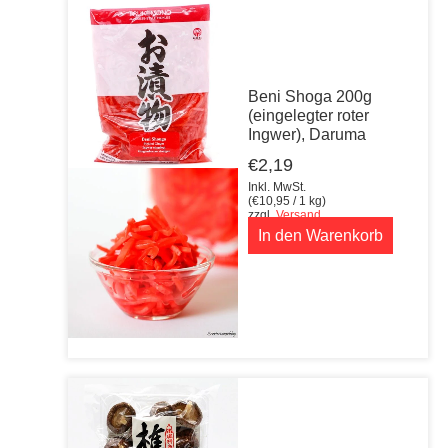
Beni Shoga 200g
(eingelegter roter
Ingwer), Daruma
€
2,19
Inkl. MwSt.
(
€
10,95
/ 1 kg)
zzgl.
Versand
In den Warenkorb