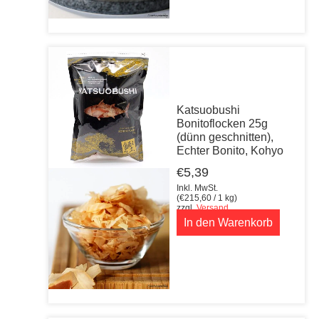
Katsuobushi
Bonitoflocken 25g
(dünn geschnitten),
Echter Bonito, Kohyo
€
5,39
Inkl. MwSt.
(
€
215,60
/ 1 kg)
zzgl.
Versand
In den Warenkorb