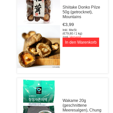
Shiitake Donko Pilze
50g (getrocknet),
Mountains
€
3,99
Inkl. MwSt.
(
€
79,80
/ 1 kg)
zzgl.
Versand
In den Warenkorb
Wakame 20g
(geschnittene
Meeresalgen), Chung