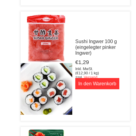
Sushi Ingwer 100 g
(eingelegter pinker
Ingwer)
€
1,29
Inkl. MwSt.
(
€
12,90
/ 1 kg)
zzgl.
Versand
In den Warenkorb