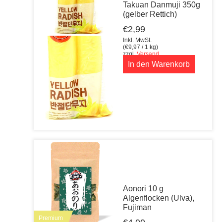
Takuan Danmuji 350g
(gelber Rettich)
€
2,99
Inkl. MwSt.
(
€
9,97
/ 1 kg)
zzgl.
Versand
In den Warenkorb
Aonori 10 g
Algenflocken (Ulva),
Fujiman
Premium