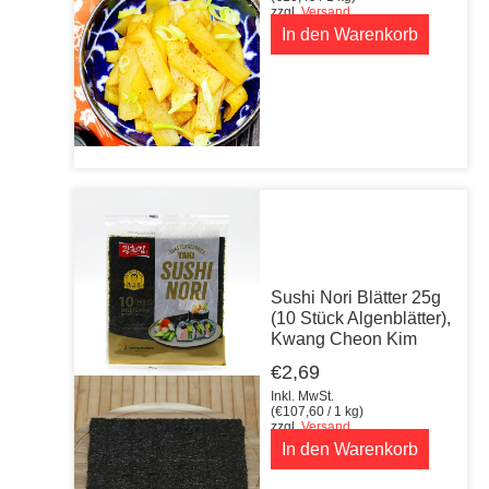
zzgl.
Versand
In den Warenkorb
Sushi Nori Blätter 25g
(10 Stück Algenblätter),
Kwang Cheon Kim
€
2,69
Inkl. MwSt.
(
€
107,60
/ 1 kg)
zzgl.
Versand
In den Warenkorb