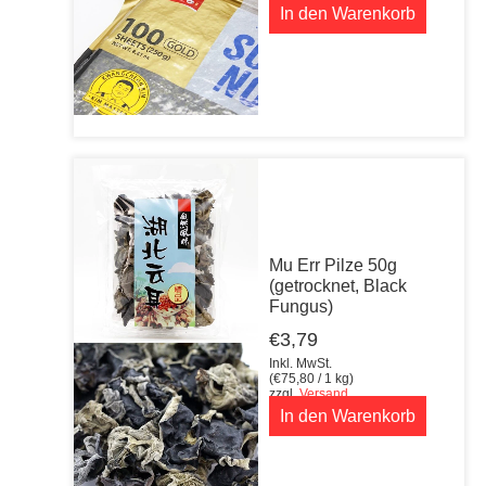
In den Warenkorb
Mu Err Pilze 50g
(getrocknet, Black
Fungus)
€
3,79
Inkl. MwSt.
(
€
75,80
/ 1 kg)
zzgl.
Versand
In den Warenkorb