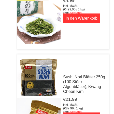
€
4,99
Inkl. MwSt.
(
€
499,00
/ 1 kg)
zzgl.
Versand
In den Warenkorb
Sushi Nori Blätter 250g
(100 Stück
Algenblätter), Kwang
Cheon Kim
€
21,99
Inkl. MwSt.
(
€
87,96
/ 1 kg)
zzgl.
Versand