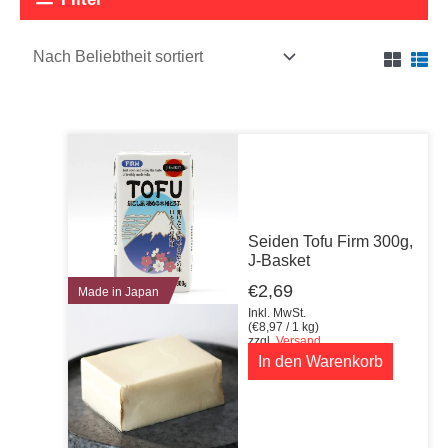
Seiden Tofu Firm 300g,
J-Basket
€
2,69
Made in Japan
Inkl. MwSt.
(
€
8,97
/ 1 kg)
zzgl.
Versand
In den Warenkorb