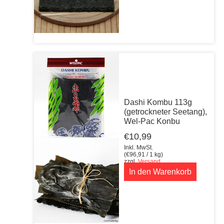
Dashi Kombu 113g
(getrockneter Seetang),
Wel-Pac Konbu
€
10,99
Inkl. MwSt.
(
€
96,91
/ 1 kg)
zzgl.
Versand
In den Warenkorb