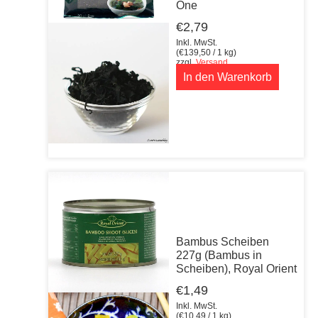
One
€
2,79
Inkl. MwSt.
(
€
139,50
/ 1 kg)
zzgl.
Versand
In den Warenkorb
Bambus Scheiben
227g (Bambus in
Scheiben), Royal Orient
€
1,49
Inkl. MwSt.
(
€
10,49
/ 1 kg)