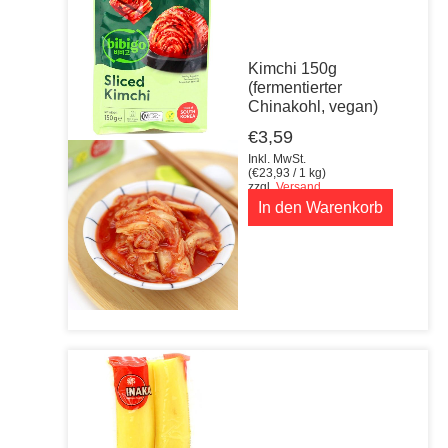
Kimchi 150g
(fermentierter
Chinakohl, vegan)
€
3,59
Inkl. MwSt.
(
€
23,93
/ 1 kg)
zzgl.
Versand
In den Warenkorb