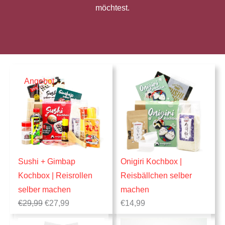
möchtest.
P
Angebot
r
o
d
u
k
Sushi + Gimbap
Onigiri Kochbox |
t
Kochbox | Reisrollen
Reisbällchen selber
i
selber machen
machen
m
U
A
€
29,99
€
27,99
€
14,99
A
r
k
s
t
n