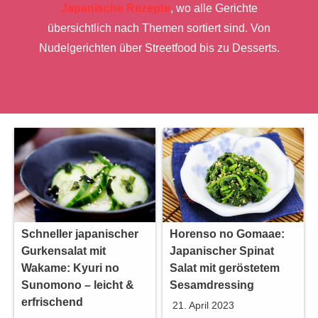
Japanische Rezepte
, wo alle Gerichte
übersichtlich nach Themen sortiert sind. Von
Nudelgerichten über Streetfood bis zu Desserts.
Schneller japanischer
Horenso no Gomaae:
Gurkensalat mit
Japanischer Spinat
Wakame: Kyuri no
Salat mit geröstetem
Sunomono – leicht &
Sesamdressing
erfrischend
21. April 2023