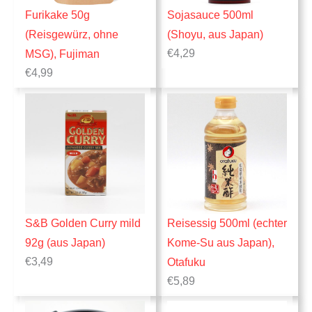
Furikake 50g
Sojasauce 500ml
(Reisgewürz, ohne
(Shoyu, aus Japan)
€
4,29
MSG), Fujiman
€
4,99
S&B Golden Curry mild
Reisessig 500ml (echter
92g (aus Japan)
Kome-Su aus Japan),
€
3,49
Otafuku
€
5,89