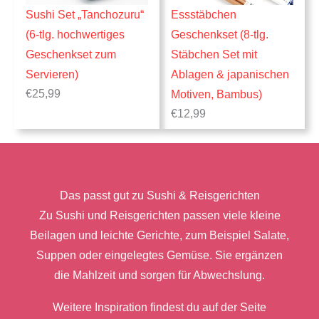
Sushi Set „Tanchozuru“
Essstäbchen
(6-tlg. hochwertiges
Geschenkset (8-tlg.
Geschenkset zum
Stäbchen Set mit
Servieren)
Ablagen & japanischen
€
25,99
Motiven, Bambus)
€
12,99
Das passt gut zu Sushi & Reisgerichten
Zu Sushi und Reisgerichten passen viele kleine
Beilagen und leichte Gerichte, zum Beispiel Salate,
Suppen oder eingelegtes Gemüse. Sie ergänzen
die Mahlzeit und sorgen für Abwechslung.
Weitere Inspiration findest du auf der Seite