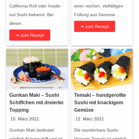
California Roll oder Inside-
einer reichen, vielfältigen
out Sushi bekannt. Bei
Füllung aus Gemüse…
dieser…
➟ zum Rezept
➟ zum Rezept
Gunkan Maki – Sushi
Temaki – handgerollte
Schiffchen mit dreierlei
Sushi mit knackigem
Topping
Gemüse
15. März 2021
12. März 2021
Gunkan Maki bedeutet
Die wunderbare Sushi-
wörtlich Kriegsschiff und ist
Variante Temaki ist wirklich