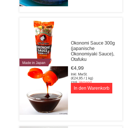
Okonomi Sauce 300g
(japanische
Okonomiyaki Sauce),
Otafuku
Made in Japan
€
4,99
Inkl. MwSt.
(
€
24,95
/ 1 kg)
zzgl.
Versand
In den Warenkorb