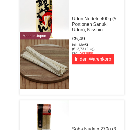
Udon Nudeln 400g (5
Portionen Sanuki
Udon), Nisshin
Made in Japan
€
5,49
Inkl. MwSt.
(
€
13,73
/ 1 kg)
zzgl.
Versand
In den Warenkorb
Soba Nudeln 270g (3