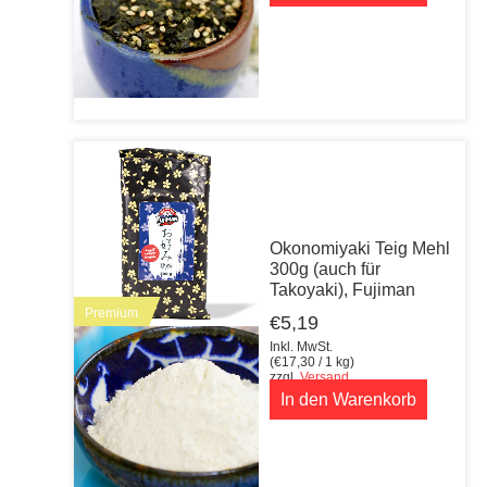
Okonomiyaki Teig Mehl
300g (auch für
Takoyaki), Fujiman
Premium
€
5,19
Inkl. MwSt.
(
€
17,30
/ 1 kg)
zzgl.
Versand
In den Warenkorb