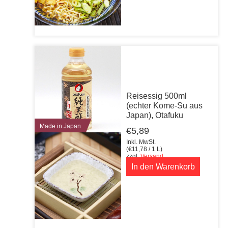
Reisessig 500ml
(echter Kome-Su aus
Japan), Otafuku
Made in Japan
€
5,89
Inkl. MwSt.
(
€
11,78
/ 1 L)
zzgl.
Versand
In den Warenkorb