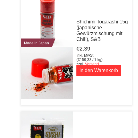
Shichimi Togarashi 15g
(japanische
Gewürzmischung mit
Chili), S&B
Made in Japan
€
2,39
Inkl. MwSt.
(
€
159,33
/ 1 kg)
zzgl.
Versand
In den Warenkorb