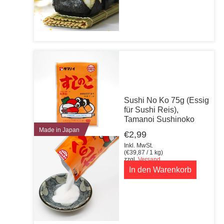
Sushi No Ko 75g (Essig
für Sushi Reis),
Tamanoi Sushinoko
Made in Japan
€
2,99
Inkl. MwSt.
(
€
39,87
/ 1 kg)
zzgl.
Versand
In den Warenkorb