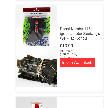
Dashi Kombu 113g
(getrockneter Seetang),
Wel-Pac Konbu
€
10,99
Inkl. MwSt.
(
€
96,91
/ 1 kg)
zzgl.
Versand
In den Warenkorb