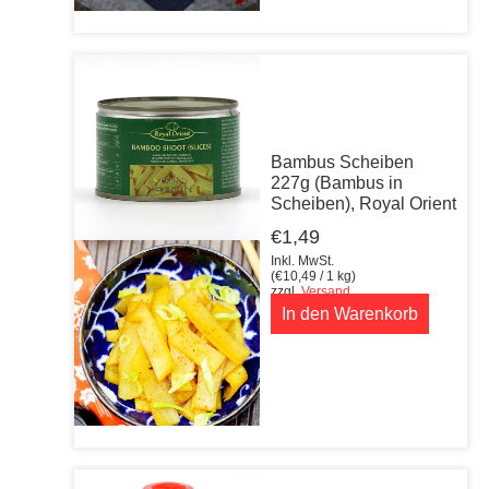
Bambus Scheiben
227g (Bambus in
Scheiben), Royal Orient
€
1,49
Inkl. MwSt.
(
€
10,49
/ 1 kg)
zzgl.
Versand
In den Warenkorb