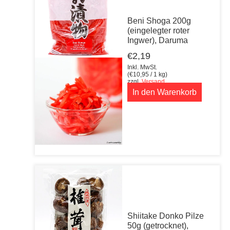
Beni Shoga 200g
(eingelegter roter
Ingwer), Daruma
€
2,19
Inkl. MwSt.
(
€
10,95
/ 1 kg)
zzgl.
Versand
In den Warenkorb
Shiitake Donko Pilze
50g (getrocknet),