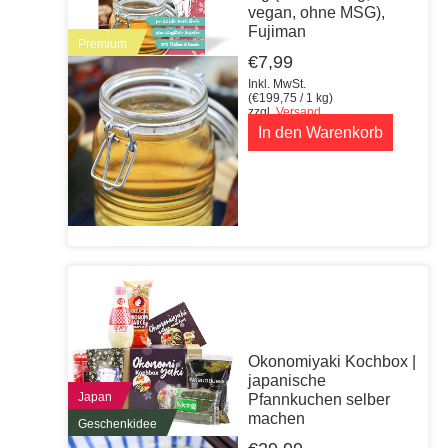
vegan, ohne MSG),
Fujiman
Premium
€
7,99
Inkl. MwSt.
(
€
199,75
/ 1 kg)
zzgl.
Versand
In den Warenkorb
Okonomiyaki Kochbox |
japanische
Japan
Pfannkuchen selber
machen
Geschenkidee