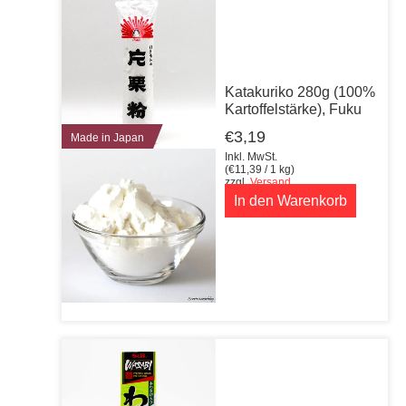
Katakuriko 280g (100%
Kartoffelstärke), Fuku
€
3,19
Made in Japan
Inkl. MwSt.
(
€
11,39
/ 1 kg)
zzgl.
Versand
In den Warenkorb