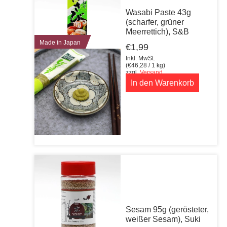
Wasabi Paste 43g
(scharfer, grüner
Meerrettich), S&B
Made in Japan
€
1,99
Inkl. MwSt.
(
€
46,28
/ 1 kg)
zzgl.
Versand
In den Warenkorb
Sesam 95g (gerösteter,
weißer Sesam), Suki