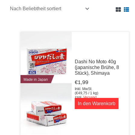
Dashi No Moto 40g
(japanische Brühe, 8
Stück), Shimaya
Made in Japan
€
1,99
Inkl. MwSt.
(
€
49,75
/ 1 kg)
zzgl.
Versand
In den Warenkorb