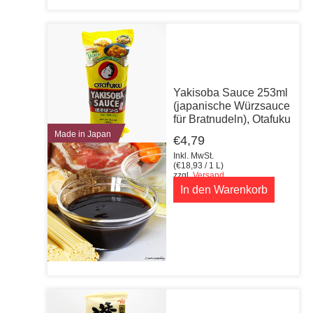
Yakisoba Sauce 253ml
(japanische Würzsauce
für Bratnudeln), Otafuku
Made in Japan
€
4,79
Inkl. MwSt.
(
€
18,93
/ 1 L)
zzgl.
Versand
In den Warenkorb