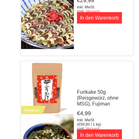
€
29,99
Inkl. MwSt.
zzgl.
Versand
In den Warenkorb
Furikake 50g
(Reisgewürz, ohne
MSG), Fujiman
Premium
€
4,99
Inkl. MwSt.
(
€
99,80
/ 1 kg)
zzgl.
Versand
In den Warenkorb