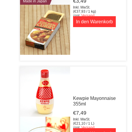
€
3,49
Made in Japan
Inkl. MwSt.
(
€
37,93
/ 1 kg)
zzgl.
Versand
In den Warenkorb
Kewpie Mayonnaise
355ml
€
7,49
Inkl. MwSt.
(
€
21,10
/ 1 L)
zzgl.
Versand