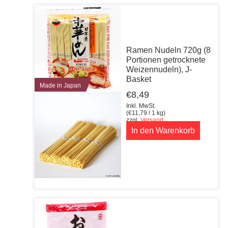
Ramen Nudeln 720g (8
Portionen getrocknete
Weizennudeln), J-
Basket
Made in Japan
€
8,49
Inkl. MwSt.
(
€
11,79
/ 1 kg)
zzgl.
Versand
In den Warenkorb