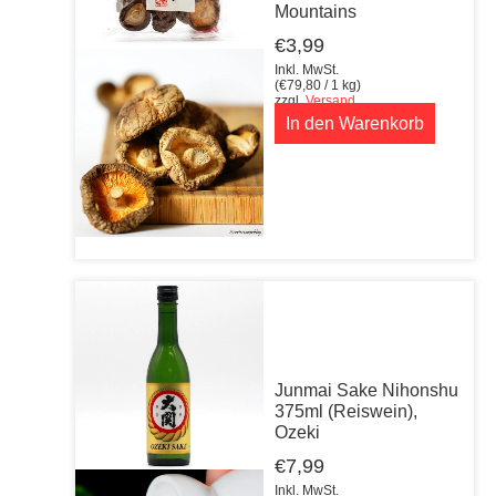
Mountains
€
3,99
Inkl. MwSt.
(
€
79,80
/ 1 kg)
zzgl.
Versand
In den Warenkorb
Junmai Sake Nihonshu
375ml (Reiswein),
Ozeki
€
7,99
Inkl. MwSt.