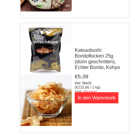
Katsuobushi
Bonitoflocken 25g
(dünn geschnitten),
Echter Bonito, Kohyo
€
5,39
Inkl. MwSt.
(
€
215,60
/ 1 kg)
zzgl.
Versand
In den Warenkorb