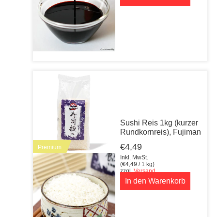
Sushi Reis 1kg (kurzer
Rundkornreis), Fujiman
€
4,49
Premium
Inkl. MwSt.
(
€
4,49
/ 1 kg)
zzgl.
Versand
In den Warenkorb