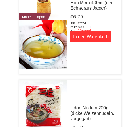
Hon Mirin 400ml (der
Echte, aus Japan)
€
6,79
Made in Japan
Inkl. MwSt.
(
€
16,98
/ 1 L)
zzgl.
Versand
In den Warenkorb
Udon Nudeln 200g
(dicke Weizennudeln,
vorgegart)