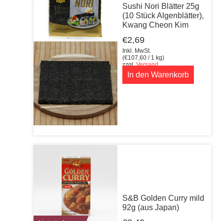
Sushi Nori Blätter 25g
(10 Stück Algenblätter),
Kwang Cheon Kim
€
2,69
Inkl. MwSt.
(
€
107,60
/ 1 kg)
zzgl.
Versand
In den Warenkorb
S&B Golden Curry mild
92g (aus Japan)