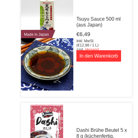
Tsuyu Sauce 500 ml
(aus Japan)
€
6,49
Made in Japan
Inkl. MwSt.
(
€
12,98
/ 1 L)
zzgl.
Versand
In den Warenkorb
Dashi Brühe Beutel 5 x
8 g (küchenfertig,