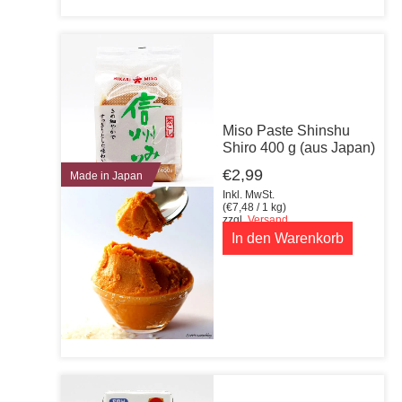
Miso Paste Shinshu
Shiro 400 g (aus Japan)
€
2,99
Made in Japan
Inkl. MwSt.
(
€
7,48
/ 1 kg)
zzgl.
Versand
In den Warenkorb