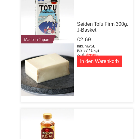
Seiden Tofu Firm 300g,
J-Basket
€
2,69
Made in Japan
Inkl. MwSt.
(
€
8,97
/ 1 kg)
zzgl.
Versand
In den Warenkorb