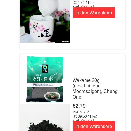
(
€
21,31
/ 1 L)
zzgl.
Versand
In den Warenkorb
Wakame 20g
(geschnittene
Meeresalgen), Chung
One
€
2,79
Inkl. MwSt.
(
€
139,50
/ 1 kg)
zzgl.
Versand
In den Warenkorb