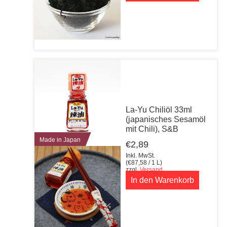
La-Yu Chiliöl 33ml
(japanisches Sesamöl
mit Chili), S&B
Made in Japan
€
2,89
Inkl. MwSt.
(
€
87,58
/ 1 L)
zzgl.
Versand
In den Warenkorb