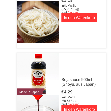
€
1,19
Inkl. MwSt.
(
€
5,95
/ 1 kg)
zzgl.
Versand
In den Warenkorb
Sojasauce 500ml
(Shoyu, aus Japan)
€
4,29
Made in Japan
Inkl. MwSt.
(
€
8,58
/ 1 L)
zzgl.
Versand
In den Warenkorb