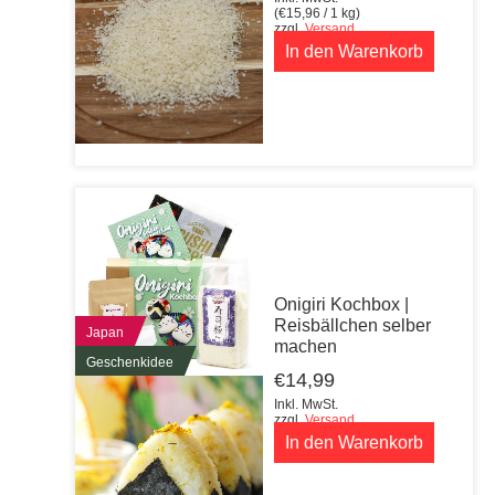
(
€
15,96
/ 1 kg)
zzgl.
Versand
In den Warenkorb
Onigiri Kochbox |
Reisbällchen selber
Japan
machen
Geschenkidee
€
14,99
Inkl. MwSt.
zzgl.
Versand
In den Warenkorb