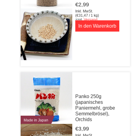
€
2,99
Inkl. MwSt.
(
€
31,47
/ 1 kg)
zzgl.
Versand
In den Warenkorb
Panko 250g
(japanisches
Paniermehl, grobe
Semmelbrösel),
Orchids
Made in Japan
€
3,99
Inkl. MwSt.