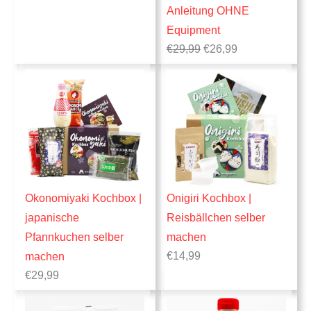
Anleitung OHNE
n
Equipment
g
U
A
€
29,99
€
26,99
e
r
k
s
t
b
p
u
r
e
o
ü
l
t
n
l
g
e
l
r
i
P
c
r
h
e
e
i
r
s
Okonomiyaki Kochbox |
Onigiri Kochbox |
P
i
r
s
japanische
Reisbällchen selber
e
t
i
:
Pfannkuchen selber
machen
s
€
€
14,99
machen
w
2
a
6
€
29,99
r
,
:
9
€
9