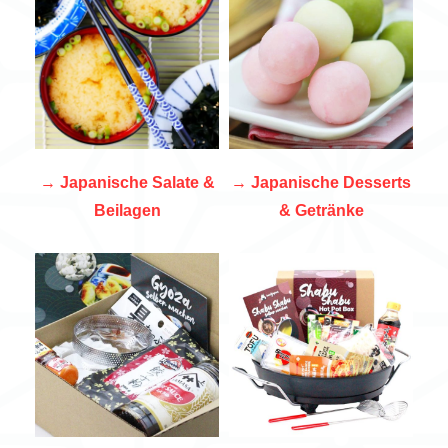
→
Japanische Salate &
→
Japanische Desserts
Beilagen
& Getränke