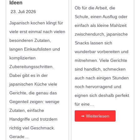
Ideen
Ob für die Arbeit, die
23. Juli 2026
Schule, einen Ausflug oder
Japanisch kochen klingt für
einfach als kleine Mahlzeit
viele erst einmal nach vielen
zwischendurch, japanische
besonderen Zutaten,
Snacks lassen sich
langen Einkaufslisten und
wunderbar vorbereiten und
komplizierten
mitnehmen. Viele Gerichte
Zubereitungsschritten.
sind handlich, schmecken
Dabei gibt es in der
auch nach einigen Stunden
japanischen Küche viele
noch hervorragend und
Gerichte, die genau das
eignen sich deshalb perfekt
Gegenteil zeigen: wenige
für eine…
Zutaten, einfache
➟ Weiterlesen
Handgriffe und trotzdem
richtig viel Geschmack.
Gerade…