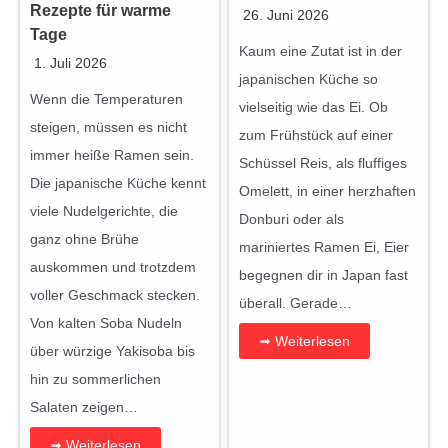
Rezepte für warme
26. Juni 2026
Tage
Kaum eine Zutat ist in der
1. Juli 2026
japanischen Küche so
Wenn die Temperaturen
vielseitig wie das Ei. Ob
steigen, müssen es nicht
zum Frühstück auf einer
immer heiße Ramen sein.
Schüssel Reis, als fluffiges
Die japanische Küche kennt
Omelett, in einer herzhaften
viele Nudelgerichte, die
Donburi oder als
ganz ohne Brühe
mariniertes Ramen Ei, Eier
auskommen und trotzdem
begegnen dir in Japan fast
voller Geschmack stecken.
überall. Gerade…
Von kalten Soba Nudeln
➟ Weiterlesen
über würzige Yakisoba bis
hin zu sommerlichen
Salaten zeigen…
➟ Weiterlesen