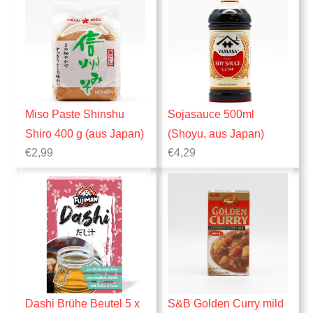
2
.
9
,
9
9
Miso Paste Shinshu
Sojasauce 500ml
Shiro 400 g (aus Japan)
(Shoyu, aus Japan)
€
2,99
€
4,29
Dashi Brühe Beutel 5 x
S&B Golden Curry mild