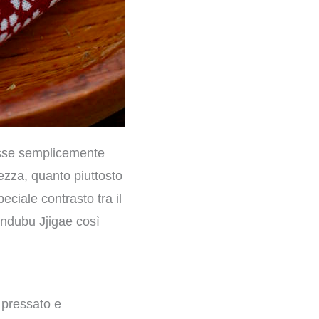
osse semplicemente
tezza, quanto piuttosto
peciale contrasto tra il
undubu Jjigae così
 pressato e