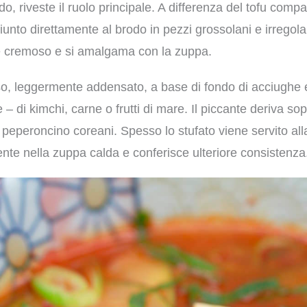
o, riveste il ruolo principale. A differenza del tofu comp
iunto direttamente al brodo in pezzi grossolani e irregolar
e cremoso e si amalgama con la zuppa.
so, leggermente addensato, a base di fondo di acciughe
– di kimchi, carne o frutti di mare. Il piccante deriva sop
i peperoncino coreani. Spesso lo stufato viene servito all
nte nella zuppa calda e conferisce ulteriore consistenza