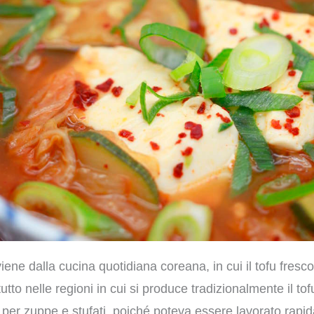
iene dalla cucina quotidiana coreana, in cui il tofu fresco
utto nelle regioni in cui si produce tradizionalmente il tof
e per zuppe e stufati, poiché poteva essere lavorato rap