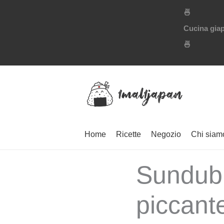
Vai
🍜
al
Cucina giap
contenuto
🍜
Home
Ricette
Negozio
Chi siam
Sundubu
piccante