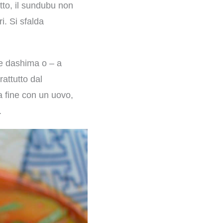
atto, il sundubu non
i. Si sfalda
 e dashima o – a
rattutto dal
a fine con un uovo,
.