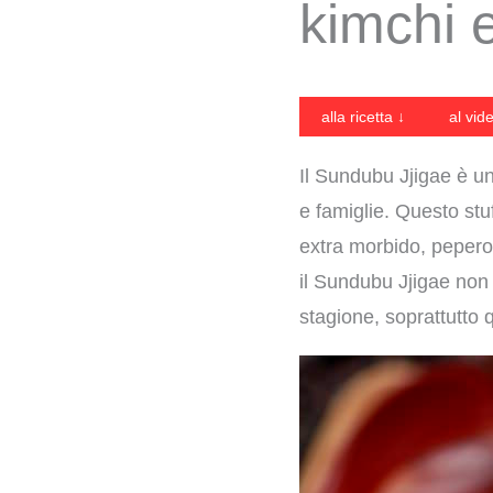
kimchi 
alla ricetta ↓
al vid
Il Sundubu Jjigae è uno
e famiglie. Questo stu
extra morbido, peperon
il Sundubu Jjigae non 
stagione, soprattutto