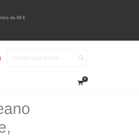
tire da 59 €
Ricerca
per:
reano
e,