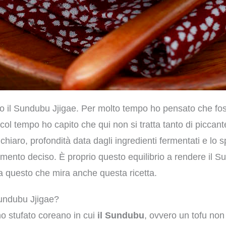
o il Sundubu Jjigae. Per molto tempo ho pensato che f
col tempo ho capito che qui non si tratta tanto di piccan
 chiaro, profondità data dagli ingredienti fermentati e lo s
imento deciso. È proprio questo equilibrio a rendere il S
a questo che mira anche questa ricetta.
Sundubu Jjigae?
no stufato coreano in cui
il Sundubu
, ovvero un tofu non