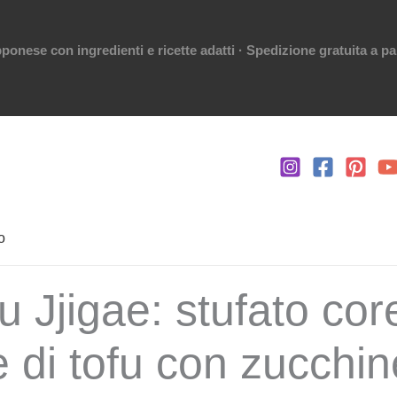
ponese con ingredienti e ricette adatti · Spedizione gratuita a par
o
 Jjigae: stufato co
 di tofu con zucchin