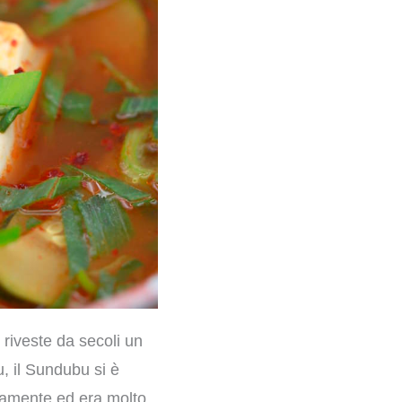
 riveste da secoli un
u, il Sundubu si è
idamente ed era molto