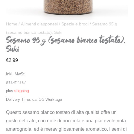
Home
/
Alimenti giapponesi
/
Spezie e brodi
/ Sesamo 95 g
(sesamo bianco tostato), Suki
Sesamo 95 g (sesamo bianco tostato),
Suki
€
2,99
Inkl. MwSt.
(
€
31,47
/ 1 kg)
plus
shipping
Delivery Time: ca. 1-3 Werktage
Questo sesamo bianco tostato di alta qualità offre un
gusto delicato, con note di nocciola e una piacevole nota
amarognola, ed è meravigliosamente aromatico. I semi di