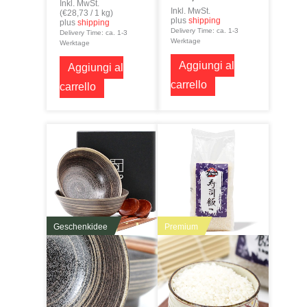
Inkl. MwSt.
Inkl. MwSt.
(
€
28,73
/ 1 kg)
plus
shipping
plus
shipping
Delivery Time: ca. 1-3
Delivery Time: ca. 1-3
Werktage
Werktage
Aggiungi al
Aggiungi al
carrello
carrello
Geschenkidee
Premium