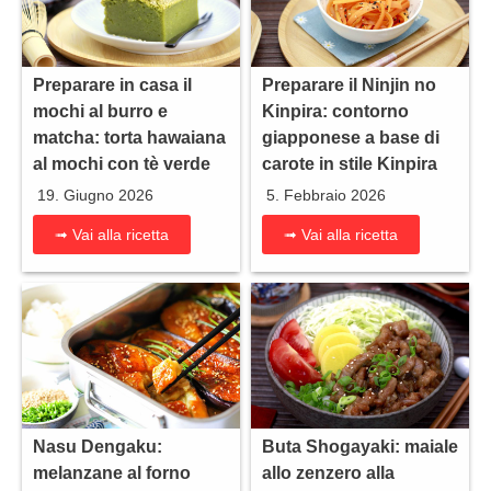
Preparare in casa il
Preparare il Ninjin no
mochi al burro e
Kinpira: contorno
matcha: torta hawaiana
giapponese a base di
al mochi con tè verde
carote in stile Kinpira
19. Giugno 2026
5. Febbraio 2026
➟ Vai alla ricetta
➟ Vai alla ricetta
Nasu Dengaku:
Buta Shogayaki: maiale
melanzane al forno
allo zenzero alla