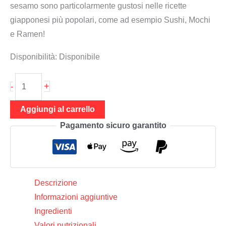
sesamo sono particolarmente gustosi nelle ricette
giapponesi più popolari, come ad esempio Sushi, Mochi
e Ramen!
Disponibilità:
Disponibile
Sesamo
+
-
95
g
Aggiungi al carrello
(sesamo
Pagamento sicuro garantito
bianco
tostato),
Suki
quantità
Descrizione
Informazioni aggiuntive
Ingredienti
Valori nutrizionali