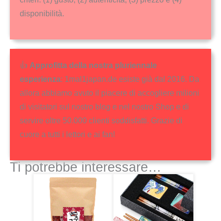
disponibilità.
👍
Approfitta della nostra pluriennale
esperienza
: 1mal1japan.de esiste già dal 2016. Da
allora abbiamo avuto il piacere di accogliere milioni
di visitatori sul nostro blog e nel nostro Shop e di
servire oltre 50.000 clienti soddisfatti. Grazie di
cuore a tutti i lettori e ai fan!
Ti potrebbe interessare…