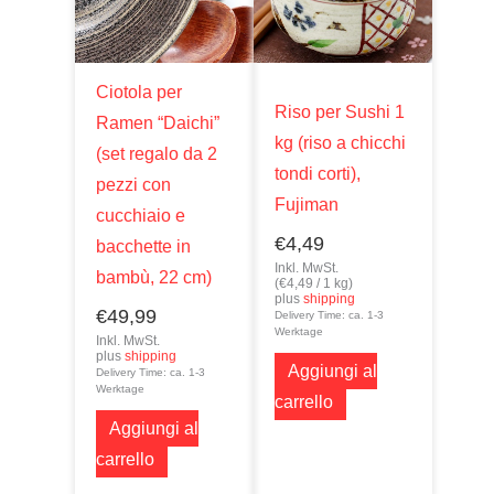
Ciotola per
Riso per Sushi 1
Ramen “Daichi”
kg (riso a chicchi
(set regalo da 2
tondi corti),
pezzi con
Fujiman
cucchiaio e
€
4,49
bacchette in
Inkl. MwSt.
bambù, 22 cm)
(
€
4,49
/ 1 kg)
plus
shipping
€
49,99
Delivery Time: ca. 1-3
Werktage
Inkl. MwSt.
plus
shipping
Aggiungi al
Delivery Time: ca. 1-3
Werktage
carrello
Aggiungi al
carrello