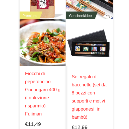
Premium
Geschenkidee
Fiocchi di
Set regalo di
peperoncino
bacchette (set da
Gochugaru 400 g
8 pezzi con
(confezione
supporti e motivi
risparmio),
giapponesi, in
Fujiman
bambù)
€
11,49
€
12,99