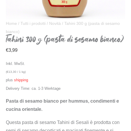
Home
/
Tutti i prodotti
/
Novità
/ Tahini 300 g (pasta di sesamo
bianco)
Tahini 300 g (pasta di sesamo bianco)
€
3,99
Inkl. MwSt.
(
€
13,30
/ 1 kg)
plus
shipping
Delivery Time: ca. 1-3 Werktage
Pasta di sesamo bianco per hummus, condimenti e
cucina orientale.
Questa pasta di sesamo Tahini di Sesali è prodotta con
semi di sesamo decorticati e macinati finemente e si