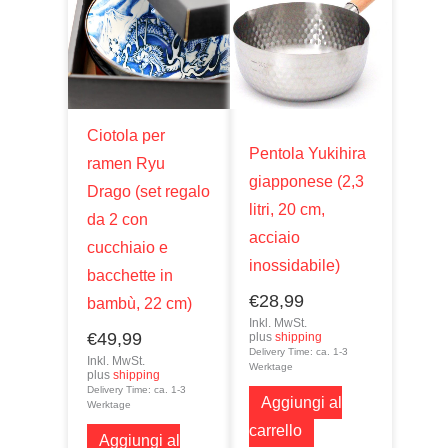
Ciotola per
Pentola Yukihira
ramen Ryu
giapponese (2,3
Drago (set regalo
litri, 20 cm,
da 2 con
acciaio
cucchiaio e
inossidabile)
bacchette in
€
28,99
bambù, 22 cm)
Inkl. MwSt.
€
49,99
plus
shipping
Delivery Time: ca. 1-3
Inkl. MwSt.
Werktage
plus
shipping
Delivery Time: ca. 1-3
Aggiungi al
Werktage
carrello
Aggiungi al