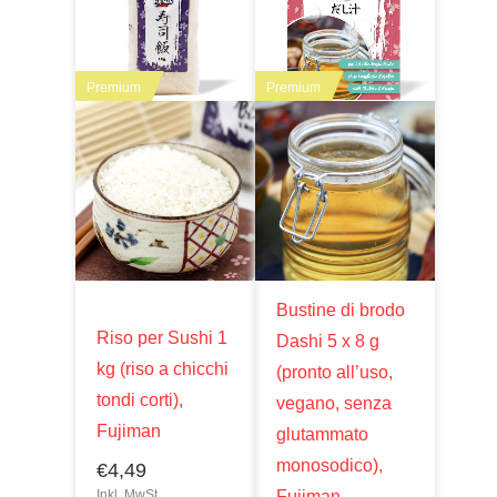
Premium
Premium
Bustine di brodo
Riso per Sushi 1
Dashi 5 x 8 g
kg (riso a chicchi
(pronto all’uso,
tondi corti),
vegano, senza
Fujiman
glutammato
monosodico),
€
4,49
Fujiman
Inkl. MwSt.