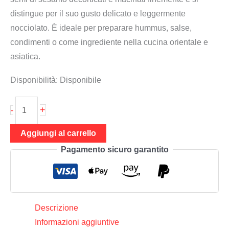
distingue per il suo gusto delicato e leggermente
nocciolato. È ideale per preparare hummus, salse,
condimenti o come ingrediente nella cucina orientale e
asiatica.
Disponibilità:
Disponibile
Tahini
+
-
300
g
Aggiungi al carrello
(pasta
Pagamento sicuro garantito
di
sesamo
bianco)
quantità
Descrizione
Informazioni aggiuntive