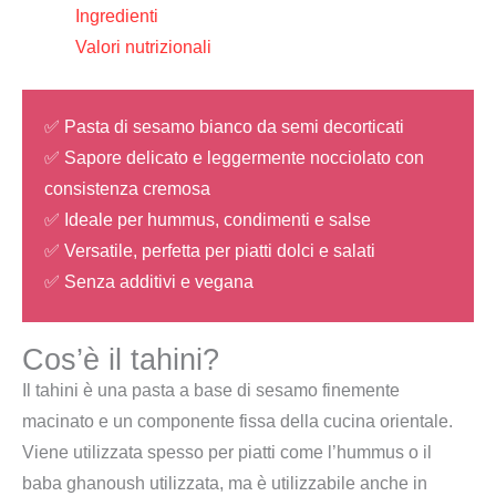
Ingredienti
Valori nutrizionali
✅ Pasta di sesamo bianco da semi decorticati
✅ Sapore delicato e leggermente nocciolato con
consistenza cremosa
✅ Ideale per hummus, condimenti e salse
✅ Versatile, perfetta per piatti dolci e salati
✅ Senza additivi e vegana
Cos’è il tahini?
Il tahini è una pasta a base di sesamo finemente
macinato e un componente fissa della cucina orientale.
Viene utilizzata spesso per piatti come l’hummus o il
baba ghanoush utilizzata, ma è utilizzabile anche in