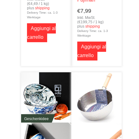
(
€
4,49
/ 1 kg)
plus
shipping
€
7,99
Delivery Time: ca. 1-3
Inkl. MwSt.
Werktage
(
€
199,75
/ 1 kg)
plus
shipping
Aggiungi al
Delivery Time: ca. 1-3
Werktage
carrello
Aggiungi al
carrello
Geschenkidee