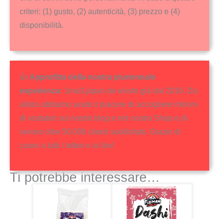
criteri: (1) gusto, (2) autenticità, (3) prezzo e (4)
disponibilità.
👍
Approfitta della nostra pluriennale
esperienza
: 1mal1japan.de esiste già dal 2016. Da
allora abbiamo avuto il piacere di accogliere milioni
di visitatori sul nostro blog e nel nostro Shop e di
servire oltre 50.000 clienti soddisfatti. Grazie di
cuore a tutti i lettori e ai fan!
Ti potrebbe interessare…