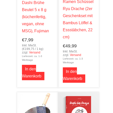
Ramen Schüssel
Dashi Brühe
Ryu Drache (2er
Beutel 5 x 8 g
Geschenkset mit
(küchenfertig,
Bambus Löffel &
vegan, ohne
Essstäbchen, 22
MSG), Fujiman
cm)
€
7,99
€
49,99
Inkl. MwSt.
(
€
199,75
/ 1 kg)
Inkl. MwSt.
zzgl.
Versand
zzgl.
Versand
Lieferzeit: ca. 1-3
Lieferzeit: ca. 1-3
Werktage
Werktage
In den
In den
Warenkorb
Warenkorb