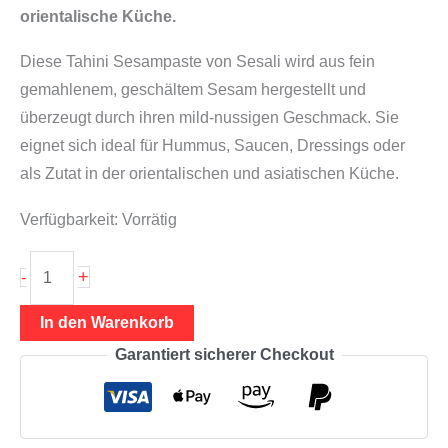
orientalische Küche.
Diese Tahini Sesampaste von Sesali wird aus fein
gemahlenem, geschältem Sesam hergestellt und
überzeugt durch ihren mild-nussigen Geschmack. Sie
eignet sich ideal für Hummus, Saucen, Dressings oder
als Zutat in der orientalischen und asiatischen Küche.
Verfügbarkeit:
Vorrätig
Tahini
+
-
300g
(weiße
In den Warenkorb
Sesampaste)
Garantiert sicherer Checkout
Menge