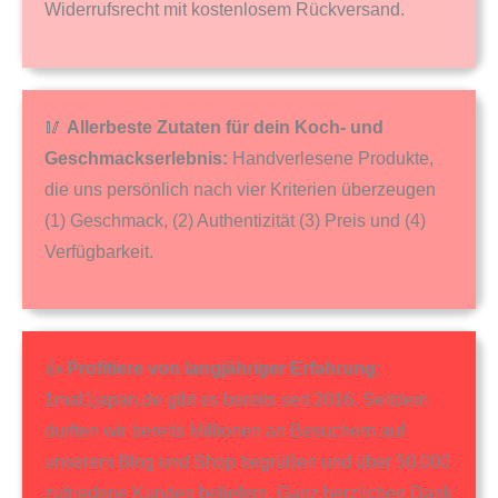
Widerrufsrecht mit kostenlosem Rückversand.
🥢
Allerbeste Zutaten für dein Koch- und
Geschmackserlebnis:
Handverlesene Produkte,
die uns persönlich nach vier Kriterien überzeugen
(1) Geschmack, (2) Authentizität (3) Preis und (4)
Verfügbarkeit.
👍
Profitiere von langjähriger Erfahrung
:
1mal1japan.de gibt es bereits seit 2016. Seitdem
durften wir bereits Millionen an Besuchern auf
unserem Blog und Shop begrüßen und über 50.000
zufriedene Kunden beliefern. Ganz herzlichen Dank