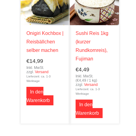
Onigiri Kochbox |
Sushi Reis 1kg
Reisbällchen
(kurzer
selber machen
Rundkornreis),
Fujiman
€
14,99
Inkl. MwSt.
€
4,49
zzgl.
Versand
Inkl. MwSt.
Lieferzeit: ca. 1-3
(
€
4,49
/ 1 kg)
Werktage
zzgl.
Versand
Lieferzeit: ca. 1-3
In den
Werktage
Warenkorb
In den
Warenkorb