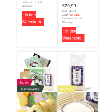
Lieferzeit: ca. 1-3
€
29,99
Werktage
Inkl. MwSt.
In den
zzgl.
Versand
Lieferzeit: ca. 1-3
Warenkorb
Werktage
In den
Warenkorb
Japan
Geschenkidee
Premium