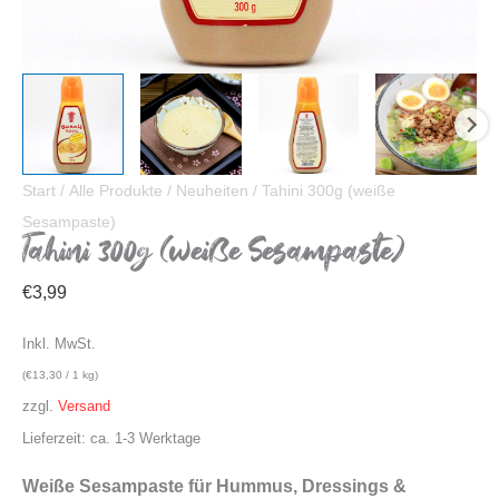
Start
/
Alle Produkte
/
Neuheiten
/ Tahini 300g (weiße
Sesampaste)
Tahini 300g (weiße Sesampaste)
€
3,99
Inkl. MwSt.
(
€
13,30
/ 1 kg)
zzgl.
Versand
Lieferzeit: ca. 1-3 Werktage
Weiße Sesampaste für Hummus, Dressings &