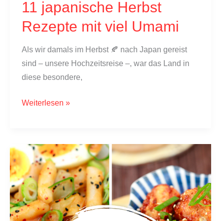
11 japanische Herbst
Rezepte mit viel Umami
Als wir damals im Herbst 🍂 nach Japan gereist
sind – unsere Hochzeitsreise –, war das Land in
diese besondere,
11
Weiterlesen »
japanische
Herbst
Rezepte
mit
viel
Umami