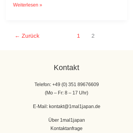
Japanisches
Weiterlesen »
Charcuterie
Board:
Ideen
←
Zurück
1
2
&
Rezepte
Kontakt
Telefon: +49 (0) 351 89676609
(Mo – Fr: 8 – 17 Uhr)
E-Mail: kontakt@1mal1japan.de
Über 1mal1japan
Kontaktanfrage