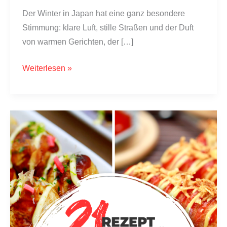
Der Winter in Japan hat eine ganz besondere
Stimmung: klare Luft, stille Straßen und der Duft
von warmen Gerichten, der […]
25
Weiterlesen »
japanische
Wintergerichte
für
kalte
Tage