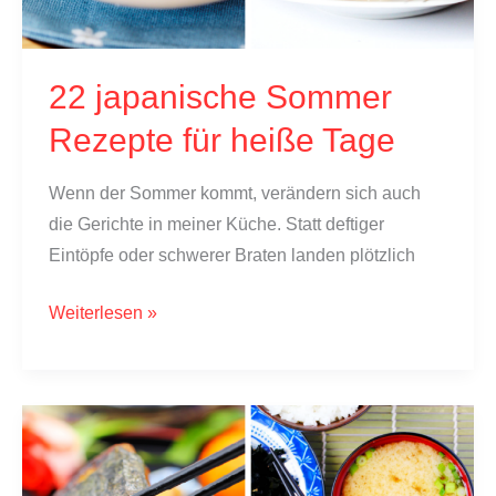
22 japanische Sommer
Rezepte für heiße Tage
Wenn der Sommer kommt, verändern sich auch
die Gerichte in meiner Küche. Statt deftiger
Eintöpfe oder schwerer Braten landen plötzlich
22
Weiterlesen »
japanische
Sommer
Rezepte
für
heiße