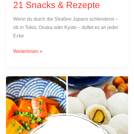
21 Snacks & Rezepte
Wenn du durch die Straßen Japans schlenderst –
ob in Tokio, Osaka oder Kyoto – duftet es an jeder
Ecke
Japanisches
Weiterlesen »
Streetfood:
21
Snacks
&
Rezepte