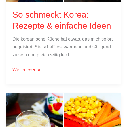
So schmeckt Korea:
Rezepte & einfache Ideen
Die koreanische Küche hat etwas, das mich sofort
begeistert: Sie schafft es, wärmend und sättigend
zu sein und gleichzeitig leicht
So
Weiterlesen »
schmeckt
Korea:
Rezepte
&
einfache
Ideen