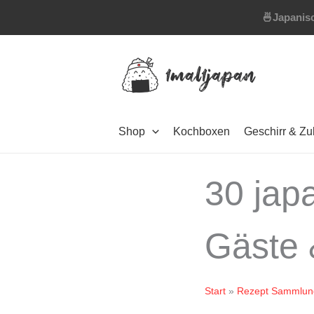
Zum
🍜
Japanisc
Inhalt
springen
Shop
Kochboxen
Geschirr & Z
30 jap
Gäste 
Start
Rezept Sammlun