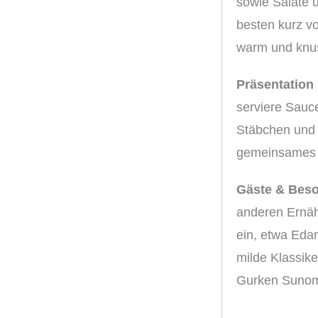
sowie Salate 
besten kurz vo
warm und knus
Präsentation 
serviere Sauc
Stäbchen und 
gemeinsames „K
Gäste & Beso
anderen Ernä
ein, etwa Eda
milde Klassike
Gurken Suno