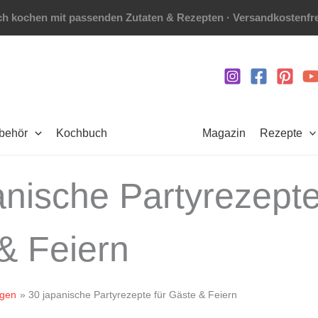
h kochen mit passenden Zutaten & Rezepten · Versandkostenfre
ubehör
Kochbuch
Magazin
Rezepte
anische Partyrezepte
& Feiern
gen
30 japanische Partyrezepte für Gäste & Feiern