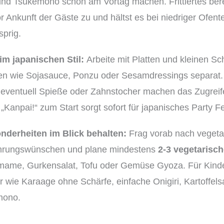
und Tsukemono schon am Vortag machen. Frittiertes ber
r Ankunft der Gäste zu und hältst es bei niedriger Ofen
prig.
im japanischen Stil:
Arbeite mit Platten und kleinen S
en wie Sojasauce, Ponzu oder Sesamdressings separat. K
eventuell Spieße oder Zahnstocher machen das Zugreifen
anpai!“ zum Start sorgt sofort für japanisches Party Fe
nderheiten im Blick behalten:
Frag vorab nach vegeta
hrungswünschen und plane mindestens
2-3 vegetarisc
mame, Gurkensalat, Tofu oder Gemüse Gyoza. Für Kinde
r wie Karaage ohne Schärfe, einfache Onigiri, Kartoffels
mono.