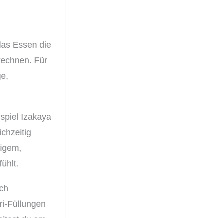
das Essen die
rechnen. Für
ge,
spiel Izakaya
ichzeitig
rigem,
ühlt.
ich
ri-Füllungen