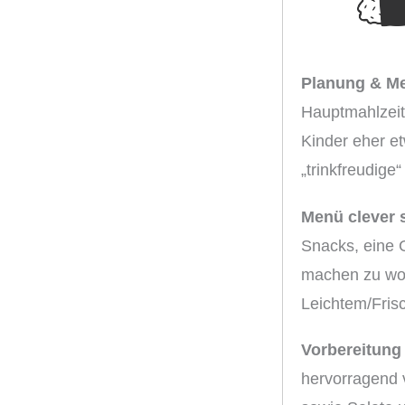
Planung & M
Hauptmahlzeit
Kinder eher et
„trinkfreudig
Menü clever 
Snacks, eine G
machen zu wol
Leichtem/Fris
Vorbereitung
hervorragend v