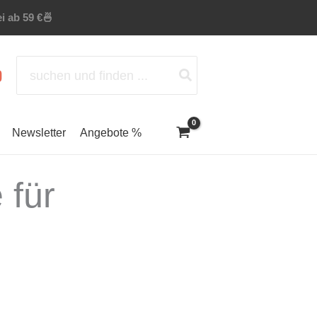
i ab 59 €
🍜
Search
for:
Newsletter
Angebote %
 für