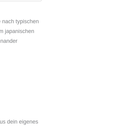
e nach typischen
um japanischen
inander
aus dein eigenes