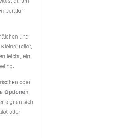
eitest du am
temperatur
chälchen und
leine Teller,
 leicht, ein
eling.
rischen oder
he Optionen
r eignen sich
alat oder