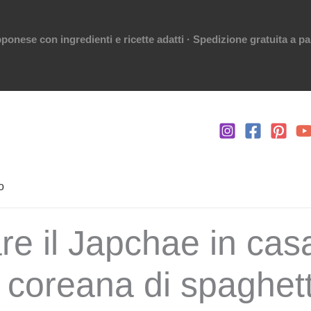
ponese con ingredienti e ricette adatti · Spedizione gratuita a par
o
re il Japchae in cas
 coreana di spaghetti