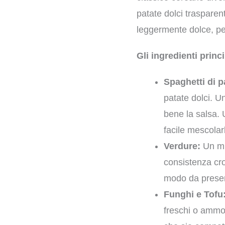
patate dolci trasparen
leggermente dolce, per
Gli ingredienti princ
Spaghetti di p
patate dolci. U
bene la salsa. U
facile mescolarl
Verdure:
Un mix
consistenza cro
modo da preserv
Funghi e Tofu
freschi o ammol