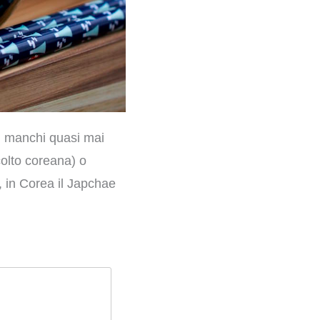
on manchi quasi mai
colto coreana) o
 in Corea il Japchae