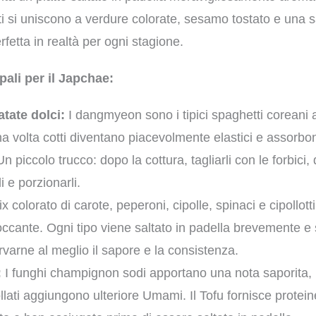
ti si uniscono a verdure colorate, sesamo tostato e una s
fetta in realtà per ogni stagione.
ipali per il Japchae:
atate dolci:
I dangmyeon sono i tipici spaghetti coreani a
na volta cotti diventano piacevolmente elastici e assorb
n piccolo trucco: dopo la cottura, tagliarli con le forbici
i e porzionarli.
 colorato di carote, peperoni, cipolle, spinaci e cipollott
ccante. Ogni tipo viene saltato in padella brevemente e
arne al meglio il sapore e la consistenza.
:
I funghi champignon sodi apportano una nota saporita, 
lati aggiungono ulteriore Umami. Il Tofu fornisce proteine