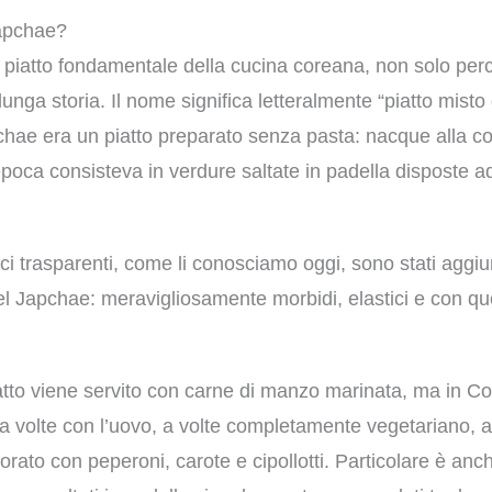
Japchae?
piatto fondamentale della cucina coreana, non solo perc
ga storia. Il nome significa letteralmente “piatto misto di
chae era un piatto preparato senza pasta: nacque alla cor
epoca consisteva in verdure saltate in padella disposte 
lci trasparenti, come li conosciamo oggi, sono stati aggiu
l Japchae: meravigliosamente morbidi, elastici e con quel
iatto viene servito con carne di manzo marinata, ma in 
 a volte con l’uovo, a volte completamente vegetariano, a
lorato con peperoni, carote e cipollotti. Particolare è anc