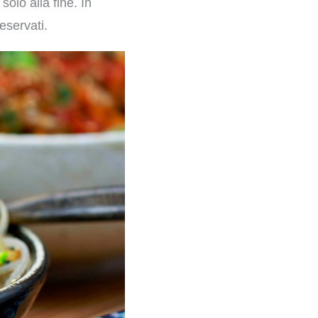
solo alla fine. In
eservati.