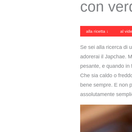
con ver
alla ricetta ↓
al vid
Se sei alla ricerca di
adorerai il Japchae. 
pesante, e quando in f
Che sia caldo o freddo
bene sempre. E non pre
assolutamente sempli