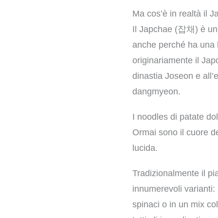
Ma cos’è in realtà il 
Il Japchae (잡채) è un 
anche perché ha una lun
originariamente il Jap
dinastia Joseon e all’
dangmyeon.
I noodles di patate do
Ormai sono il cuore de
lucida.
Tradizionalmente il p
innumerevoli varianti:
spinaci o in un mix co