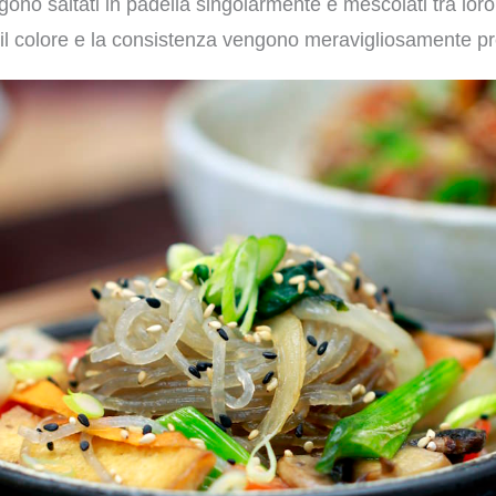
engono saltati in padella singolarmente e mescolati tra loro 
 il colore e la consistenza vengono meravigliosamente pr