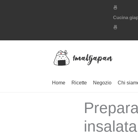
Vai
🍜
al
Cucina giap
contenuto
🍜
Home
Ricette
Negozio
Chi siam
Prepara
insalata