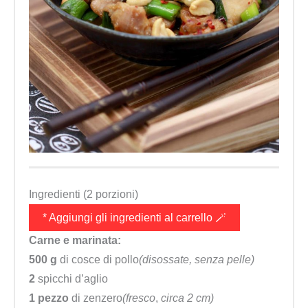
Ingredienti (2 porzioni)
* Aggiungi gli ingredienti al carrello 🪄
Carne e marinata:
500 g
di cosce di pollo
(disossate, senza pelle)
2
spicchi d’aglio
1 pezzo
di zenzero
(
fresco
,
circa 2 cm)