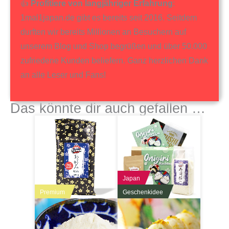
👍
Profitiere von langjähriger Erfahrung
:
1mal1japan.de gibt es bereits seit 2016. Seitdem
durften wir bereits Millionen an Besuchern auf
unserem Blog und Shop begrüßen und über 50.000
zufriedene Kunden beliefern. Ganz herzlichen Dank
an alle Leser und Fans!
Das könnte dir auch gefallen …
Japan
Premium
Geschenkidee