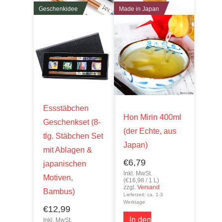
Geschenkidee
Made in Japan
Essstäbchen
Hon Mirin 400ml
Geschenkset (8-
(der Echte, aus
tlg. Stäbchen Set
Japan)
mit Ablagen &
€
6,79
japanischen
Inkl. MwSt.
Motiven,
(
€
16,98
/ 1 L)
zzgl.
Versand
Bambus)
Lieferzeit: ca. 1-3
Werktage
€
12,99
In den
Inkl. MwSt.