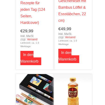
Geschenkset mit
Rezepte für
Bambus Löffel &
jeden Tag (124
Essstäbchen, 22
Seiten,
cm)
Hardcover)
€
49,99
€
29,99
Inkl. MwSt.
Inkl. MwSt.
zzgl.
Versand
zzgl.
Versand
Lieferzeit: ca. 1-3
Lieferzeit: ca. 1-3
Werktage
Werktage
In den
In den
Warenkorb
Warenkorb