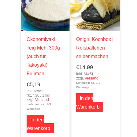
Okonomiyaki
Onigiri Kochbox |
Teig Mehl 300g
Reisbällchen
(auch für
selber machen
Takoyaki),
€
14,99
Fujiman
Inkl. MwSt.
zzgl.
Versand
Lieferzeit: ca. 1-3
€
5,19
Werktage
Inkl. MwSt.
(
€
17,30
/ 1 kg)
In den
zzgl.
Versand
Lieferzeit: ca. 1-3
Warenkorb
Werktage
In den
Warenkorb