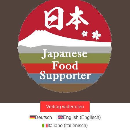
Vertrag widerrufen
Deutsch
English
(
Englisch
)
Italiano
(
Italienisch
)