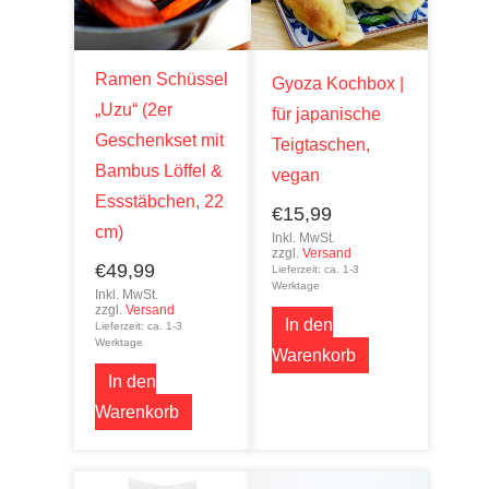
Ramen Schüssel
Gyoza Kochbox |
„Uzu“ (2er
für japanische
Geschenkset mit
Teigtaschen,
Bambus Löffel &
vegan
Essstäbchen, 22
€
15,99
cm)
Inkl. MwSt.
zzgl.
Versand
€
49,99
Lieferzeit: ca. 1-3
Werktage
Inkl. MwSt.
zzgl.
Versand
In den
Lieferzeit: ca. 1-3
Werktage
Warenkorb
In den
Warenkorb