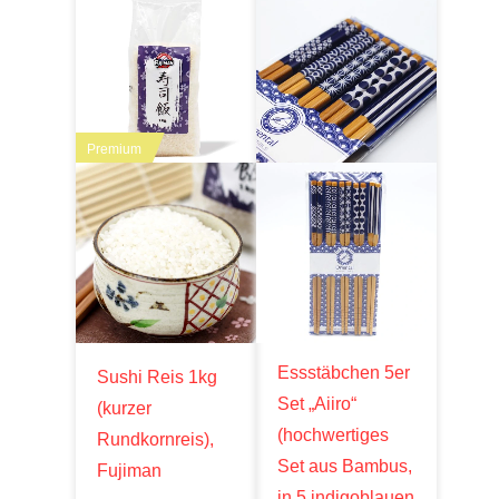
Premium
Essstäbchen 5er
Sushi Reis 1kg
Set „Aiiro“
(kurzer
(hochwertiges
Rundkornreis),
Set aus Bambus,
Fujiman
in 5 indigoblauen