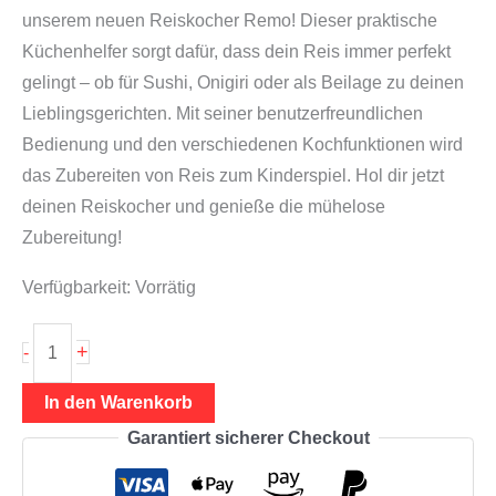
unserem neuen Reiskocher Remo! Dieser praktische
Küchenhelfer sorgt dafür, dass dein Reis immer perfekt
gelingt – ob für Sushi, Onigiri oder als Beilage zu deinen
Lieblingsgerichten. Mit seiner benutzerfreundlichen
Bedienung und den verschiedenen Kochfunktionen wird
das Zubereiten von Reis zum Kinderspiel. Hol dir jetzt
deinen Reiskocher und genieße die mühelose
Zubereitung!
Verfügbarkeit:
Vorrätig
Reiskocher
+
-
1,5L
(Reiskocher
In den Warenkorb
mit
Garantiert sicherer Checkout
Zubehör),
Remo