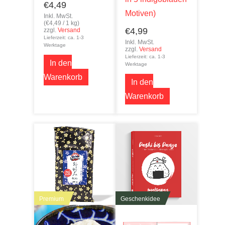
€
4,49
Motiven)
Inkl. MwSt.
(
€
4,49
/ 1 kg)
€
4,99
zzgl.
Versand
Lieferzeit: ca. 1-3
Inkl. MwSt.
Werktage
zzgl.
Versand
Lieferzeit: ca. 1-3
In den
Werktage
Warenkorb
In den
Warenkorb
Premium
Geschenkidee