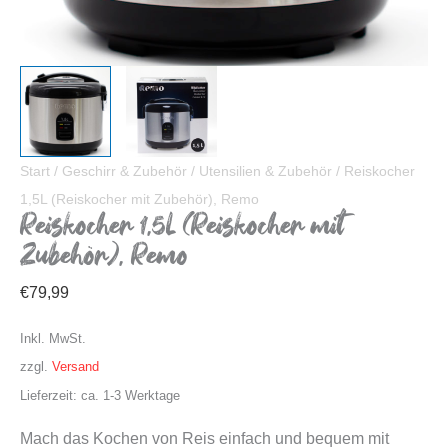
Start
/
Geschirr & Zubehör
/
Utensilien & Zubehör
/ Reiskocher
1,5L (Reiskocher mit Zubehör), Remo
Reiskocher 1,5L (Reiskocher mit
Zubehör), Remo
€
79,99
Inkl. MwSt.
zzgl.
Versand
Lieferzeit: ca. 1-3 Werktage
Mach das Kochen von Reis einfach und bequem mit