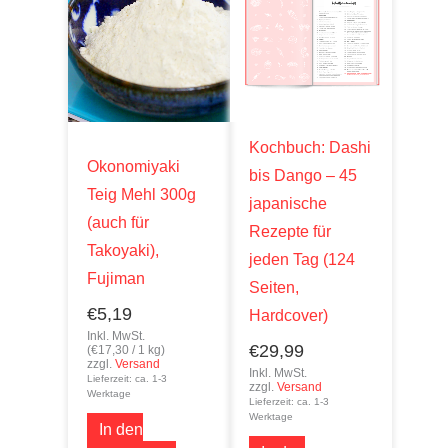
Kochbuch: Dashi
Okonomiyaki
bis Dango – 45
Teig Mehl 300g
japanische
(auch für
Rezepte für
Takoyaki),
jeden Tag (124
Fujiman
Seiten,
€
5,19
Hardcover)
Inkl. MwSt.
€
29,99
(
€
17,30
/ 1 kg)
zzgl.
Versand
Inkl. MwSt.
Lieferzeit: ca. 1-3
zzgl.
Versand
Werktage
Lieferzeit: ca. 1-3
Werktage
In den