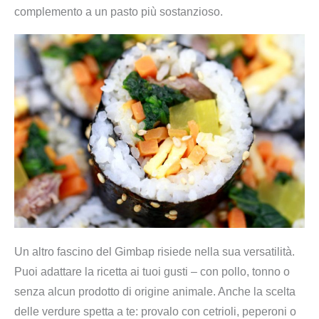
e
:
complemento a un pasto più sostanzioso.
c
e
€
h
r
2
b
a
7
o
:
,
x
€
9
|
2
9
R
9
.
e
,
i
9
s
9
r
.
o
Un altro fascino del Gimbap risiede nella sua versatilità.
l
Puoi adattare la ricetta ai tuoi gusti – con pollo, tonno o
l
senza alcun prodotto di origine animale. Anche la scelta
e
delle verdure spetta a te: provalo con cetrioli, peperoni o
n