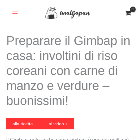
Vai
al
contenuto
Preparare il Gimbap in
casa: involtini di riso
coreani con carne di
manzo e verdure –
buonissimi!
alla ricetta ↓
al video ↓
Il Gimbap, noto anche come kimbap, è uno dei piatti più