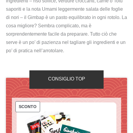
ingredienti – riso soffice, verdure croccanti, carne o Tofu
saporiti e la nota Umami leggermente salata delle foglie
di nori – il Gimbap è un pasto equilibrato in ogni rotolo. La
cosa migliore? Sembra complicato, ma è
sorprendentemente facile da preparare. Tutto ciò che
serve è un po’ di pazienza nel tagliare gli ingredienti e un
po’ di pratica nell’arrotolare.
CONSIGLIO TOP
P
SCONTO
R
O
D