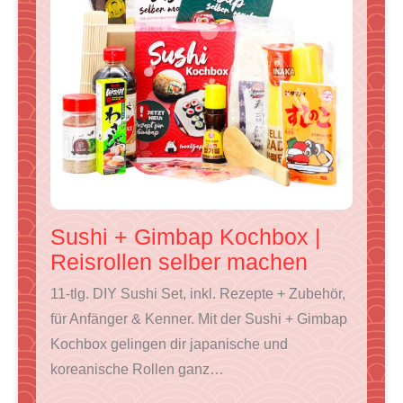
O
T
T
O
I
N
O
F
F
Sushi + Gimbap Kochbox |
E
Reisrollen selber machen
R
11-tlg. DIY Sushi Set, inkl. Rezepte + Zubehör,
T
für Anfänger & Kenner. Mit der Sushi + Gimbap
A
Kochbox gelingen dir japanische und
koreanische Rollen ganz…