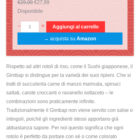
I
I
€
29,99
€
27,99
l
l
Disponibile
p
p
S
+
–
Aggiungi al carrello
r
r
u
e
e
→ acquista su
Amazon
s
z
z
h
z
z
i
o
o
Rispetto ad altri rotoli di riso, come il Sushi giapponese, il
+
o
a
Gimbap si distingue per la varietà dei suoi ripieni. Che si
G
r
t
tratti di succulenta carne di manzo marinata, spinaci
i
i
t
saltati, carote croccanti o ravanello sottaceto – le
m
g
u
combinazioni sono praticamente infinite.
b
i
a
Tradizionalmente il Gimbap non viene servito con salse o
a
n
l
intingoli, poiché gli ingredienti stessi apportano già
p
a
e
abbastanza sapore. Per noi questo significa che ogni
K
l
è
rotolo è perfetto da portare con sé o come colorato
o