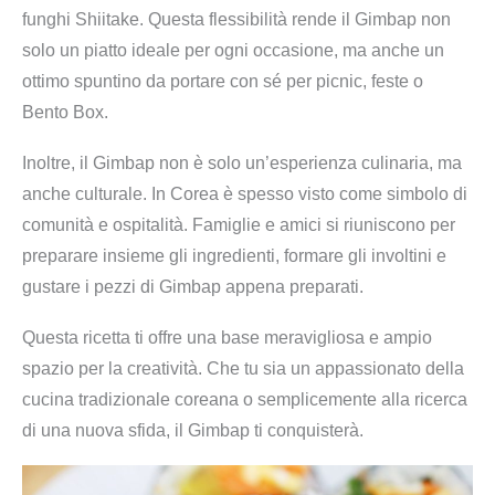
funghi Shiitake. Questa flessibilità rende il Gimbap non
s
solo un piatto ideale per ogni occasione, ma anche un
e
ottimo spuntino da portare con sé per picnic, feste o
l
Bento Box.
b
e
Inoltre, il Gimbap non è solo un’esperienza culinaria, ma
r
anche culturale. In Corea è spesso visto come simbolo di
m
comunità e ospitalità. Famiglie e amici si riuniscono per
a
preparare insieme gli ingredienti, formare gli involtini e
c
gustare i pezzi di Gimbap appena preparati.
h
e
Questa ricetta ti offre una base meravigliosa e ampio
n
spazio per la creatività. Che tu sia un appassionato della
q
cucina tradizionale coreana o semplicemente alla ricerca
u
di una nuova sfida, il Gimbap ti conquisterà.
a
n