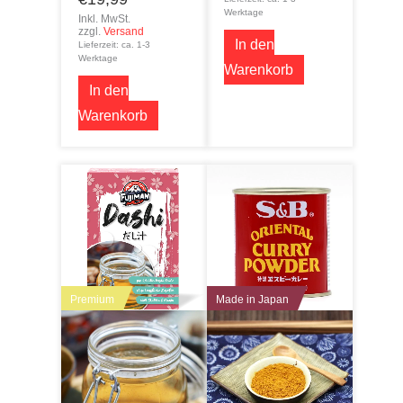
Werktage
Inkl. MwSt.
zzgl.
Versand
In den
Lieferzeit: ca. 1-3
Werktage
Warenkorb
In den
Warenkorb
Premium
Made in Japan