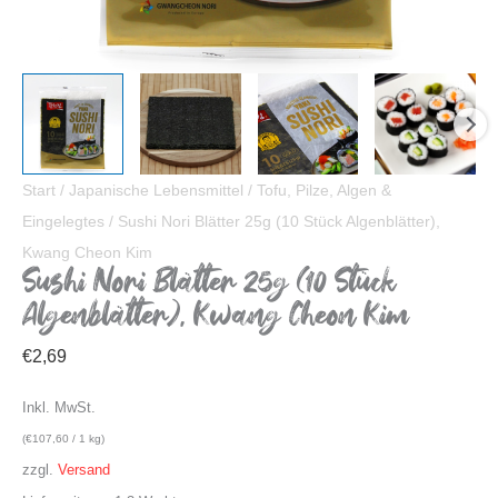
Start
/
Japanische Lebensmittel
/
Tofu, Pilze, Algen &
Eingelegtes
/ Sushi Nori Blätter 25g (10 Stück Algenblätter),
Kwang Cheon Kim
Sushi Nori Blätter 25g (10 Stück
Algenblätter), Kwang Cheon Kim
€
2,69
Inkl. MwSt.
(
€
107,60
/ 1 kg)
zzgl.
Versand