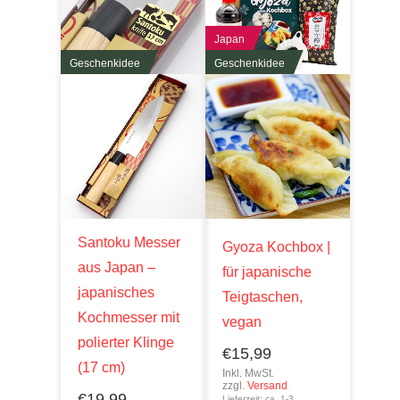
Japan
Geschenkidee
Geschenkidee
Santoku Messer
Gyoza Kochbox |
aus Japan –
für japanische
japanisches
Teigtaschen,
Kochmesser mit
vegan
polierter Klinge
€
15,99
(17 cm)
Inkl. MwSt.
zzgl.
Versand
€
19,99
Lieferzeit: ca. 1-3