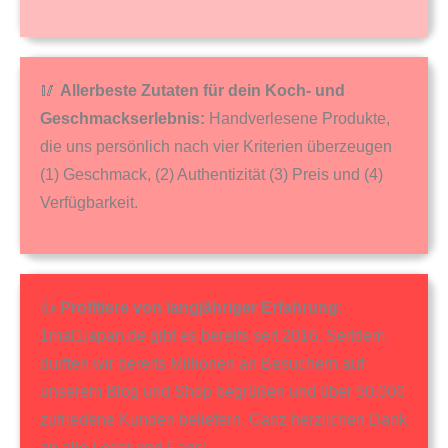
🥢
Allerbeste Zutaten für dein Koch- und
Geschmackserlebnis:
Handverlesene Produkte,
die uns persönlich nach vier Kriterien überzeugen
(1) Geschmack, (2) Authentizität (3) Preis und (4)
Verfügbarkeit.
👍
Profitiere von langjähriger Erfahrung
:
1mal1japan.de gibt es bereits seit 2016. Seitdem
durften wir bereits Millionen an Besuchern auf
unserem Blog und Shop begrüßen und über 50.000
zufriedene Kunden beliefern. Ganz herzlichen Dank
an alle Leser und Fans!