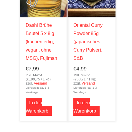
Dashi Brühe
Oriental Curry
Beutel 5 x 8 g
Powder 85g
(küchenfertig,
(japanisches
vegan, ohne
Curry Pulver),
MSG), Fujiman
S&B
€
7,99
€
4,99
Inkl. MwSt.
Inkl. MwSt.
(
€
199,75
/ 1 kg)
(
€
58,71
/ 1 kg)
zzgl.
Versand
zzgl.
Versand
Lieferzeit: ca. 1-3
Lieferzeit: ca. 1-3
Werktage
Werktage
In den
In den
Warenkorb
Warenkorb