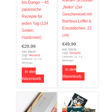
Ramen Schüssel
bis Dango – 45
„Neko“ (2er
japanische
Geschenkset mit
Rezepte für
Bambus Löffel &
jeden Tag (124
Essstäbchen, 22
Seiten,
cm)
Hardcover)
€
49,99
€
29,99
Inkl. MwSt.
Inkl. MwSt.
zzgl.
Versand
zzgl.
Versand
Lieferzeit: ca. 1-3
Lieferzeit: ca. 1-3
Werktage
Werktage
In den
In den
Warenkorb
Warenkorb