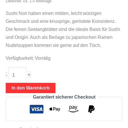
Lieferzeit: ca. 1-3 Werktage
Sushi Nori haben einen milden, leicht würzigen
Geschmack und eine knusprige, geröstete Konsistenz.
Die feinen Seetangblätter sind die ideale Basis für Sushi
und Onigiri. Auch als Beilage zu japanischen Ramen
Nudelsuppen kommen sie gerne auf den Tisch.
Verfügbarkeit:
Vorrätig
Sushi
+
-
Nori
Blätter
In den Warenkorb
25g
Garantiert sicherer Checkout
(10
Stück
Algenblätter),
Kwang