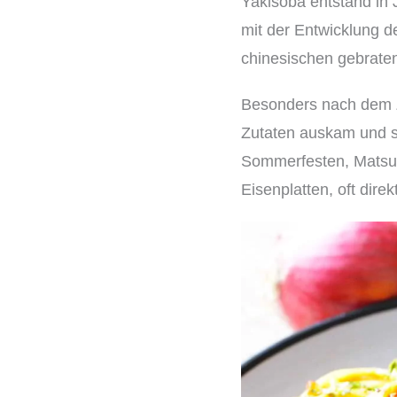
Yakisoba entstand in 
mit der Entwicklung d
chinesischen gebrate
Besonders nach dem Z
Zutaten auskam und si
Sommerfesten, Matsur
Eisenplatten, oft dire