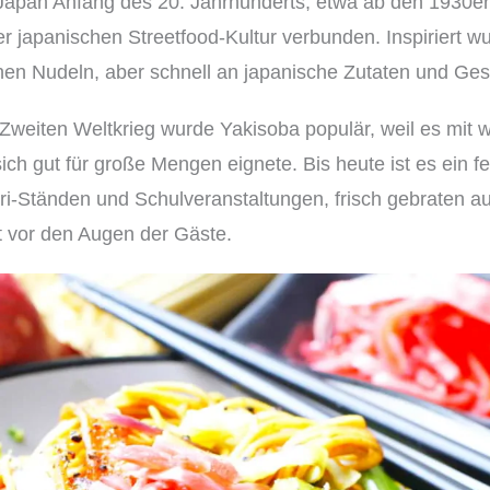
Japan Anfang des 20. Jahrhunderts, etwa ab den 1930er
b
er japanischen Streetfood-Kultur verbunden. Inspiriert w
a
nen Nudeln, aber schnell an japanische Zutaten und G
K
weiten Weltkrieg wurde Yakisoba populär, weil es mit 
o
ch gut für große Mengen eignete. Bis heute ist es ein fe
c
i-Ständen und Schulveranstaltungen, frisch gebraten a
h
kt vor den Augen der Gäste.
b
o
x
|
f
ü
r
j