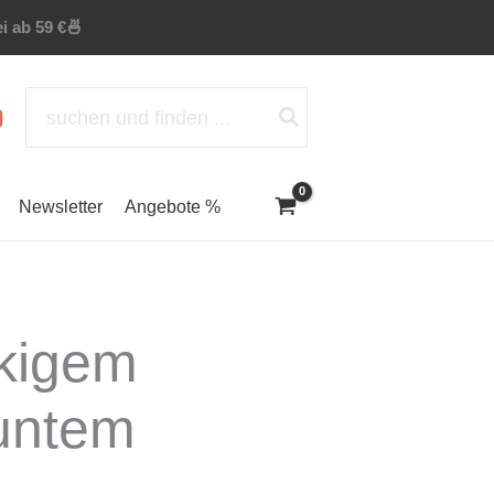
i ab 59 €
🍜
Search
for:
Newsletter
Angebote %
kigem
buntem