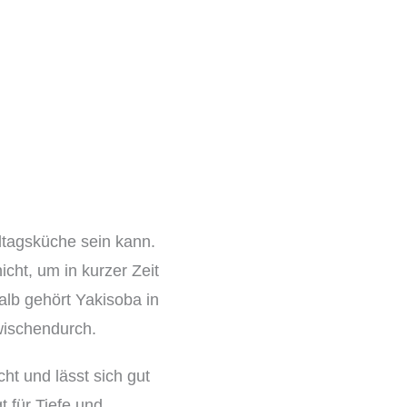
lltagsküche sein kann.
cht, um in kurzer Zeit
alb gehört Yakisoba in
wischendurch.
ht und lässt sich gut
 für Tiefe und