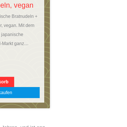
eln, vegan
nische Bratnudeln +
er, vegan. Mit dem
 japanische
od-Markt ganz…
korb
aufen