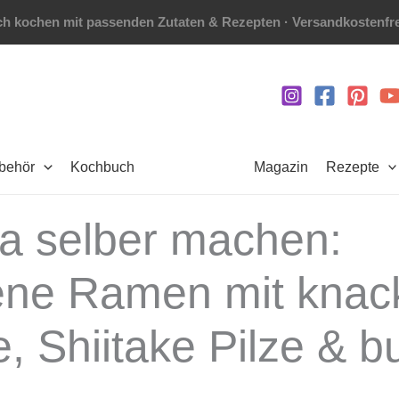
h kochen mit passenden Zutaten & Rezepten · Versandkostenfre
ubehör
Kochbuch
Magazin
Rezepte
a selber machen:
ene Ramen mit knac
 Shiitake Pilze & 