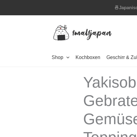
Zum
🍜
Japanisc
Inhalt
springen
Shop
Kochboxen
Geschirr & Z
Yakisob
Gebrat
Gemüse,