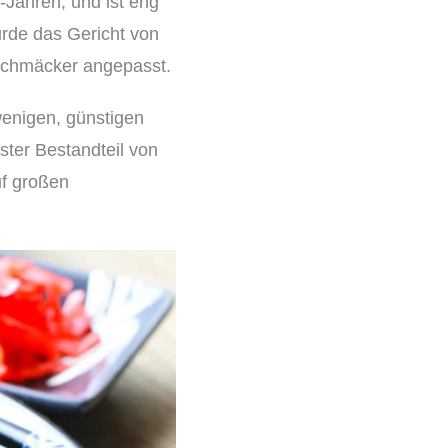
-Jahren, und ist eng
urde das Gericht von
eschmäcker angepasst.
wenigen, günstigen
ster Bestandteil von
uf großen