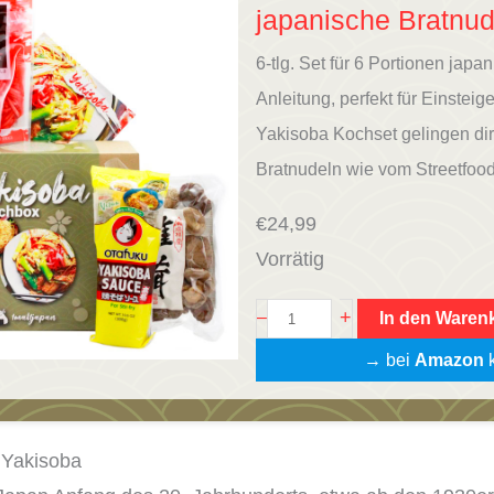
japanische Bratnud
6-tlg. Set für 6 Portionen japa
Anleitung, perfekt für Einsteig
Yakisoba Kochset gelingen dir
Bratnudeln wie vom Streetfo
€
24,99
Vorrätig
Y
+
–
In den Waren
a
→ bei
Amazon
k
k
i
s
 Yakisoba
o