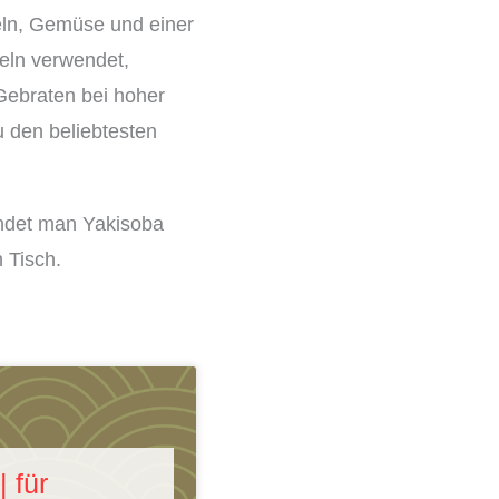
eln, Gemüse und einer
eln verwendet,
Gebraten bei hoher
u den beliebtesten
findet man Yakisoba
 Tisch.
 für