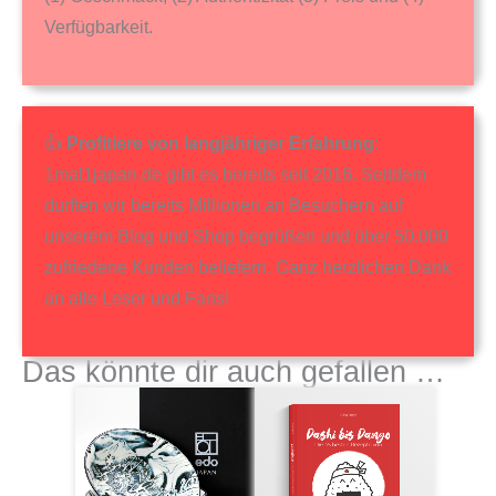
Verfügbarkeit.
👍
Profitiere von langjähriger Erfahrung
:
1mal1japan.de gibt es bereits seit 2016. Seitdem
durften wir bereits Millionen an Besuchern auf
unserem Blog und Shop begrüßen und über 50.000
zufriedene Kunden beliefern. Ganz herzlichen Dank
an alle Leser und Fans!
Das könnte dir auch gefallen …