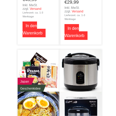
€
29,99
Inkl. MwSt.
Inkl. MwSt.
zzgl.
Versand
zzgl.
Versand
Lieferzeit: ca. 1-3
Lieferzeit: ca. 1-3
Werktage
Werktage
In den
In den
Warenkorb
Warenkorb
Japan
Geschenkidee