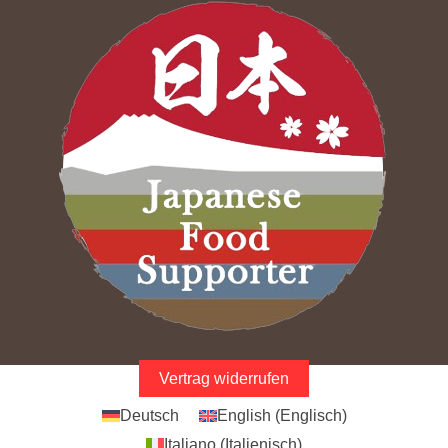
Vertrag widerrufen
Deutsch
English
(
Englisch
)
Italiano
(
Italienisch
)