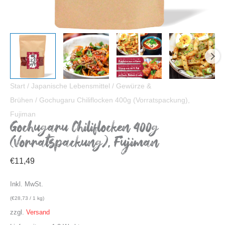
Start
/
Japanische Lebensmittel
/
Gewürze &
Brühen
/ Gochugaru Chiliflocken 400g (Vorratspackung),
Fujiman
Gochugaru Chiliflocken 400g
(Vorratspackung), Fujiman
€
11,49
Inkl. MwSt.
(
€
28,73
/ 1 kg)
zzgl.
Versand