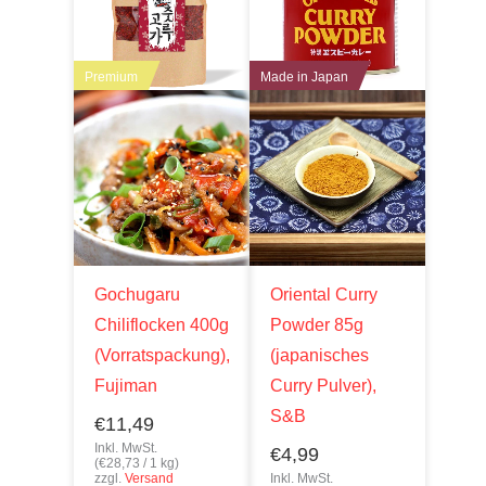
Premium
Made in Japan
Gochugaru
Oriental Curry
Chiliflocken 400g
Powder 85g
(Vorratspackung),
(japanisches
Fujiman
Curry Pulver),
S&B
€
11,49
Inkl. MwSt.
€
4,99
(
€
28,73
/ 1 kg)
zzgl.
Versand
Inkl. MwSt.