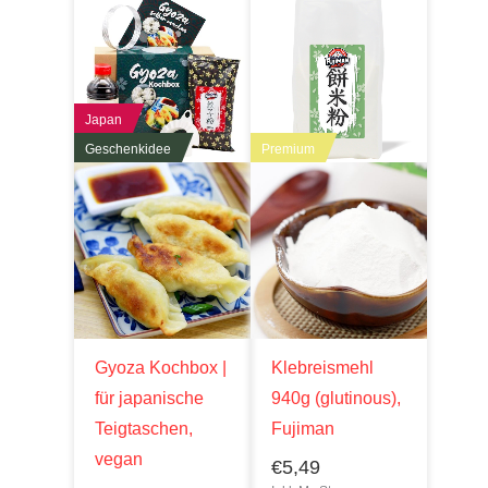
Japan
Geschenkidee
Premium
Gyoza Kochbox |
Klebreismehl
für japanische
940g (glutinous),
Teigtaschen,
Fujiman
vegan
€
5,49