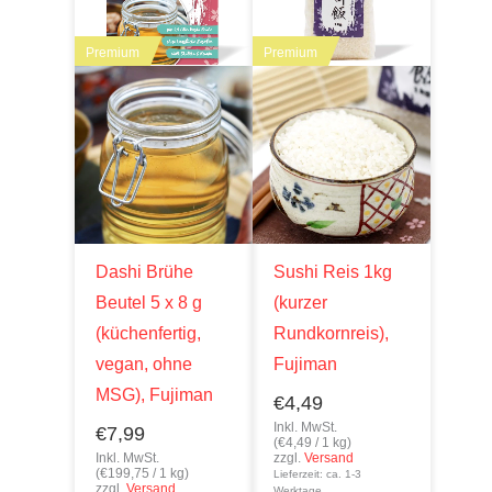
Premium
Premium
Dashi Brühe
Sushi Reis 1kg
Beutel 5 x 8 g
(kurzer
(küchenfertig,
Rundkornreis),
vegan, ohne
Fujiman
MSG), Fujiman
€
4,49
Inkl. MwSt.
€
7,99
(
€
4,49
/ 1 kg)
Inkl. MwSt.
zzgl.
Versand
(
€
199,75
/ 1 kg)
Lieferzeit: ca. 1-3
zzgl.
Versand
Werktage