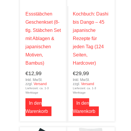
Essstäbchen
Kochbuch: Dashi
Geschenkset (8-
bis Dango – 45
tlg. Stäbchen Set
japanische
mit Ablagen &
Rezepte für
japanischen
jeden Tag (124
Motiven,
Seiten,
Bambus)
Hardcover)
€
12,99
€
29,99
Inkl. MwSt.
Inkl. MwSt.
zzgl.
Versand
zzgl.
Versand
Lieferzeit: ca. 1-3
Lieferzeit: ca. 1-3
Werktage
Werktage
In den
In den
Warenkorb
Warenkorb