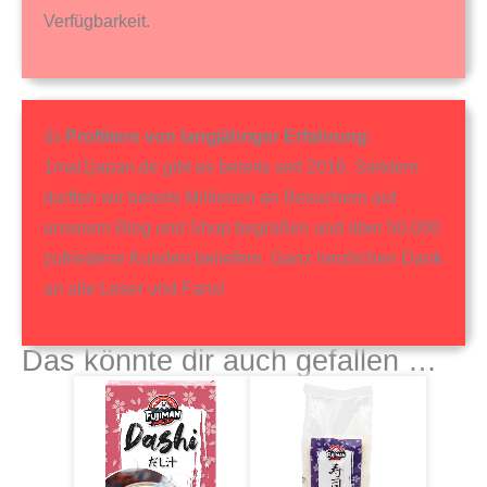
Verfügbarkeit.
👍
Profitiere von langjähriger Erfahrung
:
1mal1japan.de gibt es bereits seit 2016. Seitdem
durften wir bereits Millionen an Besuchern auf
unserem Blog und Shop begrüßen und über 50.000
zufriedene Kunden beliefern. Ganz herzlichen Dank
an alle Leser und Fans!
Das könnte dir auch gefallen …