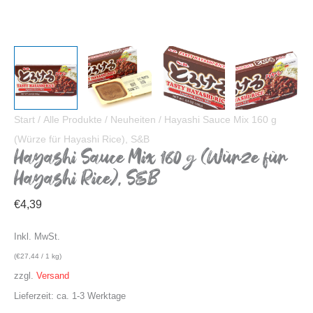
Start
/
Alle Produkte
/
Neuheiten
/ Hayashi Sauce Mix 160 g
(Würze für Hayashi Rice), S&B
Hayashi Sauce Mix 160 g (Würze für
Hayashi Rice), S&B
€
4,39
Inkl. MwSt.
(
€
27,44
/ 1 kg)
zzgl.
Versand
Lieferzeit: ca. 1-3 Werktage