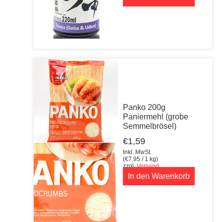
Panko 200g
Paniermehl (grobe
Semmelbrösel)
€
1,59
Inkl. MwSt.
(
€
7,95
/ 1 kg)
zzgl.
Versand
In den Warenkorb