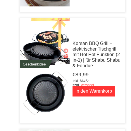
Korean BBQ Grill –
elektrischer Tischgrill
mit Hot Pot Funktion (2-
in-1) | für Shabu Shabu
Geschenkidee
& Fondue
€
89,99
Inkl. MwSt.
zzgl.
Versand
In den Warenkorb