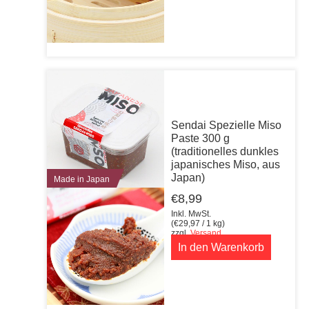
Sendai Spezielle Miso
Paste 300 g
(traditionelles dunkles
japanisches Miso, aus
Japan)
Made in Japan
€
8,99
Inkl. MwSt.
(
€
29,97
/ 1 kg)
zzgl.
Versand
In den Warenkorb