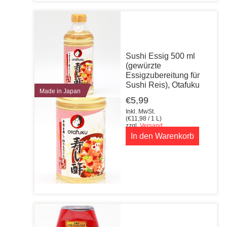
Sushi Essig 500 ml
(gewürzte
Essigzubereitung für
Sushi Reis), Otafuku
Made in Japan
€
5,99
Inkl. MwSt.
(
€
11,98
/ 1 L)
zzgl.
Versand
In den Warenkorb