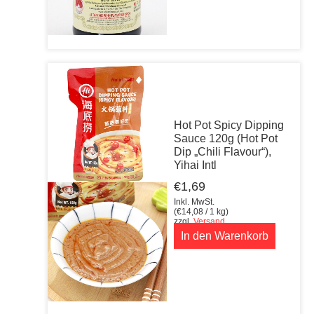
Hot Pot Spicy Dipping
Sauce 120g (Hot Pot
Dip „Chili Flavour“),
Yihai Intl
€
1,69
Inkl. MwSt.
(
€
14,08
/ 1 kg)
zzgl.
Versand
In den Warenkorb