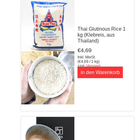
Thai Glutinous Rice 1
kg (Klebreis, aus
Thailand)
€
4,69
Inkl. MwSt.
(
€
4,69
/ 1 kg)
zzgl.
Versand
In den Warenkorb