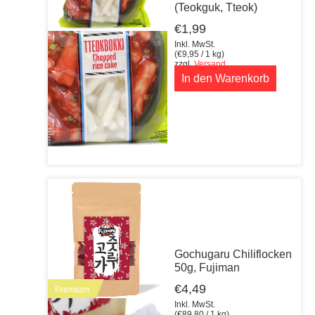
(Teokguk, Tteok)
€
1,99
Inkl. MwSt.
(
€
9,95
/ 1 kg)
zzgl.
Versand
In den Warenkorb
Gochugaru Chiliflocken
50g, Fujiman
€
4,49
Premium
Inkl. MwSt.
(
€
89,80
/ 1 kg)