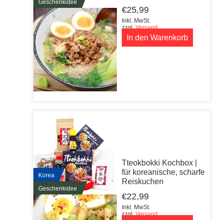
Geschenkidee
€
25,99
Inkl. MwSt.
zzgl.
Versand
In den Warenkorb
Tteokbokki Kochbox |
für koreanische, scharfe
Korea
Reiskuchen
Geschenkidee
€
22,99
Inkl. MwSt.
zzgl.
Versand