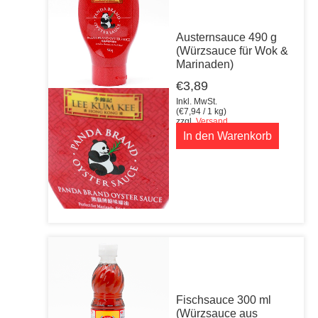
Austernsauce 490 g
(Würzsauce für Wok &
Marinaden)
€
3,89
Inkl. MwSt.
(
€
7,94
/ 1 kg)
zzgl.
Versand
In den Warenkorb
Fischsauce 300 ml
(Würzsauce aus