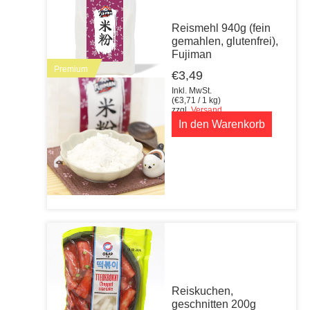
Reismehl 940g (fein
gemahlen, glutenfrei),
Fujiman
Premium
€
3,49
Inkl. MwSt.
(
€
3,71
/ 1 kg)
zzgl.
Versand
In den Warenkorb
Reiskuchen,
geschnitten 200g