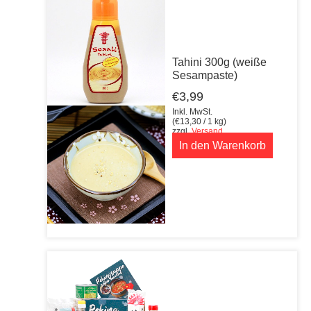
Tahini 300g (weiße
Sesampaste)
€
3,99
Inkl. MwSt.
(
€
13,30
/ 1 kg)
zzgl.
Versand
In den Warenkorb