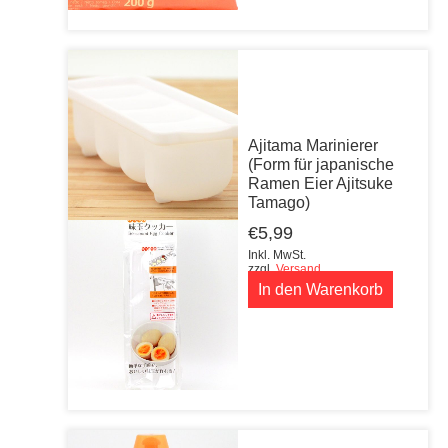
Ajitama Marinierer
(Form für japanische
Ramen Eier Ajitsuke
Tamago)
€
5,99
Inkl. MwSt.
zzgl.
Versand
In den Warenkorb