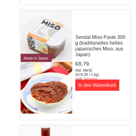
Sendai Miso Paste 300
g (traditionelles helles
japanisches Miso, aus
Japan)
Made in Japan
€
8,79
Inkl. MwSt.
(
€
29,30
/ 1 kg)
zzgl.
Versand
In den Warenkorb