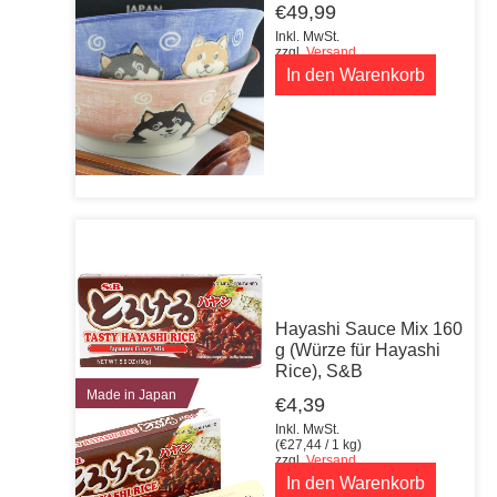
€
49,99
Inkl. MwSt.
zzgl.
Versand
In den Warenkorb
Hayashi Sauce Mix 160
g (Würze für Hayashi
Rice), S&B
Made in Japan
€
4,39
Inkl. MwSt.
(
€
27,44
/ 1 kg)
zzgl.
Versand
In den Warenkorb