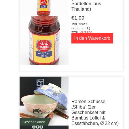
Sardellen, aus
Thailand)
€
1,99
Inkl. MwSt.
(
€
6,63
/ 1 L)
zzgl.
Versand
In den Warenkorb
Ramen Schüssel
„Shiba“ (2er
Geschenkset mit
Bambus Löffel &
Geschenkidee
Essstäbchen, Ø 22 cm)