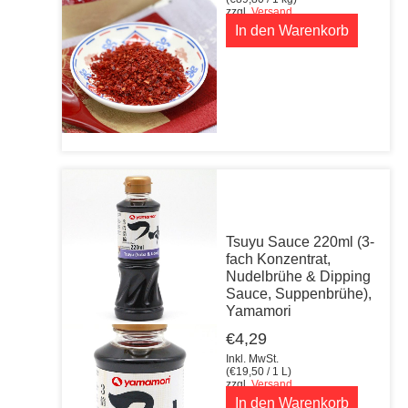
zzgl.
Versand
In den Warenkorb
Tsuyu Sauce 220ml (3-
fach Konzentrat,
Nudelbrühe & Dipping
Sauce, Suppenbrühe),
Yamamori
€
4,29
Inkl. MwSt.
(
€
19,50
/ 1 L)
zzgl.
Versand
In den Warenkorb