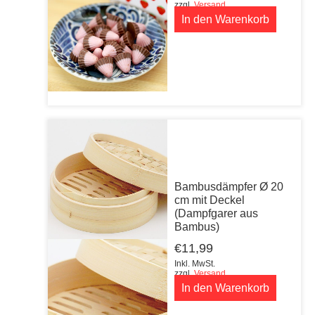
zzgl.
Versand
In den Warenkorb
Bambusdämpfer Ø 20
cm mit Deckel
(Dampfgarer aus
Bambus)
€
11,99
Inkl. MwSt.
zzgl.
Versand
In den Warenkorb