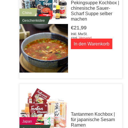
Pekingsuppe Kochbox |
chinesische Sauer-
China
Scharf Suppe selber
machen
Geschenkidee
€
21,99
Inkl. MwSt.
zzgl.
Versand
In den Warenkorb
Tantanmen Kochbox |
für japanische Sesam
Japan
Ramen