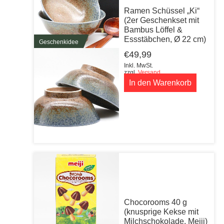
Ramen Schüssel „Ki“
(2er Geschenkset mit
Bambus Löffel &
Essstäbchen, Ø 22 cm)
Geschenkidee
€
49,99
Inkl. MwSt.
zzgl.
Versand
In den Warenkorb
Chocorooms 40 g
(knusprige Kekse mit
Milchschokolade, Meiji)