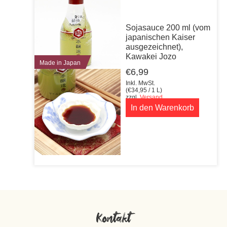
Sojasauce 200 ml (vom
japanischen Kaiser
ausgezeichnet),
Kawakei Jozo
Made in Japan
€
6,99
Inkl. MwSt.
(
€
34,95
/ 1 L)
zzgl.
Versand
In den Warenkorb
Kontakt