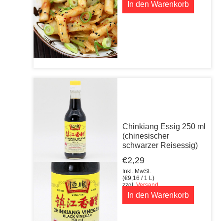
In den Warenkorb
Chinkiang Essig 250 ml
(chinesischer
schwarzer Reisessig)
€
2,29
Inkl. MwSt.
(
€
9,16
/ 1 L)
zzgl.
Versand
In den Warenkorb