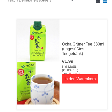
Ocha Grüner Tee 330ml
(ungesüßtes
Teegetränk)
€
1,99
Inkl. MwSt.
(
€
6,03
/ 1 L)
zzgl.
Versand
In den Warenkorb