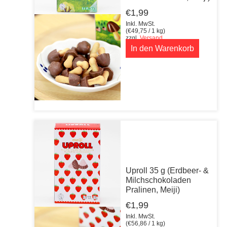
€
1,99
Inkl. MwSt.
(
€
49,75
/ 1 kg)
zzgl.
Versand
In den Warenkorb
Uproll 35 g (Erdbeer- &
Milchschokoladen
Pralinen, Meiji)
€
1,99
Inkl. MwSt.
(
€
56,86
/ 1 kg)