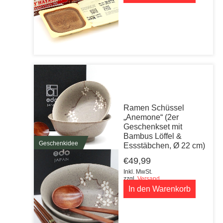
Ramen Schüssel
„Anemone“ (2er
Geschenkset mit
Bambus Löffel &
Geschenkidee
Essstäbchen, Ø 22 cm)
€
49,99
Inkl. MwSt.
zzgl.
Versand
In den Warenkorb