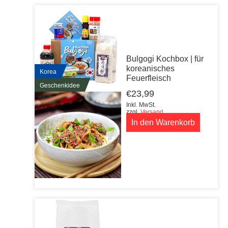
Bulgogi Kochbox | für
koreanisches
Korea
Feuerfleisch
Geschenkidee
€
23,99
Inkl. MwSt.
zzgl.
Versand
In den Warenkorb