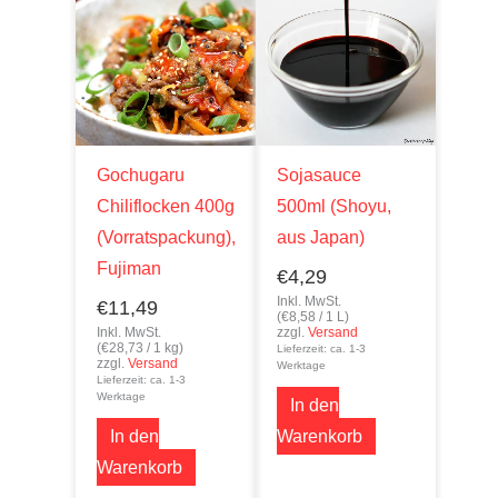
Gochugaru
Sojasauce
Chiliflocken 400g
500ml (Shoyu,
(Vorratspackung),
aus Japan)
Fujiman
€
4,29
Inkl. MwSt.
€
11,49
(
€
8,58
/ 1 L)
Inkl. MwSt.
zzgl.
Versand
(
€
28,73
/ 1 kg)
Lieferzeit: ca. 1-3
zzgl.
Versand
Werktage
Lieferzeit: ca. 1-3
Werktage
In den
In den
Warenkorb
Warenkorb