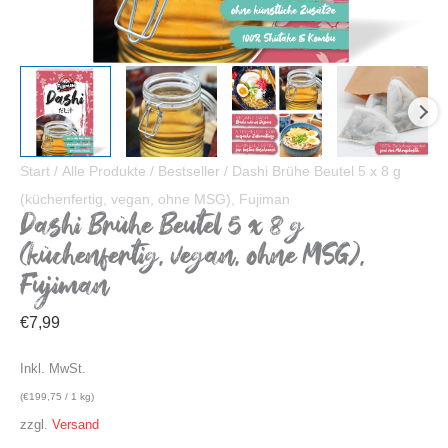
Start
/
Alle Produkte
/
Bestseller
/ Dashi Brühe Beutel 5 x 8 g
(küchenfertig, vegan, ohne MSG), Fujiman
Dashi Brühe Beutel 5 x 8 g
(küchenfertig, vegan, ohne MSG),
Fujiman
€
7,99
Inkl. MwSt.
(
€
199,75
/ 1 kg)
zzgl.
Versand