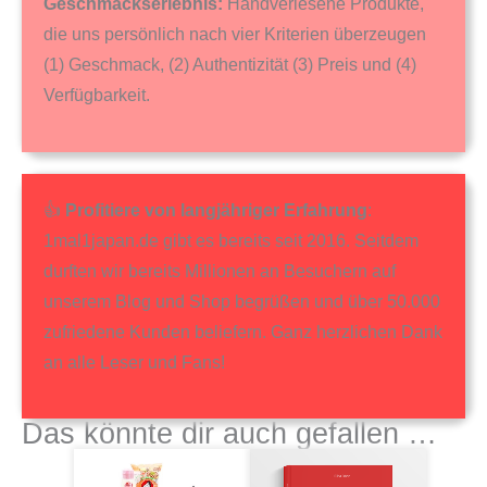
Geschmackserlebnis:
Handverlesene Produkte,
die uns persönlich nach vier Kriterien überzeugen
(1) Geschmack, (2) Authentizität (3) Preis und (4)
Verfügbarkeit.
👍
Profitiere von langjähriger Erfahrung
:
1mal1japan.de gibt es bereits seit 2016. Seitdem
durften wir bereits Millionen an Besuchern auf
unserem Blog und Shop begrüßen und über 50.000
zufriedene Kunden beliefern. Ganz herzlichen Dank
an alle Leser und Fans!
Das könnte dir auch gefallen …