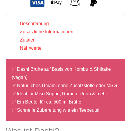
8
g
(küchenfertig,
Beschreibung
vegan,
Zusätzliche Informationen
ohne
Zutaten
MSG),
Nährwerte
Fujiman
Menge
✅ Dashi Brühe auf Basis von Kombu & Shiitake
(vegan)
✅ Natürliches Umami ohne Zusatzstoffe oder MSG
✅ Ideal für Miso Suppe, Ramen, Udon & mehr
✅ Ein Beutel für ca. 500 ml Brühe
✅ Schnelle Zubereitung wie ein Teebeutel
Was ist Dashi?