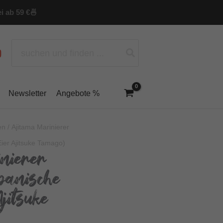
i ab 59 €
🍜
Search
for:
Newsletter
Angebote %
en
/ Ajitama Marinierer
ier Ajitsuke Tamago)
nierer
panische
jitsuke