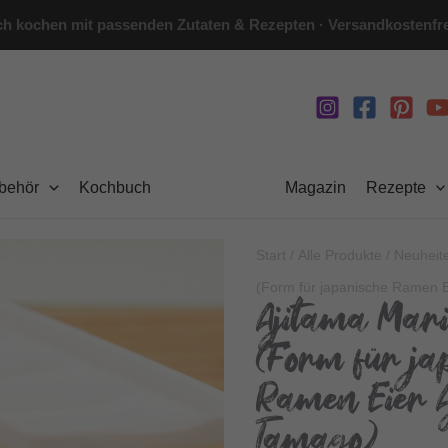
h kochen mit passenden Zutaten & Rezepten · Versandkostenfre
ubehör
Kochbuch
Magazin
Rezepte
Start
/
Alle Produkte
/
Neuheit
(Form für japanische Ramen E
Ajitama Mari
(Form für ja
Ramen Eier A
Tamago)