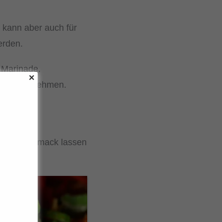
r kann aber auch für
erden.
 Marinade.
chmack aufnehmen.
nach Geschmack lassen