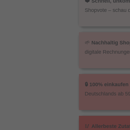
❤️
Schnell, unkomp
Shopvote – schau 
🌱
Nachhaltig Sho
digitale Rechnunge
🔒 100% einkaufen
Deutschlands ab 59
🥢
Allerbeste Zut