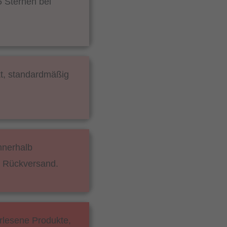
5 Sternen bei
kt, standardmäßig
nnerhalb
m Rückversand.
lesene Produkte,