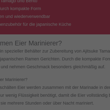
ke Tamago und Bento
durch kompakte Form
gen und wiederverwendbar
enzubehör für die japanische Küche
amen Eier Marinierer?
ein spezieller Behälter zur Zubereitung von Ajitsuke Tam
 japanischen Ramen Gerichten. Durch die kompakte Form
de und nehmen Geschmack besonders gleichmäßig auf.
ier Marinierer?
schälten Eier werden zusammen mit der Marinade in den
r wenig Flüssigkeit benötigt, damit die Eier vollständig 
sie mehrere Stunden oder über Nacht mariniert.