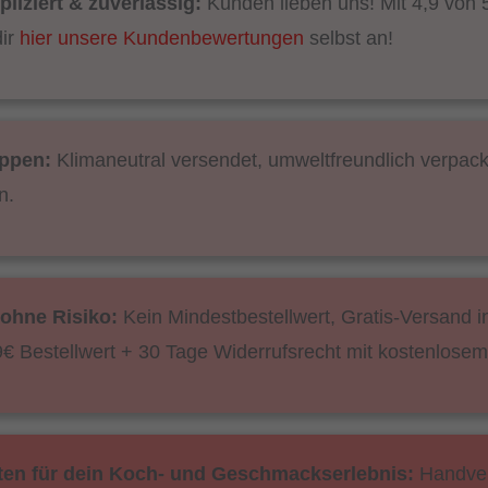
liziert & zuverlässig:
Kunden lieben uns! Mit 4,9 von 
dir
hier unsere Kundenbewertungen
selbst an!
ppen:
Klimaneutral versendet, umweltfreundlich verpac
n.
 ohne Risiko:
Kein Mindestbestellwert, Gratis-Versand i
€ Bestellwert + 30 Tage Widerrufsrecht mit kostenlose
aten für dein Koch- und Geschmackserlebnis:
Handver