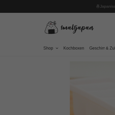
Zum
🍜
Japanisc
Inhalt
springen
Shop
Kochboxen
Geschirr & Z