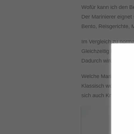
Wofür kann ich den B
Der Marinierer eignet
Bento, Reisgerichte, 
Im Vergleich zu norma
Gleichzeitig bleiben 
Dadurch wird die Zuber
Welche Marinade eign
Klassisch werden Soj
sich auch Knoblauch, 