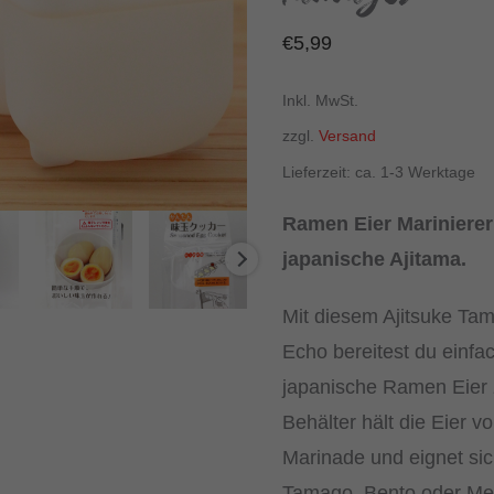
€
5,99
Inkl. MwSt.
zzgl.
Versand
Lieferzeit: ca. 1-3 Werktage
Ramen Eier Marinierer 
japanische Ajitama.
Mit diesem Ajitsuke Ta
Echo bereitest du einfac
japanische Ramen Eier
Behälter hält die Eier vo
Marinade und eignet sich
Tamago, Bento oder Me