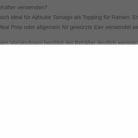
ehälter verwenden?
 sich ideal für Ajitsuke Tamago als Topping für Ramen. E
Meal Prep oder allgemein für gewürzte Eier verwendet w
len Vorratsdosen benötigt der Behälter deutlich weniger
die Eier stabil in Position und können gleichmäßig Ges
eitung einfacher und effizienter.
et sich für Ajitsuke Tamago?
asauce, Mirin, Dashi und etwas Zucker verwendet. Je 
Ingwer oder Chili ergänzen: