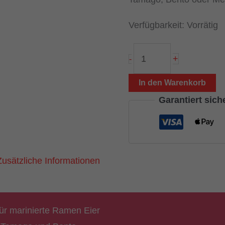
Verfügbarkeit:
Vorrätig
Ajitama
+
-
Marinierer
(Form
In den Warenkorb
für
Garantiert sic
japanische
Ramen
Eier
Zusätzliche Informationen
Ajitsuke
Tamago)
Menge
für marinierte Ramen Eier