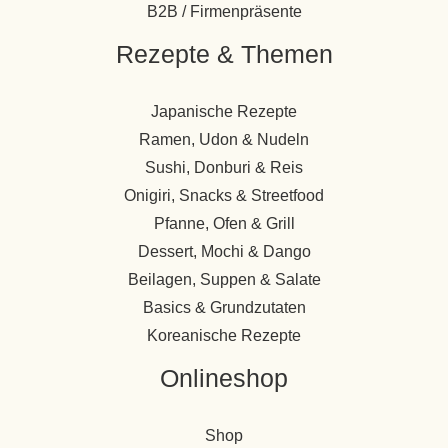
B2B / Firmenpräsente
Rezepte & Themen
Japanische Rezepte
Ramen, Udon & Nudeln
Sushi, Donburi & Reis
Onigiri, Snacks & Streetfood
Pfanne, Ofen & Grill
Dessert, Mochi & Dango
Beilagen, Suppen & Salate
Basics & Grundzutaten
Koreanische Rezepte
Onlineshop
Shop