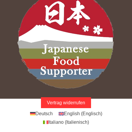
Vertrag widerrufen
Deutsch
English
(
Englisch
)
Italiano
(
Italienisch
)