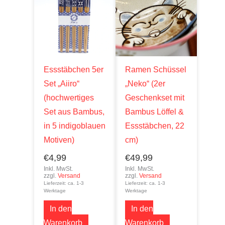
Essstäbchen 5er
Ramen Schüssel
Set „Aiiro“
„Neko“ (2er
(hochwertiges
Geschenkset mit
Set aus Bambus,
Bambus Löffel &
in 5 indigoblauen
Essstäbchen, 22
Motiven)
cm)
€
4,99
€
49,99
Inkl. MwSt.
Inkl. MwSt.
zzgl.
Versand
zzgl.
Versand
Lieferzeit: ca. 1-3
Lieferzeit: ca. 1-3
Werktage
Werktage
In den
In den
Warenkorb
Warenkorb