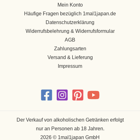
Mein Konto
Häufige Fragen bezüglich 1mal1japan.de
Datenschutzerklärung
Widerrufsbelehrung & Widerrufsformular
AGB
Zahlungsarten
Versand & Lieferung
Impressum
Der Verkauf von alkoholischen Getränken erfolgt
nur an Personen ab 18 Jahren.
2026 © 1mal1japan GmbH