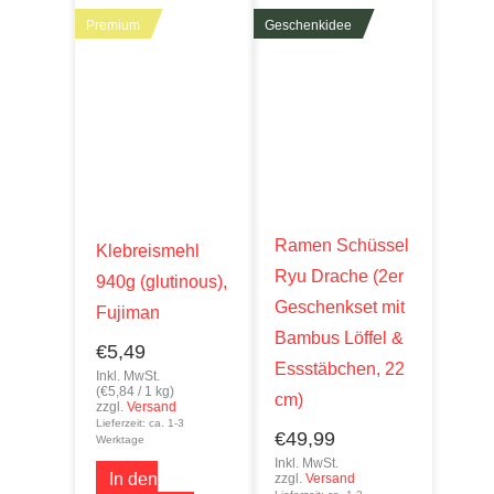
Premium
Geschenkidee
Ramen Schüssel
Klebreismehl
Ryu Drache (2er
940g (glutinous),
Geschenkset mit
Fujiman
Bambus Löffel &
€
5,49
Essstäbchen, 22
Inkl. MwSt.
(
€
5,84
/ 1 kg)
cm)
zzgl.
Versand
Lieferzeit: ca. 1-3
€
49,99
Werktage
Inkl. MwSt.
In den
zzgl.
Versand