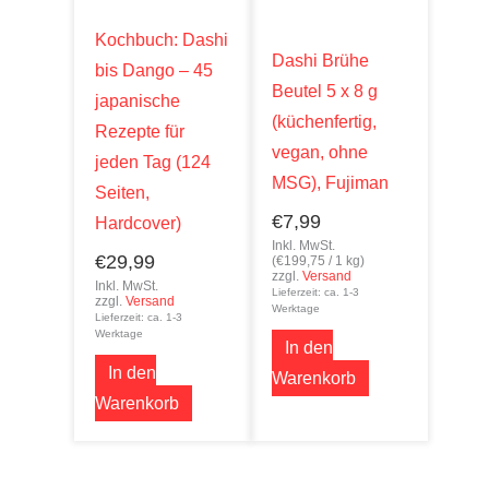
Kochbuch: Dashi
Dashi Brühe
bis Dango – 45
Beutel 5 x 8 g
japanische
(küchenfertig,
Rezepte für
vegan, ohne
jeden Tag (124
MSG), Fujiman
Seiten,
€
7,99
Hardcover)
Inkl. MwSt.
€
29,99
(
€
199,75
/ 1 kg)
zzgl.
Versand
Inkl. MwSt.
Lieferzeit: ca. 1-3
zzgl.
Versand
Werktage
Lieferzeit: ca. 1-3
Werktage
In den
In den
Warenkorb
Warenkorb