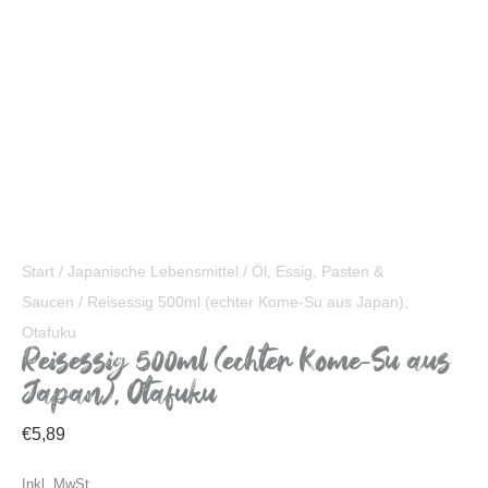
Start
/
Japanische Lebensmittel
/
Öl, Essig, Pasten &
Saucen
/ Reisessig 500ml (echter Kome-Su aus Japan),
Otafuku
Reisessig 500ml (echter Kome-Su aus
Japan), Otafuku
€
5,89
Inkl. MwSt.