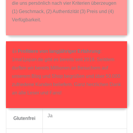
die uns persönlich nach vier Kriterien überzeugen
(1) Geschmack, (2) Authentizität (3) Preis und (4)
Verfügbarkeit.
👍
Profitiere von langjähriger Erfahrung
:
1mal1japan.de gibt es bereits seit 2016. Seitdem
durften wir bereits Millionen an Besuchern auf
unserem Blog und Shop begrüßen und über 50.000
zufriedene Kunden beliefern. Ganz herzlichen Dank
an alle Leser und Fans!
Ja
Glutenfrei