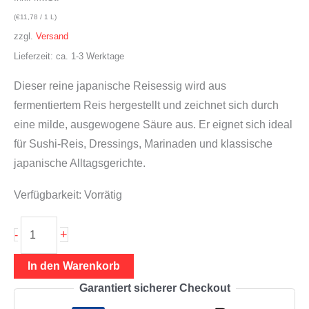
(
€
11,78
/ 1 L)
zzgl.
Versand
Lieferzeit: ca. 1-3 Werktage
Dieser reine japanische Reisessig wird aus
fermentiertem Reis hergestellt und zeichnet sich durch
eine milde, ausgewogene Säure aus. Er eignet sich ideal
für Sushi-Reis, Dressings, Marinaden und klassische
japanische Alltagsgerichte.
Verfügbarkeit:
Vorrätig
Reisessig
+
-
500ml
(echter
In den Warenkorb
Kome-
Garantiert sicherer Checkout
Su