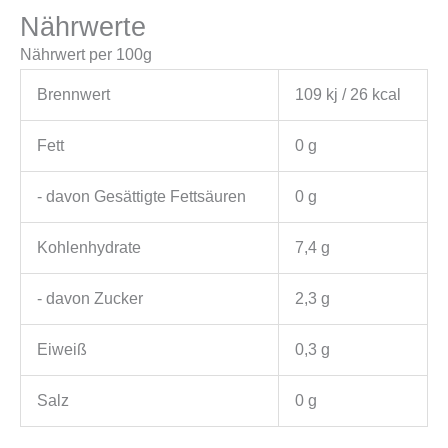
Nährwerte
Nährwert per 100g
Brennwert
109 kj / 26 kcal
Fett
0 g
- davon Gesättigte Fettsäuren
0 g
Kohlenhydrate
7,4 g
- davon Zucker
2,3 g
Eiweiß
0,3 g
Salz
0 g