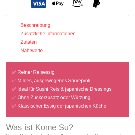
aus
Japan),
Otafuku
Beschreibung
Menge
Zusätzliche Informationen
Zutaten
Nährwerte
✅ Reiner Reisessig
✅ Mildes, ausgewogenes Säureprofil
✅ Ideal für Sushi Reis & japanische Dressings
✅ Ohne Zuckerzusatz oder Würzung
✅ Klassischer Essig der japanischen Küche
Was ist Kome Su?