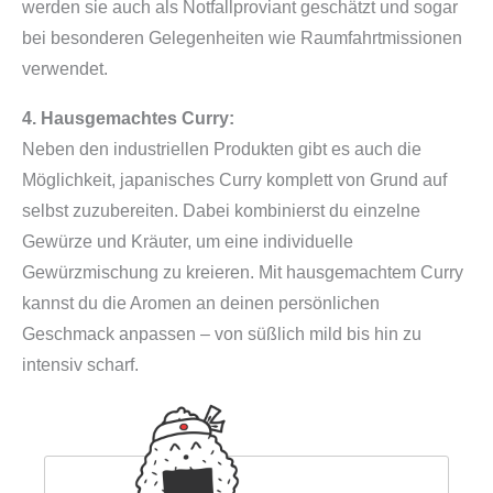
werden sie auch als Notfallproviant geschätzt und sogar
(
bei besonderen Gelegenheiten wie Raumfahrtmissionen
a
verwendet.
u
s
4. Hausgemachtes Curry:
J
Neben den industriellen Produkten gibt es auch die
a
Möglichkeit, japanisches Curry komplett von Grund auf
p
selbst zuzubereiten. Dabei kombinierst du einzelne
a
Gewürze und Kräuter, um eine individuelle
n
Gewürzmischung zu kreieren. Mit hausgemachtem Curry
)
kannst du die Aromen an deinen persönlichen
M
Geschmack anpassen – von süßlich mild bis hin zu
e
intensiv scharf.
n
g
e