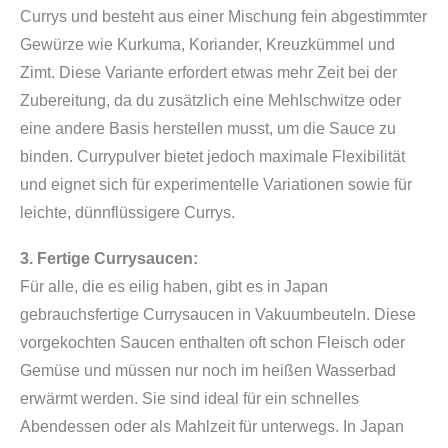
Currys und besteht aus einer Mischung fein abgestimmter
l
Gewürze wie Kurkuma, Koriander, Kreuzkümmel und
d
Zimt. Diese Variante erfordert etwas mehr Zeit bei der
e
Zubereitung, da du zusätzlich eine Mehlschwitze oder
n
eine andere Basis herstellen musst, um die Sauce zu
C
binden. Currypulver bietet jedoch maximale Flexibilität
u
und eignet sich für experimentelle Variationen sowie für
r
leichte, dünnflüssigere Currys.
r
y
3. Fertige Currysaucen:
m
Für alle, die es eilig haben, gibt es in Japan
i
gebrauchsfertige Currysaucen in Vakuumbeuteln. Diese
l
vorgekochten Saucen enthalten oft schon Fleisch oder
d
Gemüse und müssen nur noch im heißen Wasserbad
9
erwärmt werden. Sie sind ideal für ein schnelles
2
Abendessen oder als Mahlzeit für unterwegs. In Japan
g