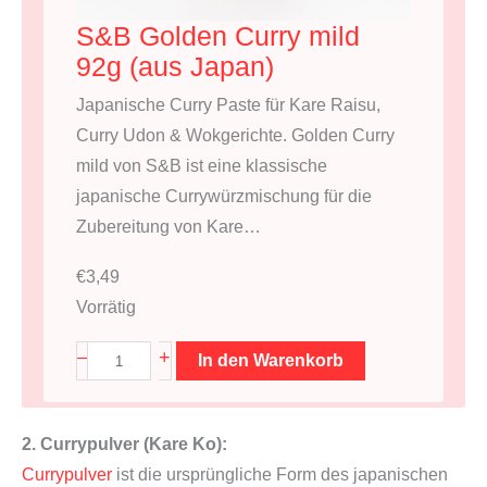
S&B Golden Curry mild
92g (aus Japan)
Japanische Curry Paste für Kare Raisu,
Curry Udon & Wokgerichte. Golden Curry
mild von S&B ist eine klassische
japanische Currywürzmischung für die
Zubereitung von Kare…
€
3,49
Vorrätig
S
+
–
In den Warenkorb
&
B
2. Currypulver (Kare Ko):
G
Currypulver
ist die ursprüngliche Form des japanischen
o