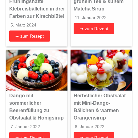
Frühlingshafte
grünem Tee & süßem
Klebreisbällchen in drei
Matcha Sirup
Farben zur Kirschblüte!
11. Januar 2022
5. März 2024
➟ zum Rezept
➟ zum Rezept
Dango mit
Herbstlicher Obstsalat
sommerlicher
mit Mini-Dango-
Beerenfüllung zu
Bällchen & warmen
Obstsalat & Honigsirup
Orangensirup
7. Januar 2022
6. Januar 2022
➟ zum Rezept
➟ zum Rezept