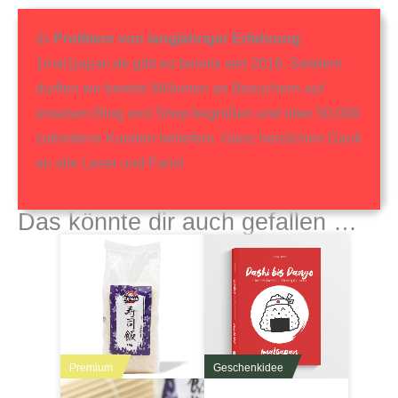
👍
Profitiere von langjähriger Erfahrung
:
1mal1japan.de gibt es bereits seit 2016. Seitdem
durften wir bereits Millionen an Besuchern auf
unserem Blog und Shop begrüßen und über 50.000
zufriedene Kunden beliefern. Ganz herzlichen Dank
an alle Leser und Fans!
Das könnte dir auch gefallen …
Premium
Geschenkidee