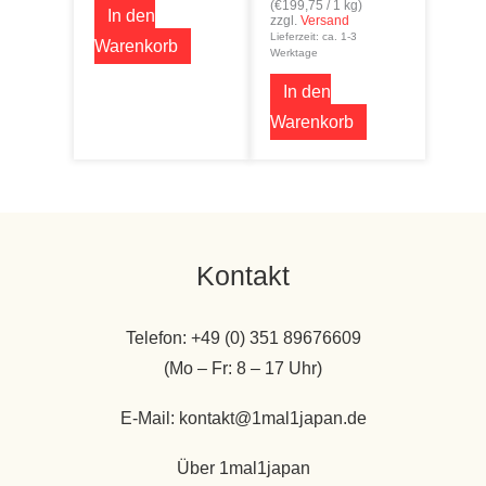
(
€
199,75
/ 1 kg)
In den
zzgl.
Versand
Lieferzeit: ca. 1-3
Warenkorb
Werktage
In den
Warenkorb
Kontakt
Telefon: +49 (0) 351 89676609
(Mo – Fr: 8 – 17 Uhr)
E-Mail: kontakt@1mal1japan.de
Über 1mal1japan