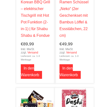
Korean BBQ Grill
Ramen Schüssel
– elektrischer
„Neko“ (2er
Tischgrill mit Hot
Geschenkset mit
Pot Funktion (2-
Bambus Löffel &
in-1) | für Shabu
Essstäbchen, 22
Shabu & Fondue
cm)
€
89,99
€
49,99
Inkl. MwSt.
Inkl. MwSt.
zzgl.
Versand
zzgl.
Versand
Lieferzeit: ca. 1-3
Lieferzeit: ca. 1-3
Werktage
Werktage
In den
In den
Warenkorb
Warenkorb