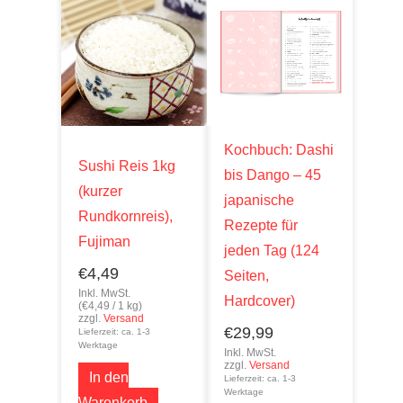
Kochbuch: Dashi
Sushi Reis 1kg
bis Dango – 45
(kurzer
japanische
Rundkornreis),
Rezepte für
Fujiman
jeden Tag (124
€
4,49
Seiten,
Inkl. MwSt.
Hardcover)
(
€
4,49
/ 1 kg)
zzgl.
Versand
€
29,99
Lieferzeit: ca. 1-3
Werktage
Inkl. MwSt.
zzgl.
Versand
In den
Lieferzeit: ca. 1-3
Werktage
Warenkorb