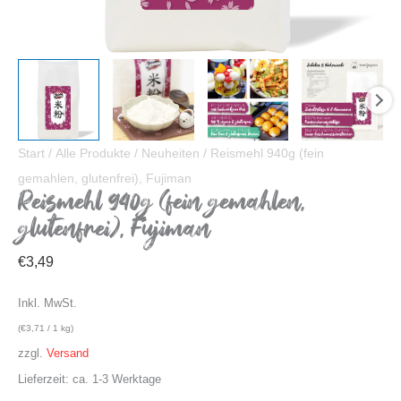
Start
/
Alle Produkte
/
Neuheiten
/ Reismehl 940g (fein
gemahlen, glutenfrei), Fujiman
Reismehl 940g (fein gemahlen,
glutenfrei), Fujiman
€
3,49
Inkl. MwSt.
(
€
3,71
/ 1 kg)
zzgl.
Versand
Lieferzeit: ca. 1-3 Werktage