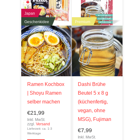
Japan
Geschenkidee
Premium
Ramen Kochbox
Dashi Brühe
| Shoyu Ramen
Beutel 5 x 8 g
selber machen
(küchenfertig,
vegan, ohne
€
21,99
MSG), Fujiman
Inkl. MwSt.
zzgl.
Versand
Lieferzeit: ca. 1-3
€
7,99
Werktage
Inkl. MwSt.