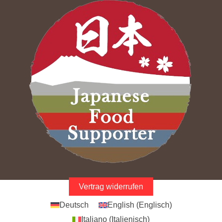
Vertrag widerrufen
Deutsch
English
(
Englisch
)
Italiano
(
Italienisch
)