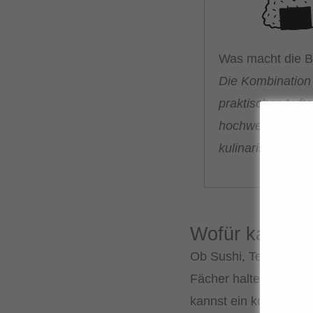
Was macht die 
Die Kombination
praktischer Auft
hochwertige Vera
kulinarisches Er
Wofür kann ic
Ob Sushi, Teishoku-Ma
Fächer halten die Spe
kannst ein komplettes