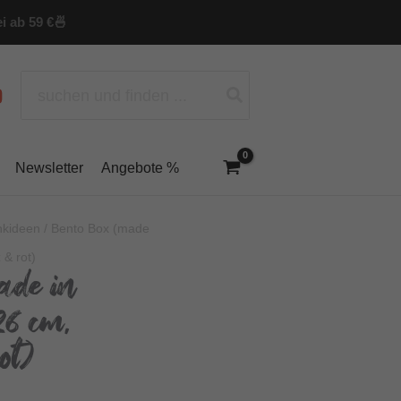
i ab 59 €
🍜
Search
for:
Newsletter
Angebote %
kideen
/ Bento Box (made
 & rot)
ade in
26 cm,
ot)