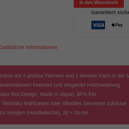
(made
In den Warenkorb
in
Garantiert sic
Japan,
20
×
Zusätzliche Informationen
26
cm,
schwarz
obox mit 4 großen Fächern und 1 kleinem Fach in der M
&
ausnehmbarem Innenteil und eleganter Holzmaserung
rot)
arz-Rot-Design, Made in Japan, BPA-frei
Menge
, Teishoku Mahlzeiten oder stilvolles Servieren zuhause
t zu reinigen (Handwäsche), 20 × 26 cm