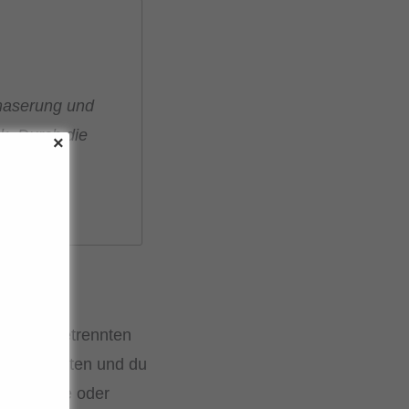
zmaserung und
k. Durch die
et dir ein
ie fünf getrennten
mack erhalten und du
eburtstage oder