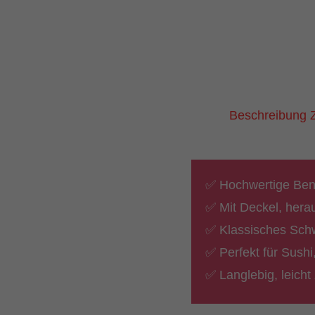
Beschreibung
✅ Hochwertige Bent
✅ Mit Deckel, her
✅ Klassisches Schw
✅ Perfekt für Sushi
✅ Langlebig, leich