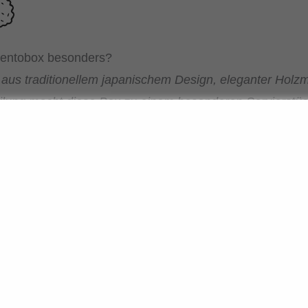
Bentobox besonders?
 aus traditionellem japanischem Design, eleganter Hol
eilung macht diese Box zu einem besonderen Servierstüc
rbeitung „Made in Japan“ bleibt sie lange schön und biet
lebnis wie im japanischen Restaurant.
h die Bentobox verwenden?
hlzeiten oder verschiedene Vorspeisen und Beilagen: D
isen sauber voneinander getrennt. So bleibt der Gesch
 Menü ansprechend servieren. Ideal für Dinnerpartys, G