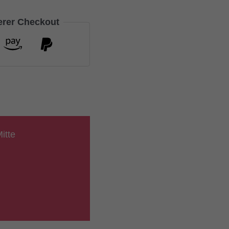
herer Checkout
itte