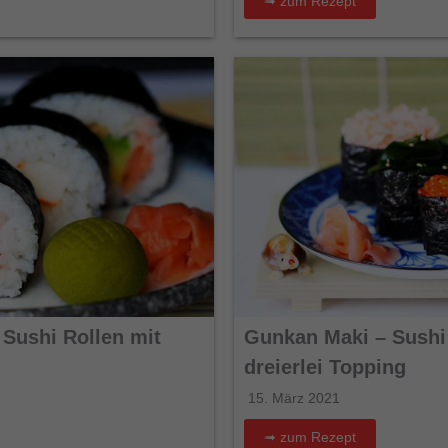
➟ zum Rezept
 Sushi Rollen mit
Gunkan Maki – Sushi
dreierlei Topping
15. März 2021
➟ zum Rezept