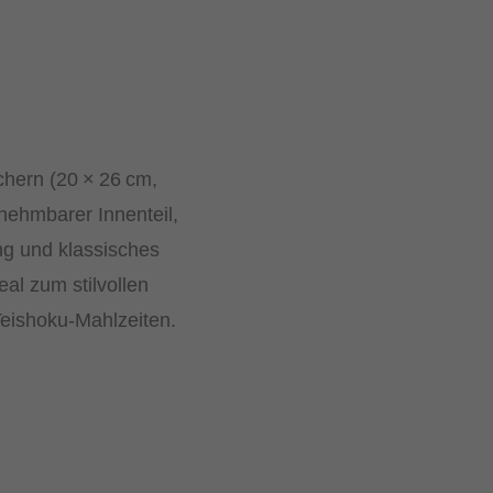
chern (20 × 26 cm,
nehmbarer Innenteil,
g und klassisches
al zum stilvollen
Teishoku-Mahlzeiten.