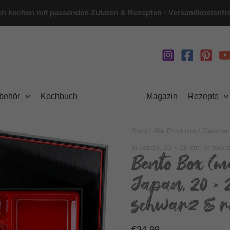
h kochen mit passenden Zutaten & Rezepten · Versandkostenfre
ubehör
Kochbuch
Magazin
Rezepte
Start
/
Alle Produkte
/
Geschen
in Japan, 20 × 26 cm, schwarz
Bento Box (m
Japan, 20 × 
schwarz & r
€
34,99