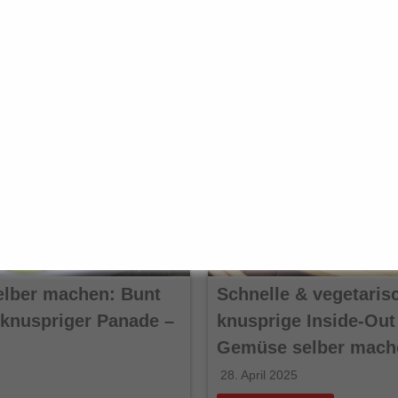
ause.
elber machen: Bunt
Schnelle & vegetaris
t knuspriger Panade –
knusprige Inside-Out
Gemüse selber mach
28. April 2025