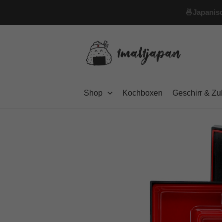
Zum
🍜
Japanisc
Inhalt
springen
Shop
Kochboxen
Geschirr & Z