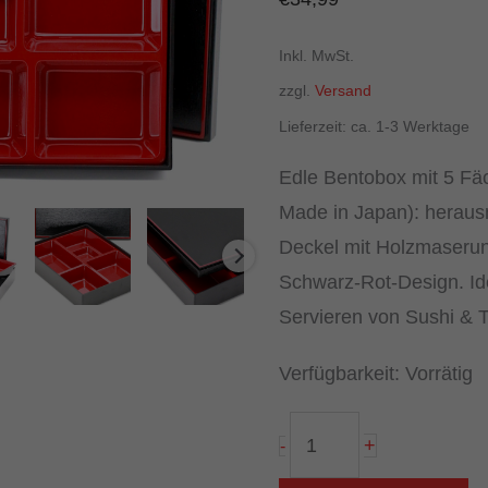
Inkl. MwSt.
zzgl.
Versand
Lieferzeit: ca. 1-3 Werktage
Edle Bentobox mit 5 Fä
Made in Japan): heraus
Deckel mit Holzmaserun
Schwarz-Rot-Design. Ide
Servieren von Sushi & 
Verfügbarkeit:
Vorrätig
Bento
+
-
Box