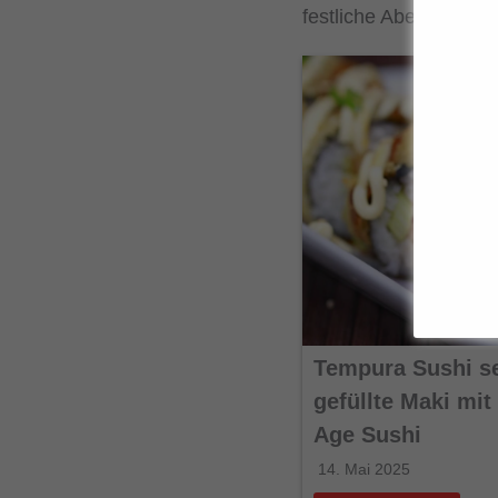
festliche Abende zuh
Tempura Sushi s
gefüllte Maki mi
Age Sushi
14. Mai 2025