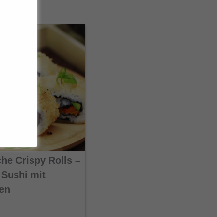
che Crispy Rolls –
 Sushi mit
en