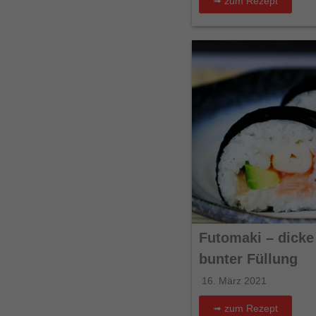
➟ zum Rezept
Futomaki – dicke
bunter Füllung
16. März 2021
➟ zum Rezept