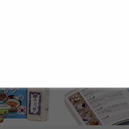
szwiebeln – alles andere ist drin. Ideal für gemeinsam
enn dich das Fernweh packt!
ochbox von 1mal1japan?