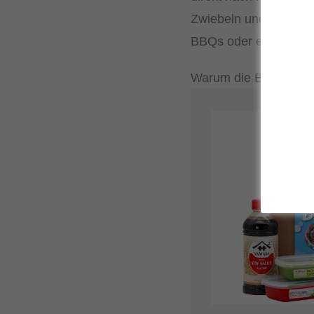
Zwiebeln und Frühling
BBQs oder einfach, w
Warum die Bulgogi K