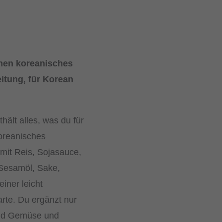
ionen koreanisches
eitung, für Korean
hält alles, was du für
koreanisches
 mit Reis, Sojasauce,
Sesamöl, Sake,
iner leicht
rte. Du ergänzt nur
und Gemüse und