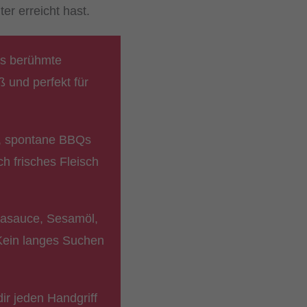
er erreicht hast.
as berühmte
ß und perfekt für
, spontane BBQs
h frisches Fleisch
jasauce, Sesamöl,
 Kein langes Suchen
dir jeden Handgriff