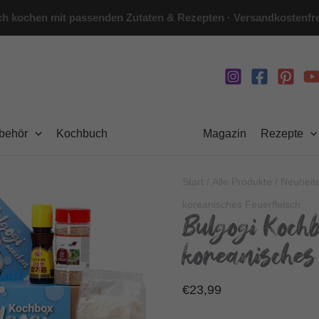
h kochen mit passenden Zutaten & Rezepten · Versandkostenfre
ubehör
Kochbuch
Magazin
Rezepte
Start
/
Alle Produkte
/
Neuheit
koreanisches Feuerfleisch
Bulgogi Kochb
koreanisches 
€
23,99