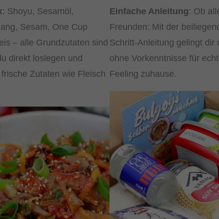
x
: Shoyu, Sesamöl,
Einfache Anleitung
: Ob all
jang, Sesam, One Cup
Freunden: Mit der beiliegend
is – alle Grundzutaten sind
Schritt-Anleitung gelingt di
u direkt loslegen und
ohne Vorkenntnisse für ec
frische Zutaten wie Fleisch
Feeling zuhause.