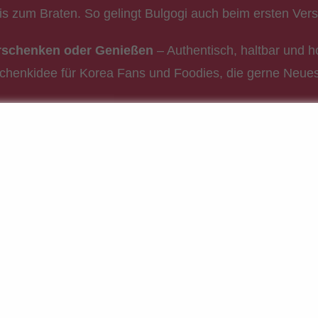
is zum Braten. So gelingt Bulgogi auch beim ersten Ver
rschenken oder Genießen
– Authentisch, haltbar und h
schenkidee für Korea Fans und Foodies, die gerne Neue
bar & vielseitig verwendbar
– Alle Zutaten sind mehrer
ch für andere koreanische Gerichte wie Bibimbap oder 
 UNWIDERSTEHLICH GUT
.
aus Korea selber machen
ig: Bulgogi ist ein echter Klassiker der koreanischen Kü
leisch wird in einer herzhaft-süßen Marinade eingelegt 
gart. Mit dieser Kochbox holst du dir das authentische 
nz ohne Asienladen. Du brauchst nur noch frisches Flei