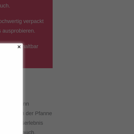
such.
ochwertig verpackt
s ausprobieren.
e Monate haltbar
Japchae.
che. Das dünn
und dann in der Pfanne
Geschmackserlebnis
sch, Knoblauch,