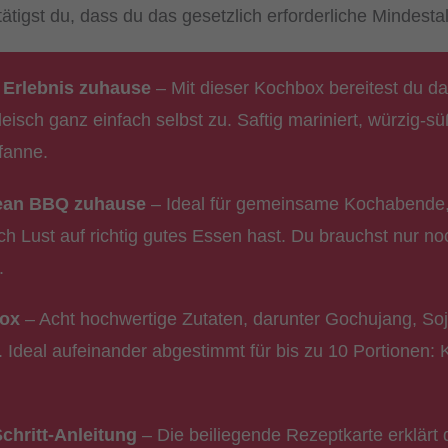
ätigst du, dass du das gesetzlich erforderliche Mindestalt
 Erlebnis zuhause
– Mit dieser Kochbox bereitest du d
eisch ganz einfach selbst zu. Saftig mariniert, würzig-sü
Pfanne.
rean BBQ zuhause
– Ideal für gemeinsame Kochabende
h Lust auf richtig gutes Essen hast. Du brauchst nur noc
.
Box
– Acht hochwertige Zutaten, darunter Gochujang, So
 Ideal aufeinander abgestimmt für bis zu 10 Portionen:
-Schritt-Anleitung
– Die beiliegende Rezeptkarte erklärt 