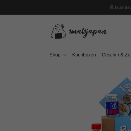
Zum
🍜
Japanisc
Inhalt
springen
Shop
Kochboxen
Geschirr & Z