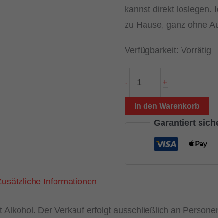
kannst direkt loslegen.
zu Hause, ganz ohne A
Verfügbarkeit:
Vorrätig
Bulgogi
+
-
Kochbox
|
In den Warenkorb
für
Garantiert sic
koreanisches
Feuerfleisch
Menge
Zusätzliche Informationen
t Alkohol. Der Verkauf erfolgt ausschließlich an Persone