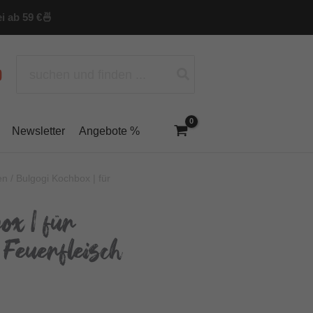
i ab 59 €
🍜
Search
for:
Newsletter
Angebote %
en
/ Bulgogi Kochbox | für
ox | für
Feuerfleisch