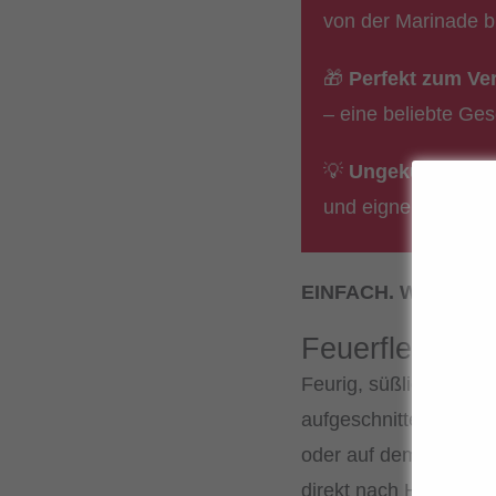
von der Marinade b
🎁
Perfekt zum Ve
– eine beliebte Ge
💡
Ungekühlt halt
und eignen sich au
EINFACH. WÜRZIG.
Feuerfleisch 
Feurig, süßlich, würz
aufgeschnittene Rindf
oder auf dem Grill ge
direkt nach Hause, ga