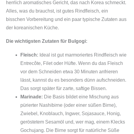
herrlich aromatisches Gericht, das nach Korea schmeckt.
u
Alles, was du brauchst, ist gutes Rindfleisch, ein
e
bisschen Vorbereitung und ein paar typische Zutaten aus
r
der koreanischen Küche.
f
l
Die wichtigsten Zutaten für Bulgogi:
e
i
Fleisch:
Ideal ist gut marmoriertes Rindfleisch wie
s
Entrecôte, Filet oder Hüfte. Wenn du das Fleisch
c
vor dem Schneiden etwa 30 Minuten anfrieren
h
lässt, kannst du es besonders dünn aufschneiden.
M
Das sorgt später für zarte, saftige Bissen.
e
Marinade:
Die Basis bildet eine Mischung aus
n
pürierter Nashibirne (oder einer süßen Birne),
g
Zwiebel, Knoblauch, Ingwer, Sojasauce, Honig,
e
geröstetem Sesamöl und, wer mag, einem Klecks
Gochujang. Die Birne sorgt für natürliche Süße