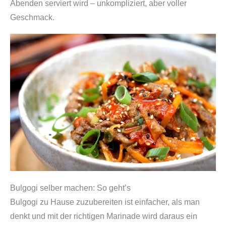
Abenden serviert wird – unkompliziert, aber voller
ü
Geschmack.
r
k
o
r
e
a
n
i
s
c
h
e
Bulgogi selber machen: So geht’s
s
Bulgogi zu Hause zuzubereiten ist einfacher, als man
F
denkt und mit der richtigen Marinade wird daraus ein
e