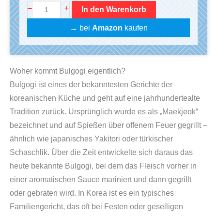
B
+
–
In den Warenkorb
u
→ bei
Amazon
kaufen
l
g
o
Woher kommt Bulgogi eigentlich?
g
Bulgogi ist eines der bekanntesten Gerichte der
i
koreanischen Küche und geht auf eine jahrhundertealte
K
Tradition zurück. Ursprünglich wurde es als „Maekjeok“
o
bezeichnet und auf Spießen über offenem Feuer gegrillt –
c
ähnlich wie japanisches Yakitori oder türkischer
h
Schaschlik. Über die Zeit entwickelte sich daraus das
b
heute bekannte Bulgogi, bei dem das Fleisch vorher in
o
einer aromatischen Sauce mariniert und dann gegrillt
x
oder gebraten wird. In Korea ist es ein typisches
|
Familiengericht, das oft bei Festen oder geselligen
f