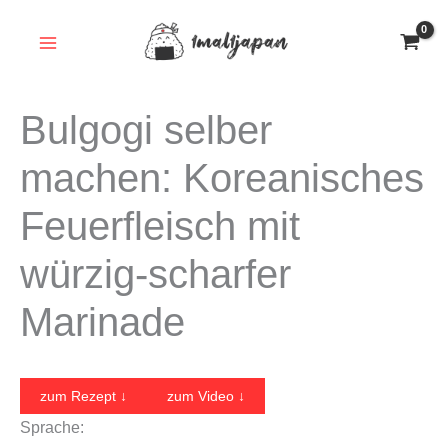
Zum
Inhalt
springen
Bulgogi selber
machen: Koreanisches
Feuerfleisch mit
würzig-scharfer
Marinade
zum Rezept ↓
zum Video ↓
Sprache: