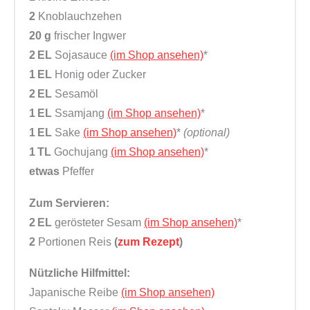
2
Knoblauchzehen
20 g
frischer Ingwer
2 EL
Sojasauce
(im Shop ansehen)
*
1 EL
Honig oder Zucker
2 EL
Sesamöl
1 EL
Ssamjang
(im Shop ansehen)
*
1 EL
Sake
(im Shop ansehen)
*
(optional)
1 TL
Gochujang
(im Shop ansehen)
*
etwas
Pfeffer
Zum Servieren:
2 EL
gerösteter Sesam
(im Shop ansehen)
*
2
Portionen Reis
(
zum Rezept
)
Nützliche Hilfmittel:
Japanische Reibe
(im Shop ansehen)