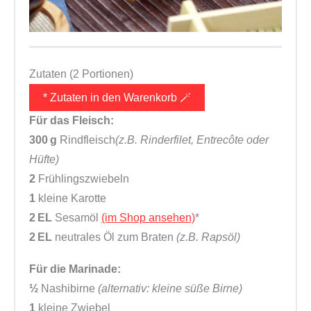
Zutaten (2 Portionen)
* Zutaten in den Warenkorb 🪄
Für das Fleisch:
300 g
Rindfleisch
(z.B. Rinderfilet, Entrecôte
oder
Hüfte)
2
Frühlingszwiebeln
1
kleine Karotte
2 EL
Sesamöl
(im Shop ansehen)
*
2 EL
neutrales Öl zum Braten
(z.B. Rapsöl)
Für die Marinade:
½
Nashibirne
(alternativ: kleine süße Birne)
1
kleine Zwiebel