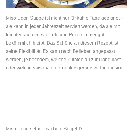
S
h
Miso Udon Suppe ist nicht nur für kühle Tage geeignet –
i
sie kann in jeder Jahreszeit serviert werden, da sie mit
r
leichten Zutaten wie Tofu und Pilzen immer gut
o
bekömmlich bleibt. Das Schöne an diesem Rezept ist
4
seine Flexibilität: Es kann nach Belieben angepasst
0
werden, je nachdem, welche Zutaten du zur Hand hast
0
oder welche saisonalen Produkte gerade verfügbar sind.
g
(
a
u
s
J
a
p
Miso Udon selber machen: So geht’s