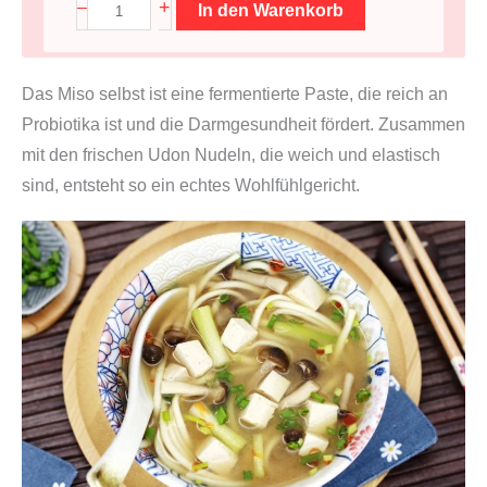
M
+
–
In den Warenkorb
i
s
Das Miso selbst ist eine fermentierte Paste, die reich an
o
Probiotika ist und die Darmgesundheit fördert. Zusammen
P
mit den frischen Udon Nudeln, die weich und elastisch
a
sind, entsteht so ein echtes Wohlfühlgericht.
s
t
e
S
h
i
n
s
h
u