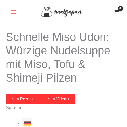
Zum
Inhalt
springen
Schnelle Miso Udon:
Würzige Nudelsuppe
mit Miso, Tofu &
Shimeji Pilzen
zum Rezept ↓
zum Video ↓
Sprache: