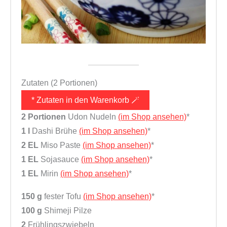
Zutaten (2 Portionen)
* Zutaten in den Warenkorb 🪄
2 Portionen
Udon Nudeln
(im Shop ansehen)
*
1 l
Dashi Brühe
(im Shop ansehen)
*
2 EL
Miso Paste
(im Shop ansehen)
*
1 EL
Sojasauce
(im Shop ansehen)
*
1 EL
Mirin
(im Shop ansehen)
*
150 g
fester Tofu
(im Shop ansehen)
*
100 g
Shimeji Pilze
2
Frühlingszwiebeln