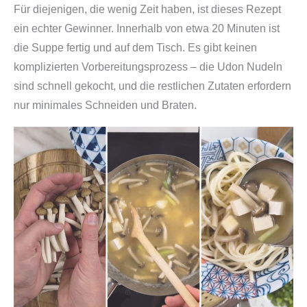
a
Für diejenigen, die wenig Zeit haben, ist dieses Rezept
n
ein echter Gewinner. Innerhalb von etwa 20 Minuten ist
)
die Suppe fertig und auf dem Tisch. Es gibt keinen
M
komplizierten Vorbereitungsprozess – die Udon Nudeln
e
sind schnell gekocht, und die restlichen Zutaten erfordern
n
nur minimales Schneiden und Braten.
g
e