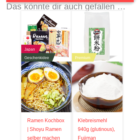
Das könnte dir auch gefallen …
Japan
Geschenkidee
Premium
Ramen Kochbox
Klebreismehl
| Shoyu Ramen
940g (glutinous),
selber machen
Fujiman