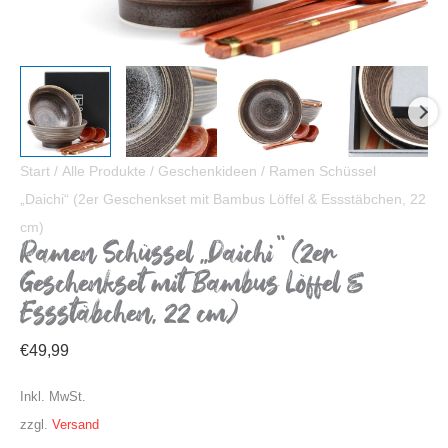
Start
/
Alle Produkte
/
Geschenkideen
/ Ramen Schüssel
„Daichi“ (2er Geschenkset mit Bambus Löffel & Essstäbchen, 22
cm)
Ramen Schüssel „Daichi“ (2er
Geschenkset mit Bambus Löffel &
Essstäbchen, 22 cm)
€
49,99
Inkl. MwSt.
zzgl.
Versand