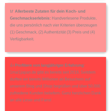
🥢
Allerbeste Zutaten für dein Koch- und
Geschmackserlebnis:
Handverlesene Produkte,
die uns persönlich nach vier Kriterien überzeugen
(1) Geschmack, (2) Authentizität (3) Preis und (4)
Verfügbarkeit.
👍
Profitiere von langjähriger Erfahrung
:
1mal1japan.de gibt es bereits seit 2016. Seitdem
durften wir bereits Millionen an Besuchern auf
unserem Blog und Shop begrüßen und über 50.000
zufriedene Kunden beliefern. Ganz herzlichen Dank
an alle Leser und Fans!