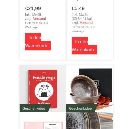
€
21,99
€
5,49
Inkl. MwSt.
Inkl. MwSt.
zzgl.
Versand
(
€
5,84
/ 1 kg)
zzgl.
Versand
Lieferzeit: ca. 1-3
Lieferzeit: ca. 1-3
Werktage
Werktage
In den
In den
Warenkorb
Warenkorb
Geschenkidee
Geschenkidee