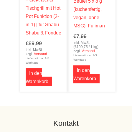
Beutel 5 x 8 g
Tischgrill mit Hot
(küchenfertig,
Pot Funktion (2-
vegan, ohne
in-1) | für Shabu
MSG), Fujiman
Shabu & Fondue
€
7,99
€
89,99
Inkl. MwSt.
(
€
199,75
/ 1 kg)
Inkl. MwSt.
zzgl.
Versand
zzgl.
Versand
Lieferzeit: ca. 1-3
Lieferzeit: ca. 1-3
Werktage
Werktage
In den
In den
Warenkorb
Warenkorb
Kontakt