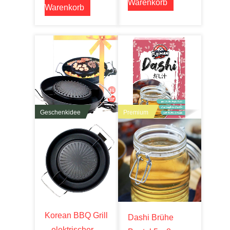
Warenkorb
Warenkorb
Geschenkidee
Premium
Korean BBQ Grill
Dashi Brühe
– elektrischer