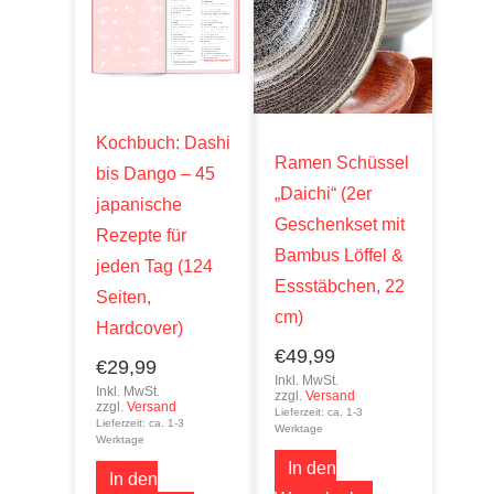
Kochbuch: Dashi
Ramen Schüssel
bis Dango – 45
„Daichi“ (2er
japanische
Geschenkset mit
Rezepte für
Bambus Löffel &
jeden Tag (124
Essstäbchen, 22
Seiten,
cm)
Hardcover)
€
49,99
€
29,99
Inkl. MwSt.
Inkl. MwSt.
zzgl.
Versand
zzgl.
Versand
Lieferzeit: ca. 1-3
Lieferzeit: ca. 1-3
Werktage
Werktage
In den
In den