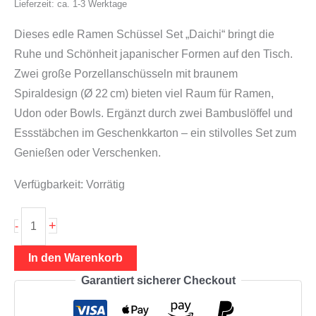
Lieferzeit: ca. 1-3 Werktage
Dieses edle Ramen Schüssel Set „Daichi“ bringt die
Ruhe und Schönheit japanischer Formen auf den Tisch.
Zwei große Porzellanschüsseln mit braunem
Spiraldesign (Ø 22 cm) bieten viel Raum für Ramen,
Udon oder Bowls. Ergänzt durch zwei Bambuslöffel und
Essstäbchen im Geschenkkarton – ein stilvolles Set zum
Genießen oder Verschenken.
Verfügbarkeit:
Vorrätig
Ramen
+
-
Schüssel
"Daichi"
In den Warenkorb
(2er
Garantiert sicherer Checkout
Geschenkset
mit