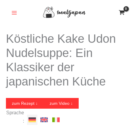
Zum
Inhalt
springen
Köstliche Kake Udon
Nudelsuppe: Ein
Klassiker der
japanischen Küche
zum Rezept ↓
zum Video ↓
Sprache
: