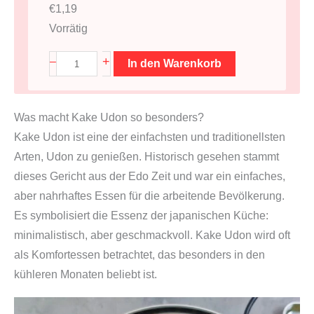
€
1,19
Vorrätig
U
+
–
In den Warenkorb
d
o
Was macht Kake Udon so besonders?
n
Kake Udon ist eine der einfachsten und traditionellsten
N
Arten, Udon zu genießen. Historisch gesehen stammt
u
dieses Gericht aus der Edo Zeit und war ein einfaches,
d
aber nahrhaftes Essen für die arbeitende Bevölkerung.
e
Es symbolisiert die Essenz der japanischen Küche:
l
minimalistisch, aber geschmackvoll. Kake Udon wird oft
n
als Komfortessen betrachtet, das besonders in den
2
kühleren Monaten beliebt ist.
0
0