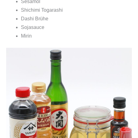
n
Sesamöl
g
Shichimi Togarashi
e
Dashi Brühe
Sojasauce
Mirin