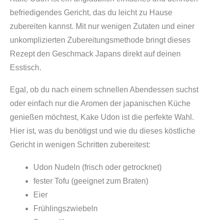
e
befriedigendes Gericht, das du leicht zu Hause
l
zubereiten kannst. Mit nur wenigen Zutaten und einer
n
unkomplizierten Zubereitungsmethode bringt dieses
,
Rezept den Geschmack Japans direkt auf deinen
v
Esstisch.
o
r
Egal, ob du nach einem schnellen Abendessen suchst
g
oder einfach nur die Aromen der japanischen Küche
e
genießen möchtest, Kake Udon ist die perfekte Wahl.
g
Hier ist, was du benötigst und wie du dieses köstliche
a
Gericht in wenigen Schritten zubereitest:
r
t
Udon Nudeln (frisch oder getrocknet)
)
fester Tofu (geeignet zum Braten)
M
Eier
e
Frühlingszwiebeln