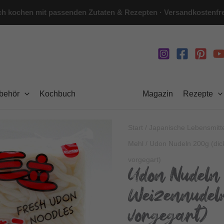
h kochen mit passenden Zutaten & Rezepten · Versandkostenfre
ubehör
Kochbuch
Magazin
Rezepte
Start
/
Japanische Lebensmitt
Mehl
/ Udon Nudeln 200g (dic
vorgegart)
Udon Nudeln 
Weizennudel
vorgegart)