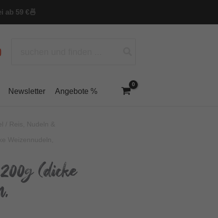
i ab 59 €
🍜
Search
for:
Newsletter
Angebote %
el
/
Reis, Nudeln &
ke Weizennudeln,
200g (dicke
n,