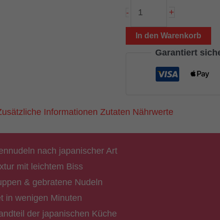
Udon
+
-
Nudeln
200g
In den Warenkorb
(dicke
Garantiert sic
Weizennudeln,
vorgegart)
Menge
Zusätzliche Informationen
Zutaten
Nährwerte
nnudeln nach japanischer Art
tur mit leichtem Biss
Suppen & gebratene Nudeln
et in wenigen Minuten
andteil der japanischen Küche