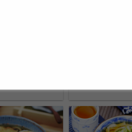
don: Würzige
Curry Udon Suppe: Ei
iso, Tofu & Shimeji
japanischen Hausma
wärmend, traditionell
30. Juli 2024
llen, wohltuenden Mahlzeit
Curry Udon vereint die Tiefe ja
h zuzubereiten als auch
dem würzigen Geschmack von C
➟ zum Rezept