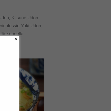
 Udon, Kitsune Udon
richte wie Yaki Udon,
für schnelle
ignet.