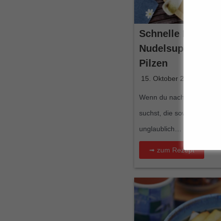
Schnelle Miso U
Nudelsuppe mit M
Pilzen
15. Oktober 2024
Wenn du nach einer schne
suchst, die sowohl einfac
unglaublich…
➟ zum Rezept