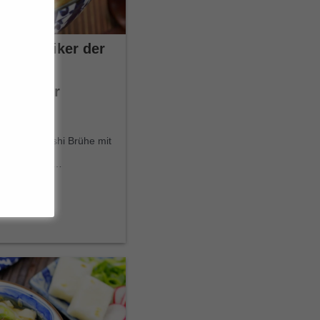
n Klassiker der
nnkost –
 & lecker
panischer Dashi Brühe mit
urry. Diese…