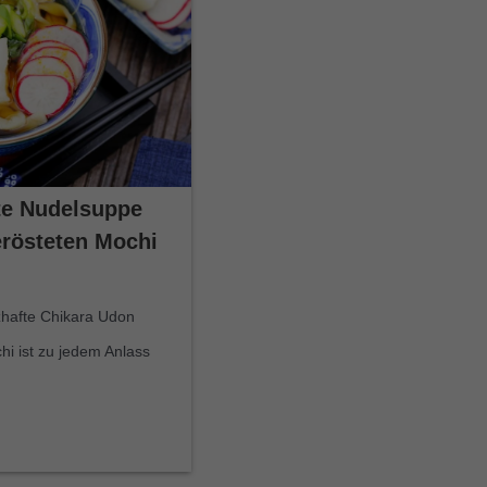
te Nudelsuppe
erösteten Mochi
zhafte Chikara Udon
i ist zu jedem Anlass