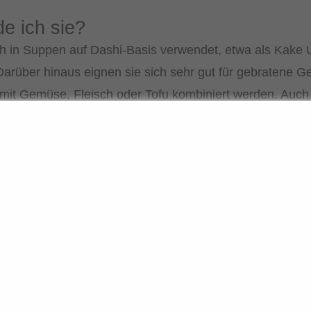
e ich sie?
h in Suppen auf Dashi-Basis verwendet, etwa als Kake
rüber hinaus eignen sie sich sehr gut für gebratene Ge
mit Gemüse, Fleisch oder Tofu kombiniert werden. Auch 
als milde Nudelbasis für eigene Saucen sind sie gut gee
kochen: