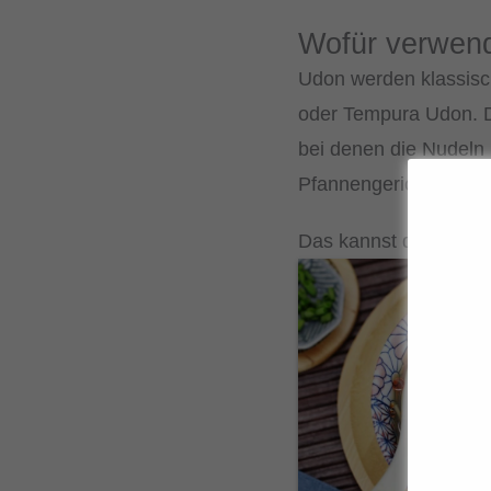
Wofür verwend
Udon werden klassisc
oder Tempura Udon. Da
bei denen die Nudeln 
Pfannengerichte oder 
Das kannst du damit 