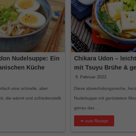
don Nudelsuppe: Ein
Chikara Udon – leich
panischen Küche
mit Tsuyu Brühe & g
9. Februar 2022
fach eine schnelle, aber
Diese abwechslungsreiche, her
, die wärmt und zufriedenstellt.
Nudelsuppe mit geröstetem Moch
genau das…
➟ zum Rezept