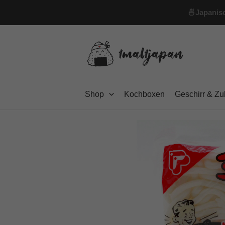
Zum
🍜
Japanisc
Inhalt
springen
Shop
Kochboxen
Geschirr & Z