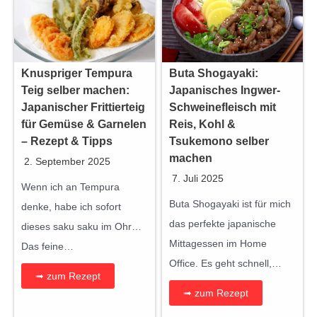
Knuspriger Tempura
Buta Shogayaki:
Teig selber machen:
Japanisches Ingwer-
Japanischer Frittierteig
Schweinefleisch mit
für Gemüse & Garnelen
Reis, Kohl &
– Rezept & Tipps
Tsukemono selber
machen
2. September 2025
7. Juli 2025
Wenn ich an Tempura
Buta Shogayaki ist für mich
denke, habe ich sofort
das perfekte japanische
dieses saku saku im Ohr…
Mittagessen im Home
Das feine…
Office. Es geht schnell,…
➟ zum Rezept
➟ zum Rezept