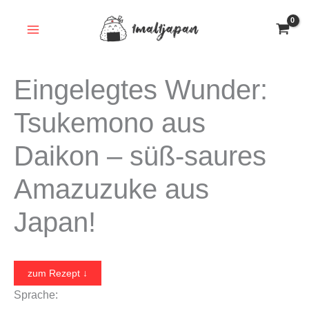
Zum
Inhalt
springen
Eingelegtes Wunder:
Tsukemono aus
Daikon – süß-saures
Amazuzuke aus
Japan!
zum Rezept ↓
Sprache: