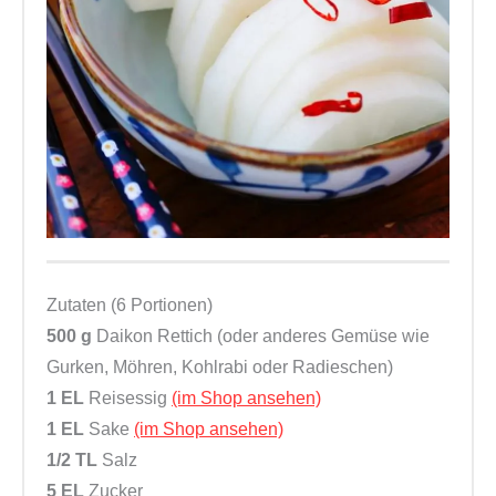
Zutaten (6 Portionen)
500 g
Daikon Rettich (oder anderes Gemüse wie
Gurken, Möhren, Kohlrabi oder Radieschen)
1 EL
Reisessig
(im Shop ansehen)
1 EL
Sake
(im Shop ansehen)
1/2 TL
Salz
5 EL
Zucker