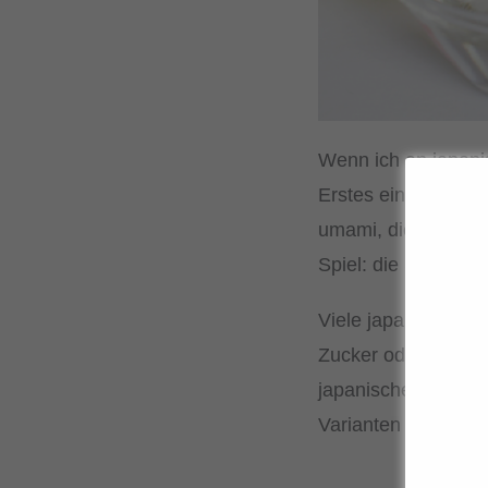
Wenn ich an japanis
Erstes einfallen, 
umami, die sich in
Spiel: die Saucen. 
Viele japanische S
Zucker oder Reises
japanisches Grundso
Varianten zaubern.