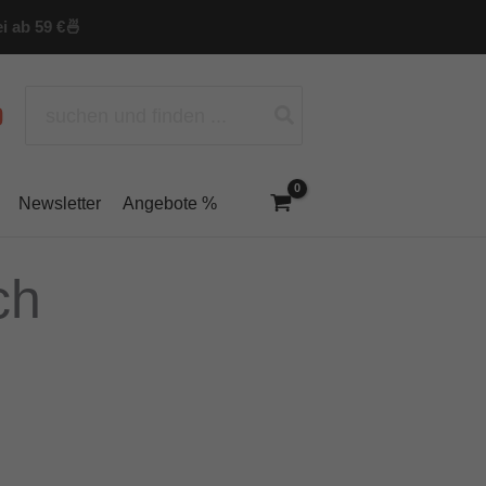
i ab 59 €
🍜
Search
for:
Newsletter
Angebote %
ch