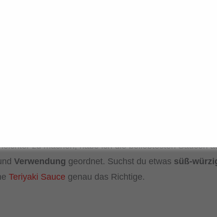
!
ezepte in diesem Beitrag kommen mit gerade mal 4 bis 
von hast du vielleicht schon zu Hause.
 leichter zu machen, habe ich die beliebtesten Saucen 
und
Verwendung
geordnet. Suchst du etwas
süß-würzi
ine
Teriyaki Sauce
genau das Richtige.