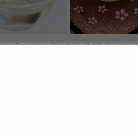
ches Essen denke, dann sind es oft nicht die Hauptzutat
sondern der Geschmack. Diese perfekte Balance aus salzi
 kleinen Dips, Glasuren oder Brühen versteckt. Genau do
Mal kräftig, mal mild, manchmal nussig oder zitronig-frisc
aucen basieren auf denselben Grundzutaten: Sojasauce, 
sig. Du brauchst kein Riesenarsenal an Gewürzen – ein 
rtiment reicht völlig aus. Und mit dem kannst du überr