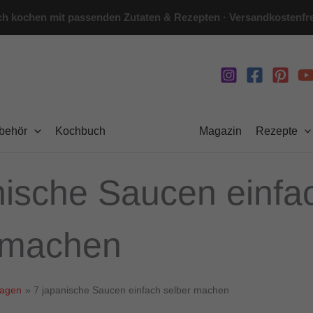
h kochen mit passenden Zutaten & Rezepten · Versandkostenfre
ubehör
Kochbuch
Magazin
Rezepte
nische Saucen einfa
 machen
lagen
7 japanische Saucen einfach selber machen