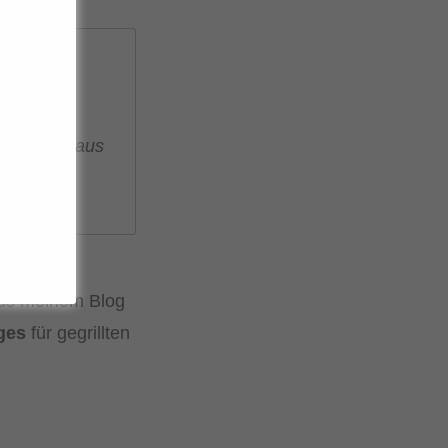
6 Zutaten aus
aus meinem Blog
ges
für gegrillten