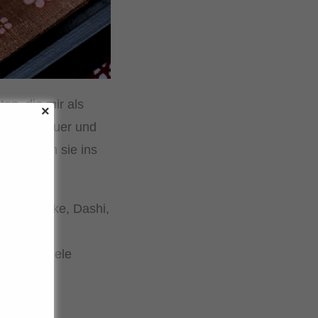
en, die mir als
g, süß, sauer und
rt kommen sie ins
h.
Mirin, Sake, Dashi,
kleines
aschend viele