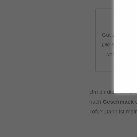
Gut zu wissen
Die meisten R
– und viele da
Um dir die Auswahl
nach
Geschmack
Tofu? Dann ist me