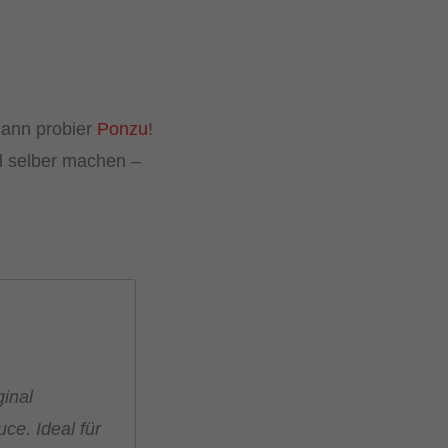
Dann probier
Ponzu
!
 selber machen –
ginal
ce. Ideal für